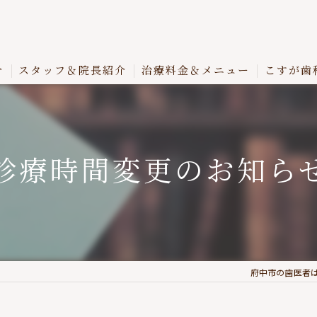
介
スタッフ＆院長紹介
治療料金＆メニュー
こすが歯
診療時間変更のお知ら
府中市の歯医者