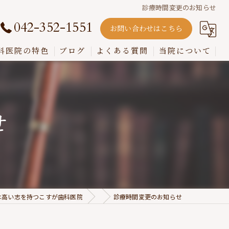
診療時間変更のお知らせ
042-352-1551
お問い合わせはこちら
科医院の特色
ブログ
よくある質問
当院について
嚙み合わせ
インプラント
せ
入れ歯
歯周病
虫歯
は高い志を持つこすが歯科医院
診療時間変更のお知らせ