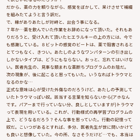
だから、薬の力を頼りながら、感覚をぼかして、呆けさせて補綴
を組みたてようと言う訳だ。
で、縁がありあたしが対峙と、出会う事になる。
７年か…薬を飲んでいた作業をお辞めになって頂いた。それもあ
りだろうと、受け入れて頂いたヒエラルキーの上の方には、今で
も感謝している。８ビットの感覚のビートは、薬で阻害されると
とてつもなく、きつい。あたしのようなワンパターンの引き出し
しかないタイプは、どうにもならない。おっと、忘れてはいけな
い。医者先生の、見事な類まれな薬断ちプログラムのお陰だ。
次の現象が、後に起こると思ってもいた。いうなればトラウマと
なるのかな…
正式な意味は心が受けた外傷なのだろうけど、あたしの予測して
いたトラウマっぽい奴。該当する言葉を知らないから(アホなん
です。パアーまで行っていない分、良しとしていますが)トラウマ
って表現を用いている。これが、行動様式の再学習プログラムの
上で、どうなるだろう？そんな事を思っていた。行動の記憶って
奴だ。こいつがあるとすれば、多分、医者先生が世に問いかけて
も良いと想像していた。今の所、なさそうだけど…でも、本当は