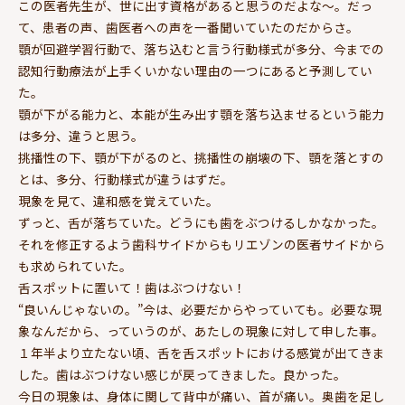
この医者先生が、世に出す資格があると思うのだよな～。だっ
て、患者の声、歯医者への声を一番聞いていたのだからさ。
顎が回避学習行動で、落ち込むと言う行動様式が多分、今までの
認知行動療法が上手くいかない理由の一つにあると予測してい
た。
顎が下がる能力と、本能が生み出す顎を落ち込ませるという能力
は多分、違うと思う。
挑播性の下、顎が下がるのと、挑播性の崩壊の下、顎を落とすの
とは、多分、行動様式が違うはずだ。
現象を見て、違和感を覚えていた。
ずっと、舌が落ちていた。どうにも歯をぶつけるしかなかった。
それを修正するよう歯科サイドからもリエゾンの医者サイドから
も求められていた。
舌スポットに置いて！歯はぶつけない！
“良いんじゃないの。”今は、必要だからやっていても。必要な現
象なんだから、っていうのが、あたしの現象に対して申した事。
１年半より立たない頃、舌を舌スポットにおける感覚が出てきま
した。歯はぶつけない感じが戻ってきました。良かった。
今日の現象は、身体に関して背中が痛い、首が痛い。奥歯を足し