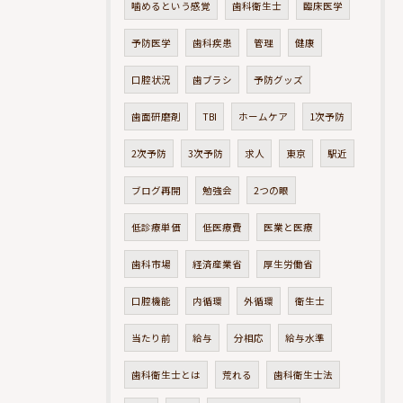
噛めるという感覚
歯科衛生士
臨床医学
予防医学
歯科疾患
管理
健康
口腔状況
歯ブラシ
予防グッズ
歯面研磨剤
TBI
ホームケア
1次予防
2次予防
3次予防
求人
東京
駅近
ブログ再開
勉強会
2つの眼
低診療単価
低医療費
医業と医療
歯科市場
経済産業省
厚生労働省
口腔機能
内循環
外循環
衛生士
当たり前
給与
分相応
給与水準
歯科衛生士とは
荒れる
歯科衛生士法