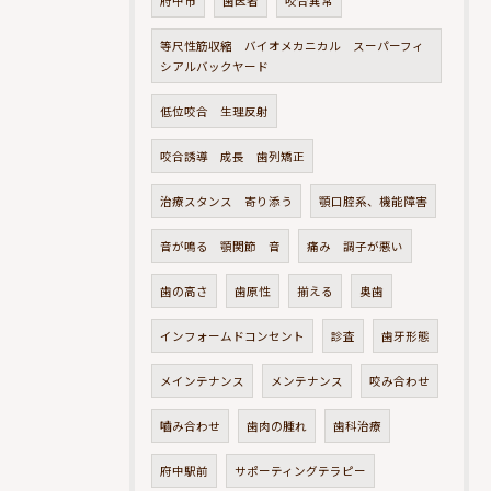
府中市
歯医者
咬合異常
等尺性筋収縮 バイオメカニカル スーパーフィ
シアルバックヤード
低位咬合 生理反射
咬合誘導 成長 歯列矯正
治療スタンス 寄り添う
顎口腔系、機能障害
音が鳴る 顎関節 音
痛み 調子が悪い
歯の高さ
歯原性
揃える
奥歯
インフォームドコンセント
診査
歯牙形態
メインテナンス
メンテナンス
咬み合わせ
嚙み合わせ
歯肉の腫れ
歯科治療
府中駅前
サポーティングテラピー