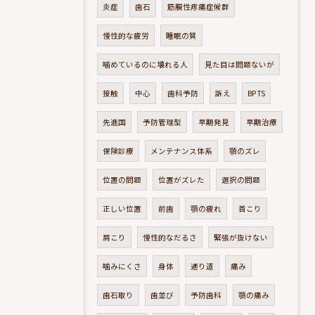
炎症
歯石
筋膜性疼痛症候群
慢性的な疲労
睡眠の質
噛めているのに壊れる人
見た目は問題ないが
接触
中心
歯科予防
訴え
BPTS
先進国
予防管理型
早期発見
早期治療
保険診療
メンテナンス体系
顎のズレ
位置の問題
位置がズレた
選択の問題
正しい位置
前歯
顎の疲れ
首こり
肩こり
慢性的なだるさ
緊張が抜けない
噛みにくさ
身体
通り道
痛み
歯石取り
歯並び
予防歯科
顎の痛み