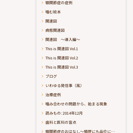
顎関節症の症例
噛む絵本
関連図
病態関連図
関連図 ～導入編～
This is 関連図 Vol.1
This is 関連図 Vol.2
This is 関連図 Vol.3
ブログ
いわゆる発信事（風）
治療症例
噛み合わせの問題から、始まる現象
読みもの: 2014年12月
歯科と医科の盲点
顎関節症のおはなし～顎歴にも品位にこだわりたい