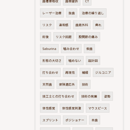
歯槽骨吸収
歯根破折
CT
レーザー治療
抜歯
治療の繰り返し
リスク
違和感
歯周外科
痺れ
術後
リスク回避
股関節の痛み
Saburina
噛み合わせ
仮歯
形態の大切さ
噛めない
設計図
打ち合わせ
再現性
補綴
ジルコニア
天然歯
保険適応外
技術
技工士との打ち合わせ
技術の発展
姿勢
体性感覚
体性感覚刺激
マウスピース
スプリント
ポジショナー
本歯