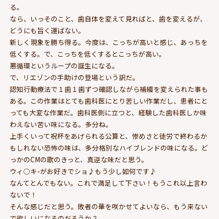
る。
なら、いっそのこと、歯自体を変えて見ればと、歯を変えるが、
どうにも旨く運ばない。
新しく現象を勝ち得る。今度は、こっちが高いと感じ、あっちを
低くする。で、こっちを低くするとこっちが高い。
悪循環というループの誕生になる。
で、リエゾンの手助けの登場という訳だ。
認知行動療法で１歯１歯ずつ確認しながら補綴を変えられた事も
ある。この作業はとても歯科医にとり苦しい作業だし、患者にと
っても大変な作業だ。歯科医側に立つと、経験した歯科医しか味
わえない苦い味になる。多分ね。
上手くいって祝杯をあげられる公算と、惨めさと徒労で終わるか
もしれない恐怖の味は、多分格別なハイブレンドの味になる。ど
っかのCMの歌のきっと、真逆な味だと思う。
ウィ○キ-がお好きでショ♪もう少し如何です♪
なんてとんでもない。これで満足して下さい！もうこれ以上言わ
ないで！
そんな感じだと思う。敗者の華を咲かせてよいなら、もう来ない
で欲しいになるのだろうか？