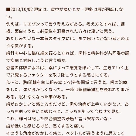
■2013/10/02 現症は、背中が痛いとか…現象は顎が回転しな
い。
例えば、リエゾンって言う考え方がある。考え方とすれば、結
構、面白そうだし必要性を洞察された方々は凄いと思う。
あたしみたいな一本気のタイプには、まず思いつかない考えのよ
うな気がする。
歯科を中心に臨床編を語るとなれば、歯科と精神科が共同委歩調
で疾病と対峙しようと言う奴だ。
患者の体験によれば、薬によって感覚をぼかして、生きていく上
で邪魔するファクターを取り除こうとする感じになる。
え～と、(時間軸を主に組み立てる)先後関係で言うと、歯の治療
をした。体がおかしくなった。一時は線維筋痛症を疑われた事が
ある。眠れなくなった事がある。
歯がおかしいと感じるのだけど、歯の治療が上手くいかない。あ
っちを削って高いと感じると、こっちを削って合わせて見た。
これ、昨日は記した咬合調整の矛盾と言う奴なのかな…
歯が低いと感じるけど、高くすると痛い。
そのうち角度がおかしく感じ、ベクトルが違うように思えてく