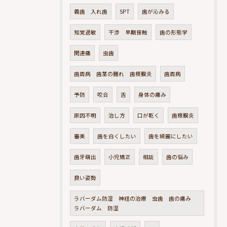
義歯 入れ歯
SPT
歯が沁みる
知覚過敏
干渉 早期接触
歯の形態学
関連痛
虫歯
歯周病 歯茎の腫れ 歯根膜炎
歯周病
予防
咬合
舌
身体の痛み
原因不明
治し方
口が乾く
歯根膜炎
審美
歯を白くしたい
歯を綺麗にしたい
歯牙萌出
小児矯正
相談
歯の悩み
良い姿勢
ラバーダム防湿 神経の治療 虫歯 歯の痛み
ラバーダム 防湿