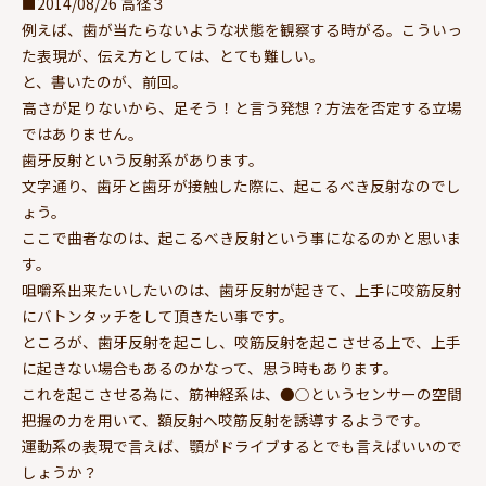
■2014/08/26 高径３
例えば、歯が当たらないような状態を観察する時がる。こういっ
た表現が、伝え方としては、とても難しい。
と、書いたのが、前回。
高さが足りないから、足そう！と言う発想？方法を否定する立場
ではありません。
歯牙反射という反射系があります。
文字通り、歯牙と歯牙が接触した際に、起こるべき反射なのでし
ょう。
ここで曲者なのは、起こるべき反射という事になるのかと思いま
す。
咀嚼系出来たいしたいのは、歯牙反射が起きて、上手に咬筋反射
にバトンタッチをして頂きたい事です。
ところが、歯牙反射を起こし、咬筋反射を起こさせる上で、上手
に起きない場合もあるのかなって、思う時もあります。
これを起こさせる為に、筋神経系は、●○というセンサーの空間
把握の力を用いて、額反射へ咬筋反射を誘導するようです。
運動系の表現で言えば、顎がドライブするとでも言えばいいので
しょうか？