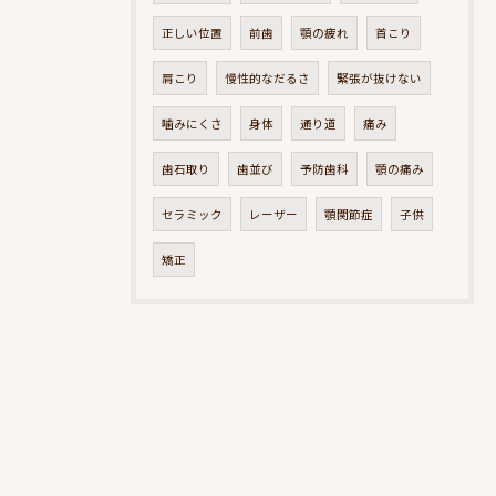
正しい位置
前歯
顎の疲れ
首こり
肩こり
慢性的なだるさ
緊張が抜けない
噛みにくさ
身体
通り道
痛み
歯石取り
歯並び
予防歯科
顎の痛み
セラミック
レーザー
顎関節症
子供
矯正