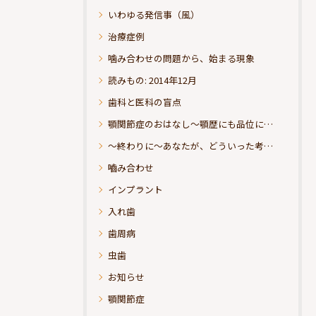
いわゆる発信事（風）
治療症例
噛み合わせの問題から、始まる現象
読みもの: 2014年12月
歯科と医科の盲点
顎関節症のおはなし～顎歴にも品位にこだわりたい
～終わりに～あなたが、どういった考えの治療をお求めになられるのか？
嚙み合わせ
インプラント
入れ歯
歯周病
虫歯
お知らせ
顎関節症