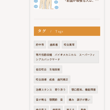
「前歯が頑張る人は、だいたい疲れている」
タグ
Tags
府中市
歯医者
咬合異常
等尺性筋収縮 バイオメカニカル スーパーフィ
シアルバックヤード
低位咬合 生理反射
咬合誘導 成長 歯列矯正
治療スタンス 寄り添う
顎口腔系、機能障害
音が鳴る 顎関節 音
痛み 調子が悪い
歯の高さ
歯原性
揃える
奥歯