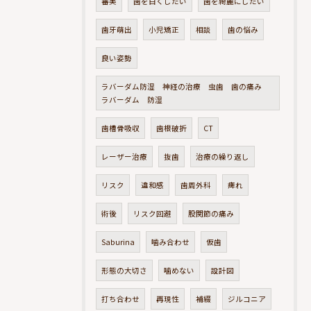
審美
歯を白くしたい
歯を綺麗にしたい
歯牙萌出
小児矯正
相談
歯の悩み
良い姿勢
ラバーダム防湿 神経の治療 虫歯 歯の痛み
ラバーダム 防湿
歯槽骨吸収
歯根破折
CT
レーザー治療
抜歯
治療の繰り返し
リスク
違和感
歯周外科
痺れ
術後
リスク回避
股関節の痛み
Saburina
噛み合わせ
仮歯
形態の大切さ
噛めない
設計図
打ち合わせ
再現性
補綴
ジルコニア