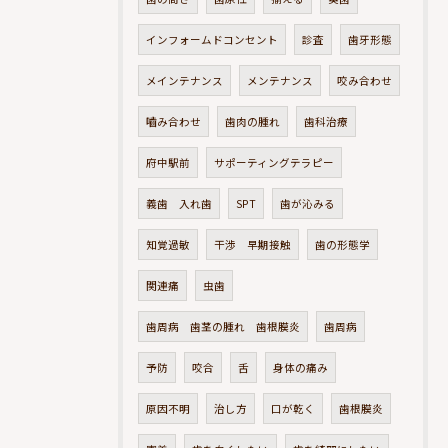
インフォームドコンセント
診査
歯牙形態
メインテナンス
メンテナンス
咬み合わせ
嚙み合わせ
歯肉の腫れ
歯科治療
府中駅前
サポーティングテラピー
義歯 入れ歯
SPT
歯が沁みる
知覚過敏
干渉 早期接触
歯の形態学
関連痛
虫歯
歯周病 歯茎の腫れ 歯根膜炎
歯周病
予防
咬合
舌
身体の痛み
原因不明
治し方
口が乾く
歯根膜炎