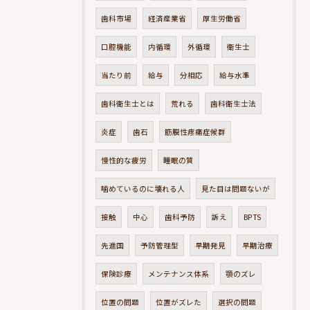
歯科市場
経済産業省
厚生労働省
口腔機能
内循環
外循環
衛生士
当たり前
給与
分相応
給与水準
歯科衛生士とは
荒れる
歯科衛生士法
炎症
歯石
筋膜性疼痛症候群
慢性的な疲労
睡眠の質
噛めているのに壊れる人
見た目は問題ないが
接触
中心
歯科予防
訴え
BPTS
先進国
予防管理型
早期発見
早期治療
保険診療
メンテナンス体系
顎のズレ
位置の問題
位置がズレた
選択の問題