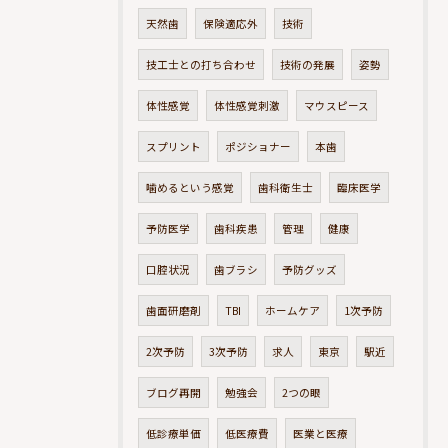
天然歯
保険適応外
技術
技工士との打ち合わせ
技術の発展
姿勢
体性感覚
体性感覚刺激
マウスピース
スプリント
ポジショナー
本歯
噛めるという感覚
歯科衛生士
臨床医学
予防医学
歯科疾患
管理
健康
口腔状況
歯ブラシ
予防グッズ
歯面研磨剤
TBI
ホームケア
1次予防
2次予防
3次予防
求人
東京
駅近
ブログ再開
勉強会
2つの眼
低診療単価
低医療費
医業と医療