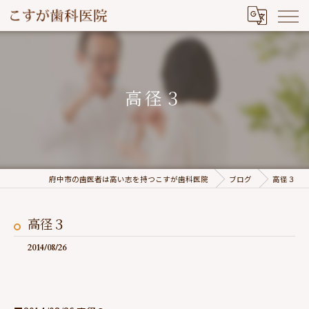
高径３
府中市の歯医者は高い志を持つこすが歯科医院
ブログ
高径３
高径３
2014/08/26