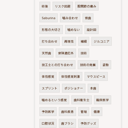
術後
リスク回避
股関節の痛み
Saburina
噛み合わせ
仮歯
形態の大切さ
噛めない
設計図
打ち合わせ
再現性
補綴
ジルコニア
天然歯
保険適応外
技術
技工士との打ち合わせ
技術の発展
姿勢
体性感覚
体性感覚刺激
マウスピース
スプリント
ポジショナー
本歯
噛めるという感覚
歯科衛生士
臨床医学
予防医学
歯科疾患
管理
健康
口腔状況
歯ブラシ
予防グッズ