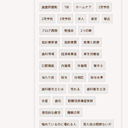
歯面研磨剤
TBI
ホームケア
1次予防
2次予防
3次予防
求人
東京
駅近
ブログ再開
勉強会
2つの眼
低診療単価
低医療費
医業と医療
歯科市場
経済産業省
厚生労働省
口腔機能
内循環
外循環
衛生士
当たり前
給与
分相応
給与水準
歯科衛生士とは
荒れる
歯科衛生士法
炎症
歯石
筋膜性疼痛症候群
慢性的な疲労
睡眠の質
噛めているのに壊れる人
見た目は問題ないが