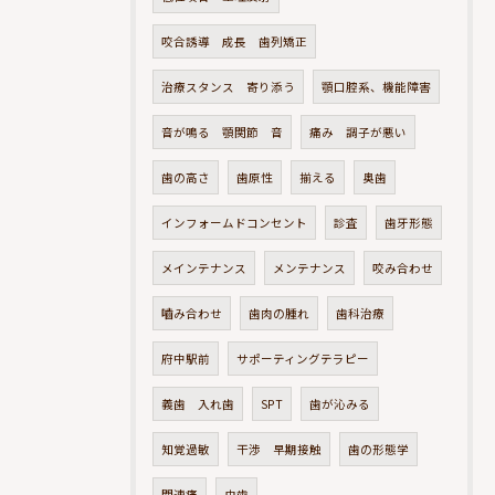
咬合誘導 成長 歯列矯正
治療スタンス 寄り添う
顎口腔系、機能障害
音が鳴る 顎関節 音
痛み 調子が悪い
歯の高さ
歯原性
揃える
奥歯
インフォームドコンセント
診査
歯牙形態
メインテナンス
メンテナンス
咬み合わせ
嚙み合わせ
歯肉の腫れ
歯科治療
府中駅前
サポーティングテラピー
義歯 入れ歯
SPT
歯が沁みる
知覚過敏
干渉 早期接触
歯の形態学
関連痛
虫歯