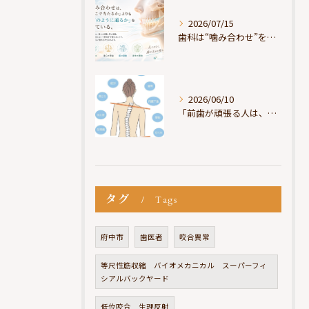
2026/07/15
歯科は“噛み合わせ”を見ているが、身体は“通り道”を見ている
2026/06/10
「前歯が頑張る人は、だいたい疲れている」
タグ
Tags
府中市
歯医者
咬合異常
等尺性筋収縮 バイオメカニカル スーパーフィ
シアルバックヤード
低位咬合 生理反射