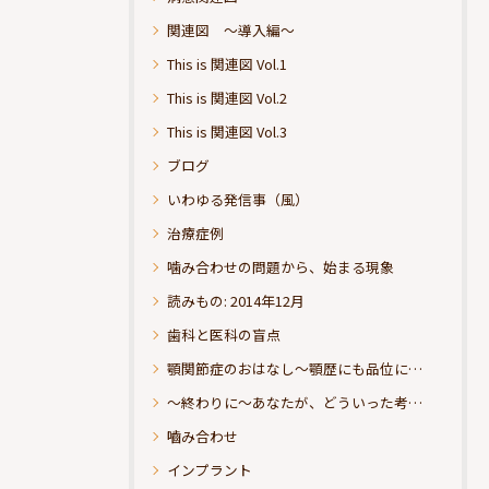
関連図 ～導入編～
This is 関連図 Vol.1
This is 関連図 Vol.2
This is 関連図 Vol.3
ブログ
いわゆる発信事（風）
治療症例
噛み合わせの問題から、始まる現象
読みもの: 2014年12月
歯科と医科の盲点
顎関節症のおはなし～顎歴にも品位にこだわりたい
～終わりに～あなたが、どういった考えの治療をお求めになられるのか？
嚙み合わせ
インプラント