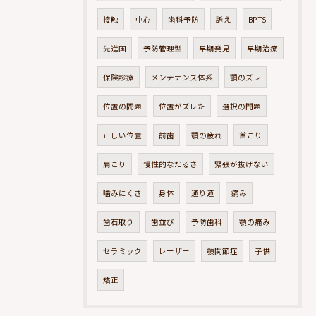
接触
中心
歯科予防
訴え
BPTS
先進国
予防管理型
早期発見
早期治療
保険診療
メンテナンス体系
顎のズレ
位置の問題
位置がズレた
選択の問題
正しい位置
前歯
顎の疲れ
首こり
肩こり
慢性的なだるさ
緊張が抜けない
噛みにくさ
身体
通り道
痛み
歯石取り
歯並び
予防歯科
顎の痛み
セラミック
レーザー
顎関節症
子供
矯正