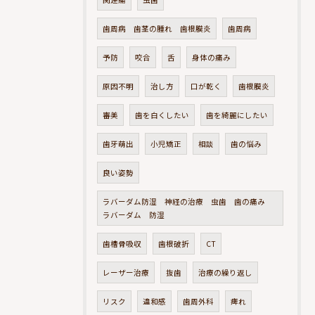
歯周病 歯茎の腫れ 歯根膜炎
歯周病
予防
咬合
舌
身体の痛み
原因不明
治し方
口が乾く
歯根膜炎
審美
歯を白くしたい
歯を綺麗にしたい
歯牙萌出
小児矯正
相談
歯の悩み
良い姿勢
ラバーダム防湿 神経の治療 虫歯 歯の痛み
ラバーダム 防湿
歯槽骨吸収
歯根破折
CT
レーザー治療
抜歯
治療の繰り返し
リスク
違和感
歯周外科
痺れ