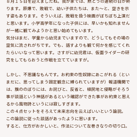
８月１５日を迎えましたね。我が家では、黙とうの連続の日が終
ります。原爆で、敗戦で、幼い子供たちは、また～と、空きを示
す姿もあります。そういえば、敗戦を扱う映画がぼちぼち上演だ
と思います。小学高学年になった子供には、早いかも知れません
が一緒に観てみようかと思い始めてもいます。
気分はまだ、学童から幼児までいますので、どうしてもその場の
空気に流されがちです。でも、話すよりも観て何かを感じてくれ
たらいいなって思います。さすがに幼児君は、仮面ライダーの研
究をしてもらおうと作戦を立てていますが。
しかし、不思議なもんです。お約束の性奴隷にあこがれる（とい
まだに、思ってしまう固定観念に縛られていますが）報道機関で
は、籏ののぼりには、お詫びと、反省と、植民地と侵略がそろう
事が談話という神話があるという確認ができた事がお約束と思え
るから風物詩というには寂しすぎます。
この４点セットをそろえて未来志向を云えばいいという論説。
この論説に従った談話があったように思います。
すると、仕方がおかしいと、作法について左巻きなりの切り口。