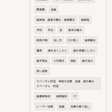
関連痛
虫歯
歯周病 歯茎の腫れ 歯根膜炎
歯周病
予防
咬合
舌
身体の痛み
原因不明
治し方
口が乾く
歯根膜炎
審美
歯を白くしたい
歯を綺麗にしたい
歯牙萌出
小児矯正
相談
歯の悩み
良い姿勢
ラバーダム防湿 神経の治療 虫歯 歯の痛み
ラバーダム 防湿
歯槽骨吸収
歯根破折
CT
レーザー治療
抜歯
治療の繰り返し