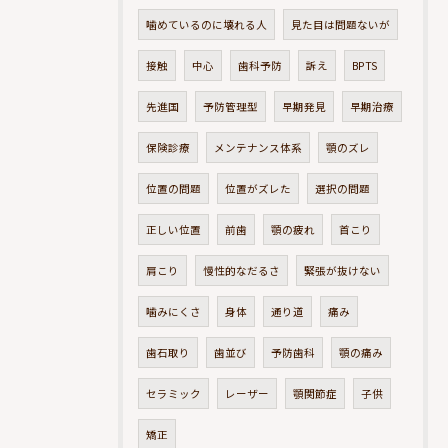
噛めているのに壊れる人
見た目は問題ないが
接触
中心
歯科予防
訴え
BPTS
先進国
予防管理型
早期発見
早期治療
保険診療
メンテナンス体系
顎のズレ
位置の問題
位置がズレた
選択の問題
正しい位置
前歯
顎の疲れ
首こり
肩こり
慢性的なだるさ
緊張が抜けない
噛みにくさ
身体
通り道
痛み
歯石取り
歯並び
予防歯科
顎の痛み
セラミック
レーザー
顎関節症
子供
矯正