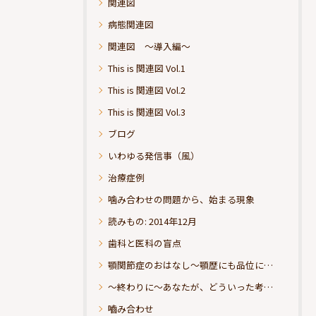
関連図
病態関連図
関連図 ～導入編～
This is 関連図 Vol.1
This is 関連図 Vol.2
This is 関連図 Vol.3
ブログ
いわゆる発信事（風）
治療症例
噛み合わせの問題から、始まる現象
読みもの: 2014年12月
歯科と医科の盲点
顎関節症のおはなし～顎歴にも品位にこだわりたい
～終わりに～あなたが、どういった考えの治療をお求めになられるのか？
嚙み合わせ