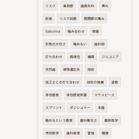
リスク
違和感
歯周外科
痺れ
術後
リスク回避
股関節の痛み
Saburina
噛み合わせ
仮歯
形態の大切さ
噛めない
設計図
打ち合わせ
再現性
補綴
ジルコニア
天然歯
保険適応外
技術
技工士との打ち合わせ
技術の発展
姿勢
体性感覚
体性感覚刺激
マウスピース
スプリント
ポジショナー
本歯
噛めるという感覚
歯科衛生士
臨床医学
予防医学
歯科疾患
管理
健康