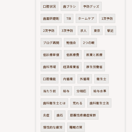
口腔状況
歯ブラシ
予防グッズ
歯面研磨剤
TBI
ホームケア
1次予防
2次予防
3次予防
求人
東京
駅近
ブログ再開
勉強会
2つの眼
低診療単価
低医療費
医業と医療
歯科市場
経済産業省
厚生労働省
口腔機能
内循環
外循環
衛生士
当たり前
給与
分相応
給与水準
歯科衛生士とは
荒れる
歯科衛生士法
炎症
歯石
筋膜性疼痛症候群
慢性的な疲労
睡眠の質