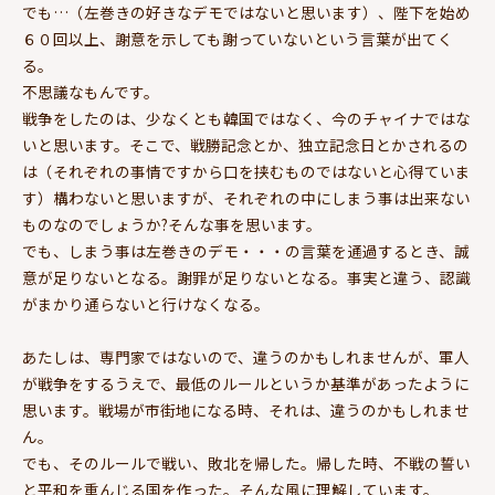
でも…（左巻きの好きなデモではないと思います）、陛下を始め
６０回以上、謝意を示しても謝っていないという言葉が出てく
る。
不思議なもんです。
戦争をしたのは、少なくとも韓国ではなく、今のチャイナではな
いと思います。そこで、戦勝記念とか、独立記念日とかされるの
は（それぞれの事情ですから口を挟むものではないと心得ていま
す）構わないと思いますが、それぞれの中にしまう事は出来ない
ものなのでしょうか?そんな事を思います。
でも、しまう事は左巻きのデモ・・・の言葉を通過するとき、誠
意が足りないとなる。謝罪が足りないとなる。事実と違う、認識
がまかり通らないと行けなくなる。
あたしは、専門家ではないので、違うのかもしれませんが、軍人
が戦争をするうえで、最低のルールというか基準があったように
思います。戦場が市街地になる時、それは、違うのかもしれませ
ん。
でも、そのルールで戦い、敗北を帰した。帰した時、不戦の誓い
と平和を重んじる国を作った。そんな風に理解しています。