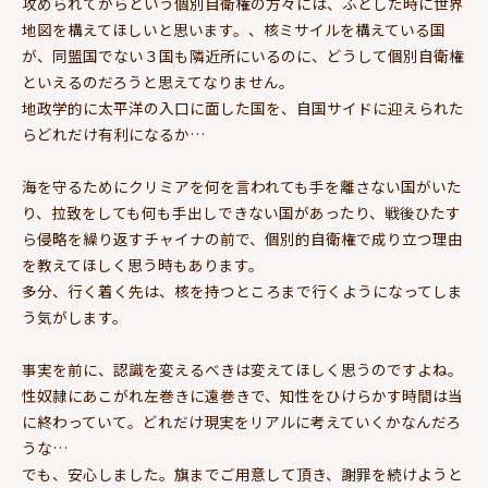
攻められてからという個別自衛権の方々には、ふとした時に世界
地図を構えてほしいと思います。、核ミサイルを構えている国
が、同盟国でない３国も隣近所にいるのに、どうして個別自衛権
といえるのだろうと思えてなりません。
地政学的に太平洋の入口に面した国を、自国サイドに迎えられた
らどれだけ有利になるか…
海を守るためにクリミアを何を言われても手を離さない国がいた
り、拉致をしても何も手出しできない国があったり、戦後ひたす
ら侵略を繰り返すチャイナの前で、個別的自衛権で成り立つ理由
を教えてほしく思う時もあります。
多分、行く着く先は、核を持つところまで行くようになってしま
う気がします。
事実を前に、認識を変えるべきは変えてほしく思うのですよね。
性奴隷にあこがれ左巻きに遠巻きで、知性をひけらかす時間は当
に終わっていて。どれだけ現実をリアルに考えていくかなんだろ
うな…
でも、安心しました。旗までご用意して頂き、謝罪を続けようと