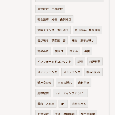
低位咬合 生理反射
咬合誘導 成長 歯列矯正
治療スタンス 寄り添う
顎口腔系、機能障害
音が鳴る 顎関節 音
痛み 調子が悪い
歯の高さ
歯原性
揃える
奥歯
インフォームドコンセント
診査
歯牙形態
メインテナンス
メンテナンス
咬み合わせ
嚙み合わせ
歯肉の腫れ
歯科治療
府中駅前
サポーティングテラピー
義歯 入れ歯
SPT
歯が沁みる
知覚過敏
干渉 早期接触
歯の形態学