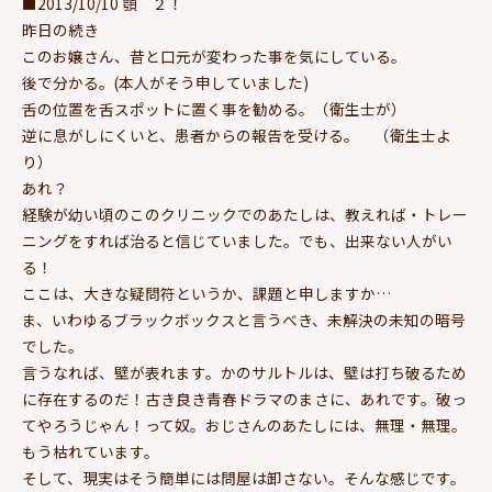
■2013/10/10 顎 ２！
昨日の続き
このお嬢さん、昔と口元が変わった事を気にしている。
後で分かる。(本人がそう申していました)
舌の位置を舌スポットに置く事を勧める。（衛生士が）
逆に息がしにくいと、患者からの報告を受ける。 （衛生士よ
り）
あれ？
経験が幼い頃のこのクリニックでのあたしは、教えれば・トレー
ニングをすれば治ると信じていました。でも、出来ない人がい
る！
ここは、大きな疑問符というか、課題と申しますか…
ま、いわゆるブラックボックスと言うべき、未解決の未知の暗号
でした。
言うなれば、壁が表れます。かのサルトルは、壁は打ち破るため
に存在するのだ！古き良き青春ドラマのまさに、あれです。破っ
てやろうじゃん！って奴。おじさんのあたしには、無理・無理。
もう枯れています。
そして、現実はそう簡単には問屋は卸さない。そんな感じです。