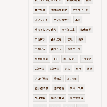
技工士との打ち合わせ
技術の発展
姿勢
体性感覚
体性感覚刺激
マウスピース
スプリント
ポジショナー
本歯
噛めるという感覚
歯科衛生士
臨床医学
予防医学
歯科疾患
管理
健康
口腔状況
歯ブラシ
予防グッズ
歯面研磨剤
TBI
ホームケア
1次予防
2次予防
3次予防
求人
東京
駅近
ブログ再開
勉強会
2つの眼
低診療単価
低医療費
医業と医療
歯科市場
経済産業省
厚生労働省