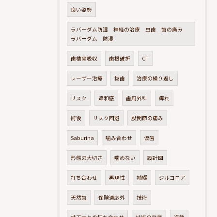
良い姿勢
ラバーダム防湿 神経の治療 虫歯 歯の痛み
ラバーダム 防湿
歯槽骨吸収
歯根破折
CT
レーザー治療
抜歯
治療の繰り返し
リスク
違和感
歯周外科
痺れ
術後
リスク回避
股関節の痛み
Saburina
噛み合わせ
仮歯
形態の大切さ
噛めない
設計図
打ち合わせ
再現性
補綴
ジルコニア
天然歯
保険適応外
技術