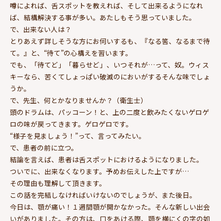
噂によれば、舌スポットを教えれば、そして出来るようになれ
ば、結構解決する事が多い。あたしもそう思っていました。
で、出来ない人は？
とりあえず詳しそうな方にお伺いするも、『なる筈、なるまで待
て。』と、“待て”の心構えを習います。
でも、「待てど」「暮らせど」、いつそれが…って、奴。ウィス
キーなら、苦くてしょっぱい破滅のにおいがするそんな味でしょ
うか。
で、先生、何とかなりませんか？（衛生士）
頭のドラムは、パッコーン！と、上の二度と飲みたくないゲロゲ
ロの味が戻ってきます。ゲロゲロです。
“様子を見ましょう！”って、言ってみたい。
で、患者の前に立つ。
結論を言えば、患者は舌スポットにおけるようになりました。
ついでに、出来なくなります。予めお伝えした上ですが…
その理由も理解して頂きます。
この話を完結しなければいけないのでしょうが、また後日。
今日は、顎が痛い！１週間顎が開かなかった。そんな新しい出会
いがありました。その方は、口をあける際、顎を横にくの字の如