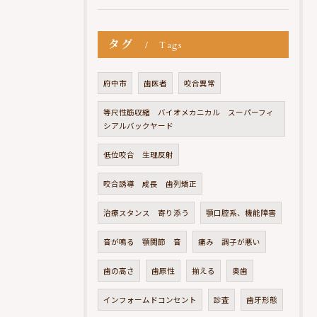
タグ
Tags
府中市
歯医者
咬合異常
等尺性筋収縮 バイオメカニカル スーパーフィ
シアルバックヤード
低位咬合 生理反射
咬合誘導 成長 歯列矯正
治療スタンス 寄り添う
顎口腔系、機能障害
音が鳴る 顎関節 音
痛み 調子が悪い
歯の高さ
歯原性
揃える
奥歯
インフォームドコンセント
診査
歯牙形態