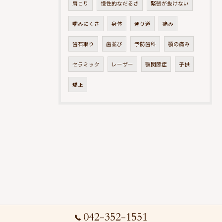
肩こり
慢性的なだるさ
緊張が抜けない
噛みにくさ
身体
通り道
痛み
歯石取り
歯並び
予防歯科
顎の痛み
セラミック
レーザー
顎関節症
子供
矯正
042-352-1551