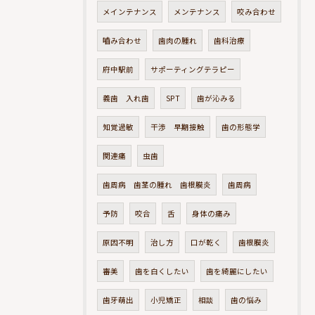
メインテナンス
メンテナンス
咬み合わせ
嚙み合わせ
歯肉の腫れ
歯科治療
府中駅前
サポーティングテラピー
義歯 入れ歯
SPT
歯が沁みる
知覚過敏
干渉 早期接触
歯の形態学
関連痛
虫歯
歯周病 歯茎の腫れ 歯根膜炎
歯周病
予防
咬合
舌
身体の痛み
原因不明
治し方
口が乾く
歯根膜炎
審美
歯を白くしたい
歯を綺麗にしたい
歯牙萌出
小児矯正
相談
歯の悩み