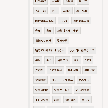
口腔機能
内循環
外循環
衛生士
当たり前
給与
分相応
給与水準
歯科衛生士とは
荒れる
歯科衛生士法
炎症
歯石
筋膜性疼痛症候群
慢性的な疲労
睡眠の質
噛めているのに壊れる人
見た目は問題ないが
接触
中心
歯科予防
訴え
BPTS
先進国
予防管理型
早期発見
早期治療
保険診療
メンテナンス体系
顎のズレ
位置の問題
位置がズレた
選択の問題
正しい位置
前歯
顎の疲れ
首こり