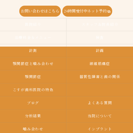
お問い合わせはこちら
24時間受付中ネット予約
医院紹介
スタッフ＆院長紹介
治療料金＆メニュー
検査
計測
計画
顎関節症と噛み合わせ
線維筋痛症
顎関節症
器質性障害と歯の関係
こすが歯科医院の特色
ブログ
よくある質問
分析結果
当院について
嚙み合わせ
インプラント