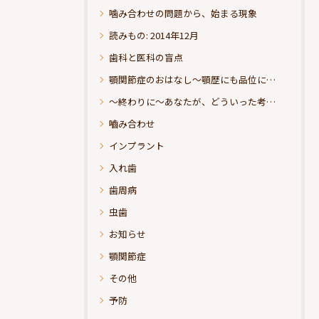
噛み合わせの問題から、始まる現象
読みもの: 2014年12月
歯科と医科の盲点
顎関節症のおはなし～顎歴にも品位にこだわりたい
～終わりに～あなたが、どういった考えの治療をお求めになられるのか？
嚙み合わせ
インプラント
入れ歯
歯周病
虫歯
お知らせ
顎関節症
その他
予防