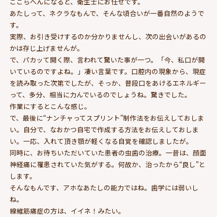
ここらへんになると、衛生士にお任せです。
あたしって、ネクラなもんで、そんな頃合いが一番自然のようで
す。
実際、お引き受けするのか分かりませんし、次の出会いがあるの
かは存じ上げませんが。
で、パカッて開く際、言われて驚いた事が一つ。「今、私口が開
いているのですよね。」凄い言葉です。口腔内の現象から、現症
を読み取った次第でしたが、そっか、普段口をあけるエネルギー
って、多分、相当に力んでいるのでしょうね。驚きでした。
作業にするとこんな感じ。
で、最後に“ナンチャってスプリント”制作法をお伝えしておしま
い。自分で、なおかつ自宅で作成する方法をお伝えしておしま
い。一応、入れて頂き顎が軽くなる自覚を確認しましたが。
同時に、お待ちいただいていた患者の虫歯の治療。一昔は、顔面
神経痛に罹患されていた気がする。何故か、治ったから“良し”と
します。
そんなもんです、アホなあたしの能力ではね。歯学には弱いし
ね。
線維筋痛症の方は、イイネ！みたい。