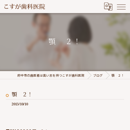
顎 ２！
府中市の歯医者は高い志を持つこすが歯科医院
ブログ
顎 ２！
顎 ２！
2013/10/10