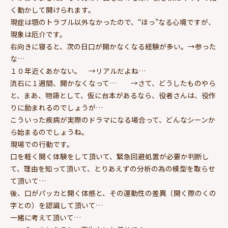
く動かして開けられます。
現症は顎のトラブル以外なかったので、“ほっ”なる心境ですが、
現象は厄介です。
右向きに寝ると、次の日口が開かなくなる経験が多い。→参った
な…
１０年近くあかない。 →リアルだよね…
流石に１週間、開かなくなって… →さて、どうしたものやら
と、まあ、物語として、仮に台本があるなら、役者さんは、役作
りに励まれるのでしょうが…
こういった疾病が実際のドラマになる場合って、どんなシーンか
ら始まるのでしょうね。
現場での行動です。
口を軽く開く体験をして頂いて、緊急回避処置が必要か判断し
て、理由を知って頂いて、とりあえずの分析の為の模型を取らせ
て頂いて…
後、口がパッカと開く体感と、その運動性の差異（開く際のくの
字との）を認識して頂いて…
一緒に考えて頂いて…