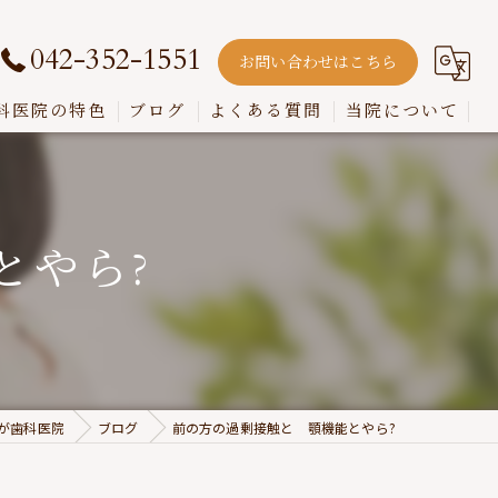
042-352-1551
お問い合わせはこちら
科医院の特色
ブログ
よくある質問
当院について
嚙み合わせ
インプラント
とやら?
入れ歯
歯周病
虫歯
が歯科医院
ブログ
前の方の過剰接触と 顎機能とやら?