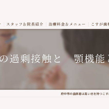
介
スタッフ＆院長紹介
治療料金＆メニュー
こすが歯
の過剰接触と 顎機能
府中市の歯医者は高い志を持つこす