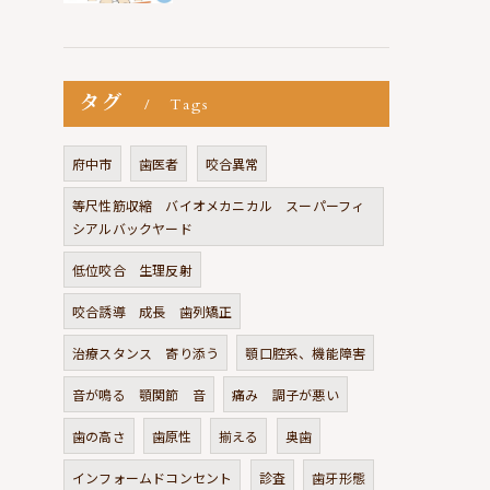
タグ
Tags
府中市
歯医者
咬合異常
等尺性筋収縮 バイオメカニカル スーパーフィ
シアルバックヤード
低位咬合 生理反射
咬合誘導 成長 歯列矯正
治療スタンス 寄り添う
顎口腔系、機能障害
音が鳴る 顎関節 音
痛み 調子が悪い
歯の高さ
歯原性
揃える
奥歯
インフォームドコンセント
診査
歯牙形態