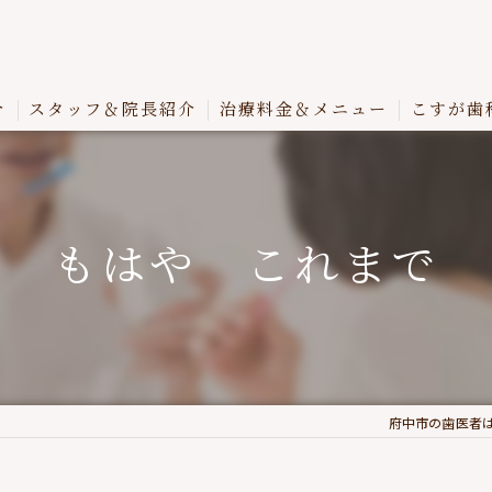
介
スタッフ＆院長紹介
治療料金＆メニュー
こすが歯
もはや これまで
府中市の歯医者