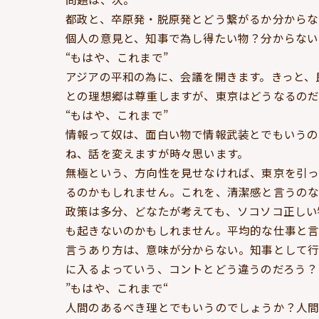
都政と、卒原発・脱原発とどう繋がるか分からな
個人の意見と、知事で為し得たい物？分からない
“もはや、これまで”
アジアの平和の為に、会議を開きます。きっと、
との理想郷は尊重しますが、東京はどうなるのだ
“もはや、これまで”
情報って奴は、面白い物で情報武装とでもいうの
ね、話を変えますが時々思います。
無極という、方向性を見せなければ、東京を引
るのかもしれません。これを、清潔感と言うの
政策は多分、どなたが考えても、ソコソコ正しい
も起きないのかもしれません。平均的な仕事と
言うあり方は、意味が分からない。知事として行
に入るよっていう、コントとどう違うのだろう？
”もはや、これまで“
人間のあるべき理とでもいうのでしょうか？人間