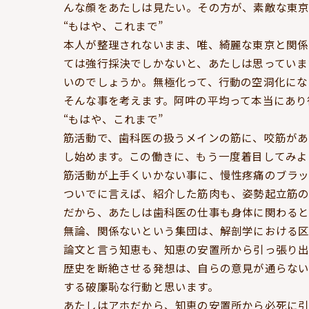
んな顔をあたしは見たい。その方が、素敵な東京
“もはや、これまで”
本人が整理されないまま、唯、綺麗な東京と関係
ては強行採決でしかないと、あたしは思っていま
いのでしょうか。無極化って、行動の空洞化にな
そんな事を考えます。阿吽の平均って本当にあり
“もはや、これまで”
筋活動で、歯科医の扱うメインの筋に、咬筋があ
し始めます。この働きに、もう一度着目してみよ
筋活動が上手くいかない事に、慢性疼痛のブラッ
ついでに言えば、紹介した筋肉も、姿勢起立筋の
だから、あたしは歯科医の仕事も身体に関わると
無論、関係ないという集団は、解剖学における区
論文と言う知恵も、知恵の安置所から引っ張り出
歴史を断絶させる発想は、自らの意見が通らな
する破廉恥な行動と思います。
あたしはアホだから、知恵の安置所から必死に引