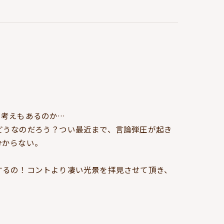
う考えもあるのか…
どうなのだろう？つい最近まで、言論弾圧が起き
分からない。
するの！コントより凄い光景を拝見させて頂き、