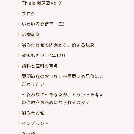
This is 関連図 Vol.3
ブログ
いわゆる発信事（風）
治療症例
噛み合わせの問題から、始まる現象
読みもの: 2014年12月
歯科と医科の盲点
顎関節症のおはなし～顎歴にも品位にこ
だわりたい
～終わりに～あなたが、どういった考え
の治療をお求めになられるのか？
嚙み合わせ
インプラント
入れ歯