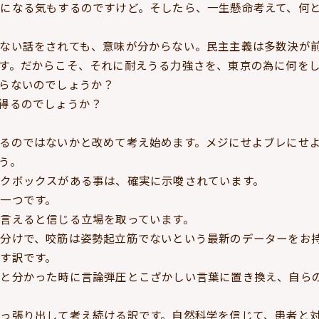
になる気もするのですけど。そしたら、一生懸命考えて、何
ない話をされても、意味が分からない。民主主義は多数決が
す。だからこそ、それに耐えうる力強さを、東京の為に何を
らないのでしょうか？
得るのでしょうか？
るのではないかと改めて考え始めます。メジにせよブレにせ
う。
クボックスがある事は、確実に示唆されています。
一つです。
言えると信じる立場を取っています。
分けで、咬筋は姿勢起立筋でないという最新のデーターをお
す訳です。
いと分かった時に言論弾圧とこざかしい言葉に置き換え、自ら
っ張り出して考え続ける訳です。自然科学を信じて、患者と