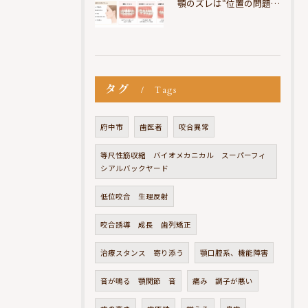
顎のズレは“位置の問題”ではなく“選択の問題”
タグ
Tags
府中市
歯医者
咬合異常
等尺性筋収縮 バイオメカニカル スーパーフィ
シアルバックヤード
低位咬合 生理反射
咬合誘導 成長 歯列矯正
治療スタンス 寄り添う
顎口腔系、機能障害
音が鳴る 顎関節 音
痛み 調子が悪い