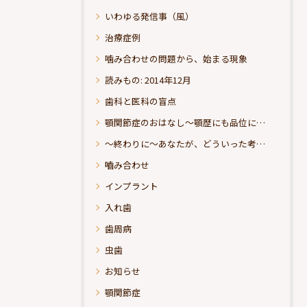
いわゆる発信事（風）
治療症例
噛み合わせの問題から、始まる現象
読みもの: 2014年12月
歯科と医科の盲点
顎関節症のおはなし～顎歴にも品位にこだわりたい
～終わりに～あなたが、どういった考えの治療をお求めになられるのか？
嚙み合わせ
インプラント
入れ歯
歯周病
虫歯
お知らせ
顎関節症