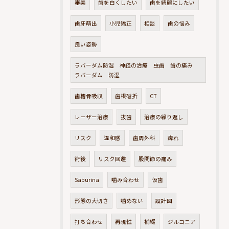
審美
歯を白くしたい
歯を綺麗にしたい
歯牙萌出
小児矯正
相談
歯の悩み
良い姿勢
ラバーダム防湿 神経の治療 虫歯 歯の痛み
ラバーダム 防湿
歯槽骨吸収
歯根破折
CT
レーザー治療
抜歯
治療の繰り返し
リスク
違和感
歯周外科
痺れ
術後
リスク回避
股関節の痛み
Saburina
噛み合わせ
仮歯
形態の大切さ
噛めない
設計図
打ち合わせ
再現性
補綴
ジルコニア