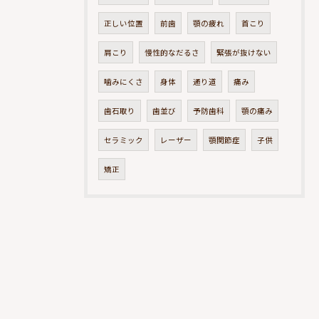
正しい位置
前歯
顎の疲れ
首こり
肩こり
慢性的なだるさ
緊張が抜けない
噛みにくさ
身体
通り道
痛み
歯石取り
歯並び
予防歯科
顎の痛み
セラミック
レーザー
顎関節症
子供
矯正