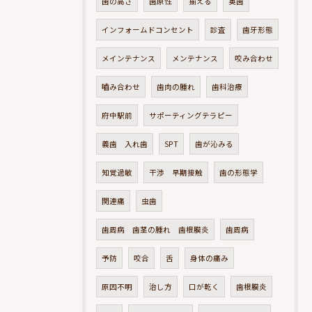
歯の高さ
歯原性
揃える
奥歯
インフォームドコンセント
診査
歯牙形態
メインテナンス
メンテナンス
咬み合わせ
嚙み合わせ
歯肉の腫れ
歯科治療
府中駅前
サポーティングテラピー
義歯 入れ歯
SPT
歯が沁みる
知覚過敏
干渉 早期接触
歯の形態学
関連痛
虫歯
歯周病 歯茎の腫れ 歯根膜炎
歯周病
予防
咬合
舌
身体の痛み
原因不明
治し方
口が乾く
歯根膜炎