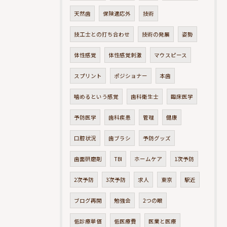
天然歯
保険適応外
技術
技工士との打ち合わせ
技術の発展
姿勢
体性感覚
体性感覚刺激
マウスピース
スプリント
ポジショナー
本歯
噛めるという感覚
歯科衛生士
臨床医学
予防医学
歯科疾患
管理
健康
口腔状況
歯ブラシ
予防グッズ
歯面研磨剤
TBI
ホームケア
1次予防
2次予防
3次予防
求人
東京
駅近
ブログ再開
勉強会
2つの眼
低診療単価
低医療費
医業と医療