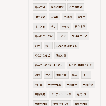
歯科市場
経済産業省
厚生労働省
口腔機能
内循環
外循環
衛生士
当たり前
給与
分相応
給与水準
歯科衛生士とは
荒れる
歯科衛生士法
炎症
歯石
筋膜性疼痛症候群
慢性的な疲労
睡眠の質
噛めているのに壊れる人
見た目は問題ないが
接触
中心
歯科予防
訴え
BPTS
先進国
予防管理型
早期発見
早期治療
保険診療
メンテナンス体系
顎のズレ
位置の問題
位置がズレた
選択の問題