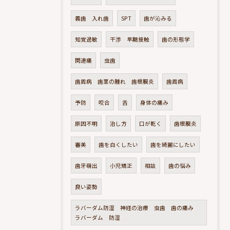
義歯 入れ歯
SPT
歯が沁みる
知覚過敏
干渉 早期接触
歯の形態学
関連痛
虫歯
歯周病 歯茎の腫れ 歯根膜炎
歯周病
予防
咬合
舌
身体の痛み
原因不明
治し方
口が乾く
歯根膜炎
審美
歯を白くしたい
歯を綺麗にしたい
歯牙萌出
小児矯正
相談
歯の悩み
良い姿勢
ラバーダム防湿 神経の治療 虫歯 歯の痛み
ラバーダム 防湿