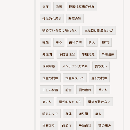
炎症
歯石
筋膜性疼痛症候群
慢性的な疲労
睡眠の質
噛めているのに壊れる人
見た目は問題ないが
接触
中心
歯科予防
訴え
BPTS
先進国
予防管理型
早期発見
早期治療
保険診療
メンテナンス体系
顎のズレ
位置の問題
位置がズレた
選択の問題
正しい位置
前歯
顎の疲れ
首こり
肩こり
慢性的なだるさ
緊張が抜けない
噛みにくさ
身体
通り道
痛み
歯石取り
歯並び
予防歯科
顎の痛み