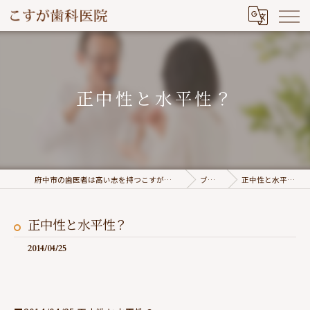
正中性と水平性？
府中市の歯医者は高い志を持つこすが歯科医院
ブログ
正中性と水平性？
正中性と水平性？
2014/04/25