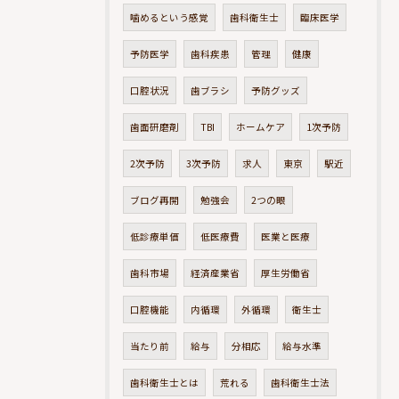
噛めるという感覚
歯科衛生士
臨床医学
予防医学
歯科疾患
管理
健康
口腔状況
歯ブラシ
予防グッズ
歯面研磨剤
TBI
ホームケア
1次予防
2次予防
3次予防
求人
東京
駅近
ブログ再開
勉強会
2つの眼
低診療単価
低医療費
医業と医療
歯科市場
経済産業省
厚生労働省
口腔機能
内循環
外循環
衛生士
当たり前
給与
分相応
給与水準
歯科衛生士とは
荒れる
歯科衛生士法