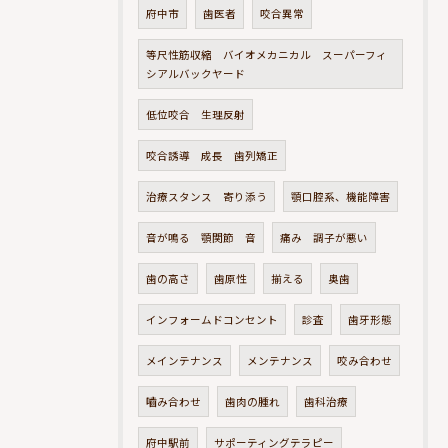
府中市
歯医者
咬合異常
等尺性筋収縮 バイオメカニカル スーパーフィ
シアルバックヤード
低位咬合 生理反射
咬合誘導 成長 歯列矯正
治療スタンス 寄り添う
顎口腔系、機能障害
音が鳴る 顎関節 音
痛み 調子が悪い
歯の高さ
歯原性
揃える
奥歯
インフォームドコンセント
診査
歯牙形態
メインテナンス
メンテナンス
咬み合わせ
嚙み合わせ
歯肉の腫れ
歯科治療
府中駅前
サポーティングテラピー