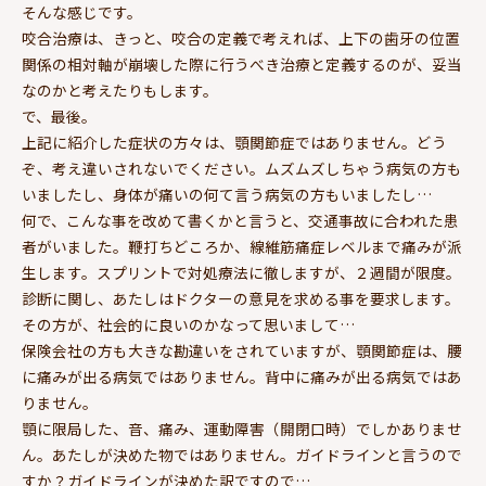
そんな感じです。
咬合治療は、きっと、咬合の定義で考えれば、上下の歯牙の位置
関係の相対軸が崩壊した際に行うべき治療と定義するのが、妥当
なのかと考えたりもします。
で、最後。
上記に紹介した症状の方々は、顎関節症ではありません。どう
ぞ、考え違いされないでください。ムズムズしちゃう病気の方も
いましたし、身体が痛いの何て言う病気の方もいましたし…
何で、こんな事を改めて書くかと言うと、交通事故に合われた患
者がいました。鞭打ちどころか、線維筋痛症レベルまで痛みが派
生します。スプリントで対処療法に徹しますが、２週間が限度。
診断に関し、あたしはドクターの意見を求める事を要求します。
その方が、社会的に良いのかなって思いまして…
保険会社の方も大きな勘違いをされていますが、顎関節症は、腰
に痛みが出る病気ではありません。背中に痛みが出る病気ではあ
りません。
顎に限局した、音、痛み、運動障害（開閉口時）でしかありませ
ん。あたしが決めた物ではありません。ガイドラインと言うので
すか？ガイドラインが決めた訳ですので…