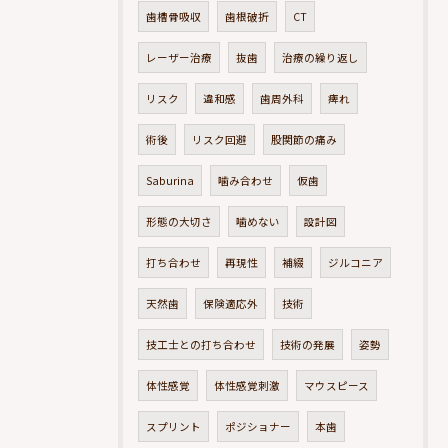
歯槽骨吸収
歯根破折
CT
レーザー治療
抜歯
治療の繰り返し
リスク
違和感
歯周外科
痺れ
術後
リスク回避
股関節の痛み
Saburina
噛み合わせ
仮歯
形態の大切さ
噛めない
設計図
打ち合わせ
再現性
補綴
ジルコニア
天然歯
保険適応外
技術
技工士との打ち合わせ
技術の発展
姿勢
体性感覚
体性感覚刺激
マウスピース
スプリント
ポジショナー
本歯