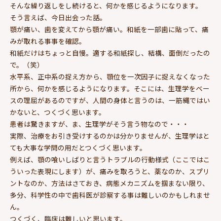
そんな繰り返しをし続けると、何かを感じるようになります。
そう言えば、今日出会った話。
顎が痛い、歯を変えてから顎が痛い。和紙を一部歯に貼って、痛
みが取れる事事を確認。
和紙だけはちょっと自慢。適する和紙探し、結構、面倒だったの
で。（笑）
水平系、正中系の捉え方から、顎位を一次因子に捉えなくなった
所から、何かを感じるようになります。そこには、生理学をベー
スの理屈があるのですが、人間の身体と言うのは、一筋縄ではい
かないと、つくづく思います。
患者は驚きますが、ま、生理学がそう言う物なので・・・
実際、治療をお引き受けするのかは分かりませんが、生理学はと
ても大事な学問の用だとつくづく思います。
例えば、顎の喰いしばりと言うトラブルの行動様式（ここではこ
ういった表現にします）が、痛みを取ろうと、薬なのか、スプリ
ントなのか、方法はさておき、病態メカニズムを掴まない限り、
多分、科学性の中で歯科医が診察する事は難しいのかもしれませ
ん。
つくづく、臨床は難しいと思います。