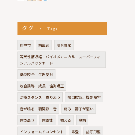
タグ
Tags
府中市
歯医者
咬合異常
等尺性筋収縮 バイオメカニカル スーパーフィ
シアルバックヤード
低位咬合 生理反射
咬合誘導 成長 歯列矯正
治療スタンス 寄り添う
顎口腔系、機能障害
音が鳴る 顎関節 音
痛み 調子が悪い
歯の高さ
歯原性
揃える
奥歯
インフォームドコンセント
診査
歯牙形態