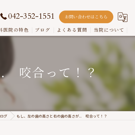
042-352-1551
お問い合わせはこちら
科医院の特色
ブログ
よくある質問
当院について
嚙み合わせ
インプラント
.. 咬合って！？
入れ歯
歯周病
虫歯
ブログ
もし、左の歯の高さと右の歯の高さが... 咬合って！？