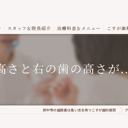
介
スタッフ＆院長紹介
治療料金＆メニュー
こすが歯
さと右の歯の高さが.
府中市の歯医者は高い志を持つこすが歯科医院