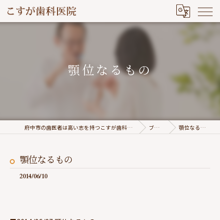
顎位なるもの
府中市の歯医者は高い志を持つこすが歯科医院
ブログ
顎位なるもの
顎位なるもの
2014/06/10