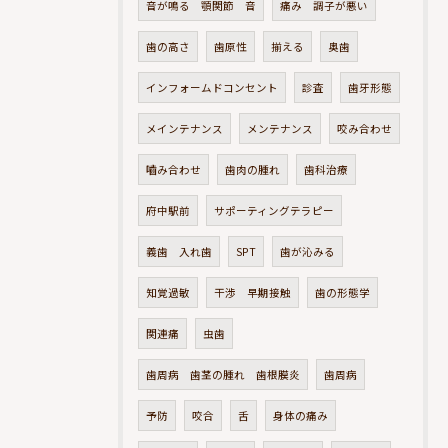
音が鳴る 顎関節 音
痛み 調子が悪い
歯の高さ
歯原性
揃える
奥歯
インフォームドコンセント
診査
歯牙形態
メインテナンス
メンテナンス
咬み合わせ
嚙み合わせ
歯肉の腫れ
歯科治療
府中駅前
サポーティングテラピー
義歯 入れ歯
SPT
歯が沁みる
知覚過敏
干渉 早期接触
歯の形態学
関連痛
虫歯
歯周病 歯茎の腫れ 歯根膜炎
歯周病
予防
咬合
舌
身体の痛み