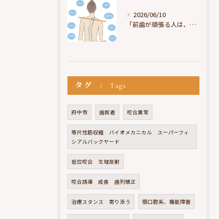
2026/06/10
「前歯が頑張る人は、だいたい疲れている」
タグ
Tags
府中市
歯医者
咬合異常
等尺性筋収縮 バイオメカニカル スーパーフィ
シアルバックヤード
低位咬合 生理反射
咬合誘導 成長 歯列矯正
治療スタンス 寄り添う
顎口腔系、機能障害