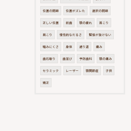
位置の問題
位置がズレた
選択の問題
正しい位置
前歯
顎の疲れ
首こり
肩こり
慢性的なだるさ
緊張が抜けない
噛みにくさ
身体
通り道
痛み
歯石取り
歯並び
予防歯科
顎の痛み
セラミック
レーザー
顎関節症
子供
矯正