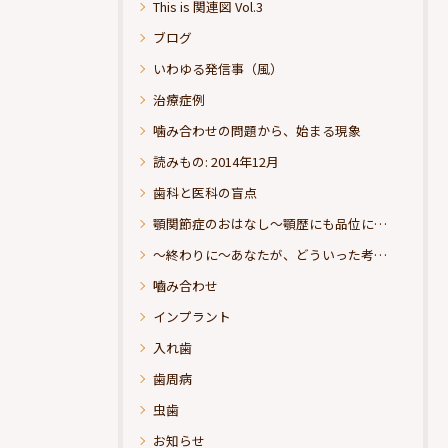
This is 関連図 Vol.3
ブログ
いわゆる発信事（風）
治療症例
噛み合わせの問題から、始まる現象
読みもの: 2014年12月
歯科と医科の盲点
顎関節症のおはなし～顎歴にも品位にこだわりたい
～終わりに～あなたが、どういった考えの治療をお求めになられるのか？
嚙み合わせ
インプラント
入れ歯
歯周病
虫歯
お知らせ