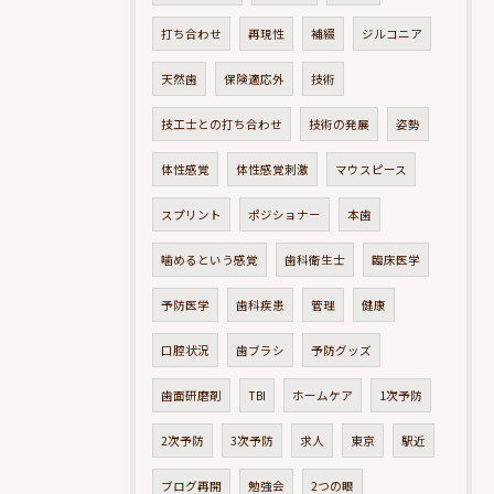
打ち合わせ
再現性
補綴
ジルコニア
天然歯
保険適応外
技術
技工士との打ち合わせ
技術の発展
姿勢
体性感覚
体性感覚刺激
マウスピース
スプリント
ポジショナー
本歯
噛めるという感覚
歯科衛生士
臨床医学
予防医学
歯科疾患
管理
健康
口腔状況
歯ブラシ
予防グッズ
歯面研磨剤
TBI
ホームケア
1次予防
2次予防
3次予防
求人
東京
駅近
ブログ再開
勉強会
2つの眼