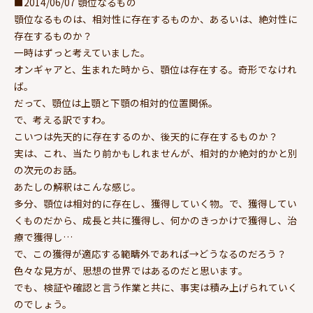
■2014/06/07 顎位なるもの
顎位なるものは、相対性に存在するものか、あるいは、絶対性に
存在するものか？
一時はずっと考えていました。
オンギャアと、生まれた時から、顎位は存在する。奇形でなけれ
ば。
だって、顎位は上顎と下顎の相対的位置関係。
で、考える訳ですわ。
こいつは先天的に存在するのか、後天的に存在するものか？
実は、これ、当たり前かもしれませんが、相対的か絶対的かと別
の次元のお話。
あたしの解釈はこんな感じ。
多分、顎位は相対的に存在し、獲得していく物。で、獲得してい
くものだから、成長と共に獲得し、何かのきっかけで獲得し、治
療で獲得し…
で、この獲得が適応する範疇外であれば→どうなるのだろう？
色々な見方が、思想の世界ではあるのだと思います。
でも、検証や確認と言う作業と共に、事実は積み上げられていく
のでしょう。