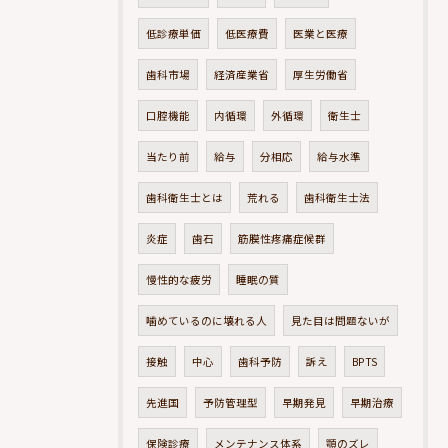
低診療単価
低医療費
医業と医療
歯科市場
経済産業省
厚生労働省
口腔機能
内循環
外循環
衛生士
当たり前
給与
分相応
給与水準
歯科衛生士とは
荒れる
歯科衛生士法
炎症
歯石
筋膜性疼痛症候群
慢性的な疲労
睡眠の質
噛めているのに壊れる人
見た目は問題ないが
接触
中心
歯科予防
訴え
BPTS
先進国
予防管理型
早期発見
早期治療
保険診療
メンテナンス体系
顎のズレ