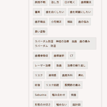
原因不明
治し方
口が乾く
歯根膜炎
審美
歯を白くしたい
歯を綺麗にしたい
歯牙萌出
小児矯正
相談
歯の悩み
良い姿勢
ラバーダム防湿 神経の治療 虫歯 歯の痛み
ラバーダム 防湿
歯槽骨吸収
歯根破折
CT
レーザー治療
抜歯
治療の繰り返し
リスク
違和感
歯周外科
痺れ
術後
リスク回避
股関節の痛み
Saburina
噛み合わせ
仮歯
形態の大切さ
噛めない
設計図