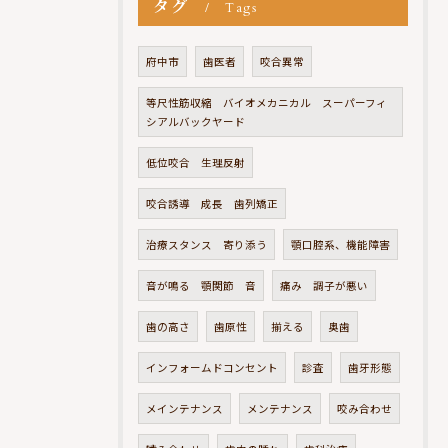
タグ
Tags
府中市
歯医者
咬合異常
等尺性筋収縮 バイオメカニカル スーパーフィ
シアルバックヤード
低位咬合 生理反射
咬合誘導 成長 歯列矯正
治療スタンス 寄り添う
顎口腔系、機能障害
音が鳴る 顎関節 音
痛み 調子が悪い
歯の高さ
歯原性
揃える
奥歯
インフォームドコンセント
診査
歯牙形態
メインテナンス
メンテナンス
咬み合わせ