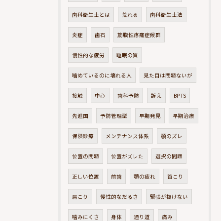
歯科衛生士とは
荒れる
歯科衛生士法
炎症
歯石
筋膜性疼痛症候群
慢性的な疲労
睡眠の質
噛めているのに壊れる人
見た目は問題ないが
接触
中心
歯科予防
訴え
BPTS
先進国
予防管理型
早期発見
早期治療
保険診療
メンテナンス体系
顎のズレ
位置の問題
位置がズレた
選択の問題
正しい位置
前歯
顎の疲れ
首こり
肩こり
慢性的なだるさ
緊張が抜けない
噛みにくさ
身体
通り道
痛み