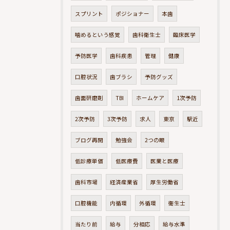
スプリント
ポジショナー
本歯
噛めるという感覚
歯科衛生士
臨床医学
予防医学
歯科疾患
管理
健康
口腔状況
歯ブラシ
予防グッズ
歯面研磨剤
TBI
ホームケア
1次予防
2次予防
3次予防
求人
東京
駅近
ブログ再開
勉強会
2つの眼
低診療単価
低医療費
医業と医療
歯科市場
経済産業省
厚生労働省
口腔機能
内循環
外循環
衛生士
当たり前
給与
分相応
給与水準