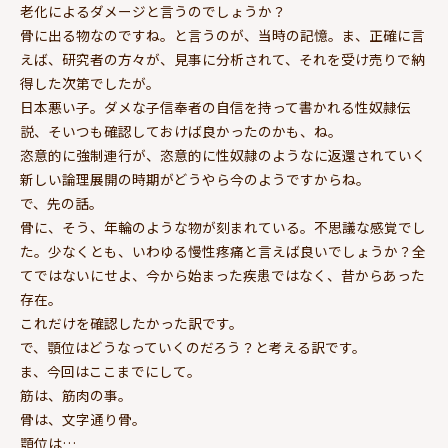
老化によるダメージと言うのでしょうか？
骨に出る物なのですね。と言うのが、当時の記憶。ま、正確に言
えば、研究者の方々が、見事に分析されて、それを受け売りで納
得した次第でしたが。
日本悪い子。ダメな子信奉者の自信を持って書かれる性奴隷伝
説、そいつも確認しておけば良かったのかも、ね。
恣意的に強制連行が、恣意的に性奴隷のようなに返還されていく
新しい論理展開の時期がどうやら今のようですからね。
で、先の話。
骨に、そう、年輪のような物が刻まれている。不思議な感覚でし
た。少なくとも、いわゆる慢性疼痛と言えば良いでしょうか？全
てではないにせよ、今から始まった疾患ではなく、昔からあった
存在。
これだけを確認したかった訳です。
で、顎位はどうなっていくのだろう？と考える訳です。
ま、今回はここまでにして。
筋は、筋肉の事。
骨は、文字通り骨。
顎位は…