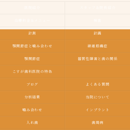
医院紹介
スタッフ＆院長紹介
治療料金＆メニュー
検査
計測
計画
顎関節症と噛み合わせ
線維筋痛症
顎関節症
器質性障害と歯の関係
こすが歯科医院の特色
ブログ
よくある質問
分析結果
当院について
嚙み合わせ
インプラント
入れ歯
歯周病