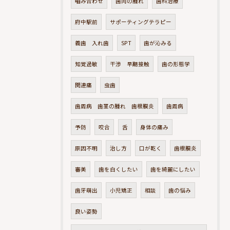
嚙み合わせ
歯肉の腫れ
歯科治療
府中駅前
サポーティングテラピー
義歯 入れ歯
SPT
歯が沁みる
知覚過敏
干渉 早期接触
歯の形態学
関連痛
虫歯
歯周病 歯茎の腫れ 歯根膜炎
歯周病
予防
咬合
舌
身体の痛み
原因不明
治し方
口が乾く
歯根膜炎
審美
歯を白くしたい
歯を綺麗にしたい
歯牙萌出
小児矯正
相談
歯の悩み
良い姿勢