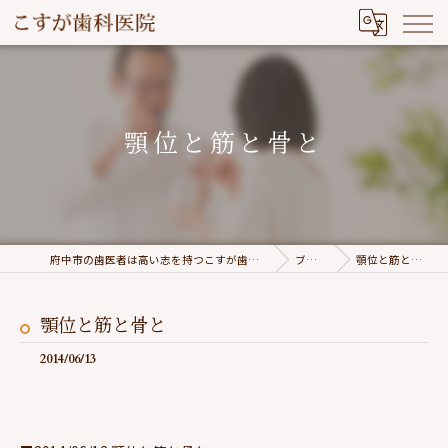
顎位と筋と骨と
府中市の歯医者は高い志を持つこすが歯科医院
ブログ
顎位と筋と骨と
顎位と筋と骨と
2014/06/13