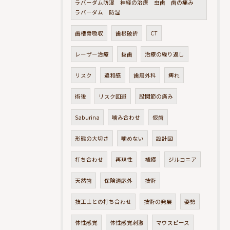
ラバーダム防湿 神経の治療 虫歯 歯の痛み
ラバーダム 防湿
歯槽骨吸収
歯根破折
CT
レーザー治療
抜歯
治療の繰り返し
リスク
違和感
歯周外科
痺れ
術後
リスク回避
股関節の痛み
Saburina
噛み合わせ
仮歯
形態の大切さ
噛めない
設計図
打ち合わせ
再現性
補綴
ジルコニア
天然歯
保険適応外
技術
技工士との打ち合わせ
技術の発展
姿勢
体性感覚
体性感覚刺激
マウスピース