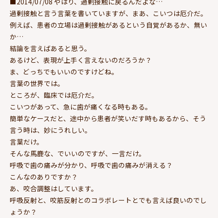
■2014/07/08 やはり、過剰接触に戻るんだよな…
過剰接触と言う言葉を書いていますが、まあ、こいつは厄介だ。
例えば、患者の立場は過剰接触があるという自覚があるか、無い
か…
結論を言えばあると思う。
あるけど、表現が上手く言えないのだろうか？
ま、どっちでもいいのですけどね。
言葉の世界では。
ところが、臨床では厄介だ。
こいつがあって、急に歯が痛くなる時もある。
簡単なケースだと、途中から患者が笑いだす時もあるから、そう
言う時は、妙にうれしい。
言葉だけ。
そんな馬鹿な、でいいのですが、一言だけ。
呼吸で歯の痛みが分かり、呼吸で歯の痛みが消える？
こんなのありですか？
あ、咬合調整はしています。
呼吸反射と、咬筋反射とのコラボレートとでも言えば良いのでし
ょうか？