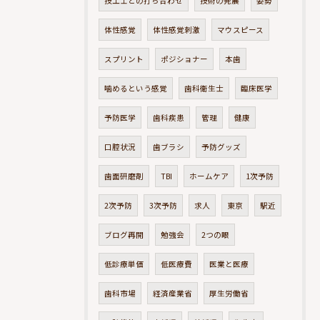
技工士との打ち合わせ
技術の発展
姿勢
体性感覚
体性感覚刺激
マウスピース
スプリント
ポジショナー
本歯
噛めるという感覚
歯科衛生士
臨床医学
予防医学
歯科疾患
管理
健康
口腔状況
歯ブラシ
予防グッズ
歯面研磨剤
TBI
ホームケア
1次予防
2次予防
3次予防
求人
東京
駅近
ブログ再開
勉強会
2つの眼
低診療単価
低医療費
医業と医療
歯科市場
経済産業省
厚生労働省