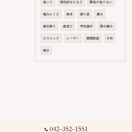
肩こり
慢性的なだるさ
緊張が抜けない
噛みにくさ
身体
通り道
痛み
歯石取り
歯並び
予防歯科
顎の痛み
セラミック
レーザー
顎関節症
子供
矯正
042-352-1551