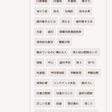
口腔機能
内循環
外循環
衛生士
当たり前
給与
分相応
給与水準
歯科衛生士とは
荒れる
歯科衛生士法
炎症
歯石
筋膜性疼痛症候群
慢性的な疲労
睡眠の質
噛めているのに壊れる人
見た目は問題ないが
接触
中心
歯科予防
訴え
BPTS
先進国
予防管理型
早期発見
早期治療
保険診療
メンテナンス体系
顎のズレ
位置の問題
位置がズレた
選択の問題
正しい位置
前歯
顎の疲れ
首こり