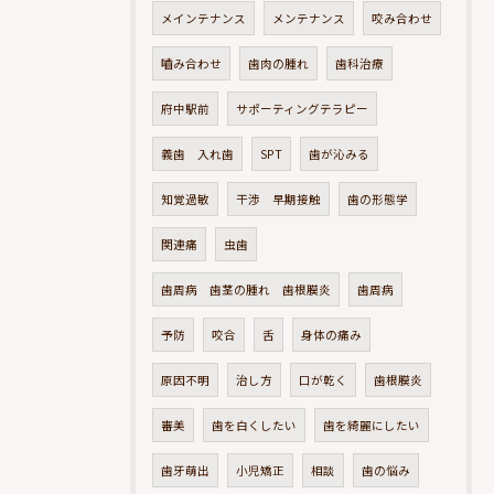
メインテナンス
メンテナンス
咬み合わせ
嚙み合わせ
歯肉の腫れ
歯科治療
府中駅前
サポーティングテラピー
義歯 入れ歯
SPT
歯が沁みる
知覚過敏
干渉 早期接触
歯の形態学
関連痛
虫歯
歯周病 歯茎の腫れ 歯根膜炎
歯周病
予防
咬合
舌
身体の痛み
原因不明
治し方
口が乾く
歯根膜炎
審美
歯を白くしたい
歯を綺麗にしたい
歯牙萌出
小児矯正
相談
歯の悩み