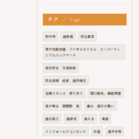
タグ
Tags
府中市
歯医者
咬合異常
等尺性筋収縮 バイオメカニカル スーパーフィ
シアルバックヤード
低位咬合 生理反射
咬合誘導 成長 歯列矯正
治療スタンス 寄り添う
顎口腔系、機能障害
音が鳴る 顎関節 音
痛み 調子が悪い
歯の高さ
歯原性
揃える
奥歯
インフォームドコンセント
診査
歯牙形態