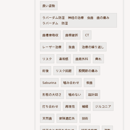
良い姿勢
ラバーダム防湿 神経の治療 虫歯 歯の痛み
ラバーダム 防湿
歯槽骨吸収
歯根破折
CT
レーザー治療
抜歯
治療の繰り返し
リスク
違和感
歯周外科
痺れ
術後
リスク回避
股関節の痛み
Saburina
噛み合わせ
仮歯
形態の大切さ
噛めない
設計図
打ち合わせ
再現性
補綴
ジルコニア
天然歯
保険適応外
技術