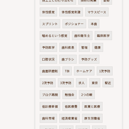
技工士との打ち合わせ
技術の発展
姿勢
体性感覚
体性感覚刺激
マウスピース
スプリント
ポジショナー
本歯
噛めるという感覚
歯科衛生士
臨床医学
予防医学
歯科疾患
管理
健康
口腔状況
歯ブラシ
予防グッズ
歯面研磨剤
TBI
ホームケア
1次予防
2次予防
3次予防
求人
東京
駅近
ブログ再開
勉強会
2つの眼
低診療単価
低医療費
医業と医療
歯科市場
経済産業省
厚生労働省