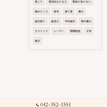
肩こり
慢性的なだるさ
緊張が抜けない
噛みにくさ
身体
通り道
痛み
歯石取り
歯並び
予防歯科
顎の痛み
セラミック
レーザー
顎関節症
子供
矯正
042-352-1551