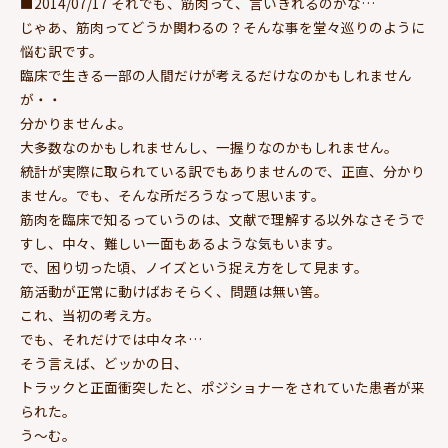
■2014/07/17 それでも、筋肉って、言いきれるのかな…
じゃあ、筋肉ってどうか関わるの？そんな事を堂々巡りのように
悩む訳です。
臨床で生きる一部の人間だけが考えるだけなのかもしれません
が・・
分かりませんよ。
大多数なのかもしれませんし、一握りなのかもしれません。
統計が実際に取られている訳でもありませんので、正直、分かり
ません。でも、そんな所だろうなって思います。
筋肉を臨床で知るっていうのは、文献で理解する以外なさそうで
すし、中々、難しい一面もあるような気もいます。
で、困り切った頃、ノイズという捉え方をして見ます。
筋活動が正常に動けばおそらく、問題は無い筈。
これ、当初の考え方。
でも、それだけでは中々ネ…
そう言えば、どッかの日、
トラックと正面衝突したと、ポジショナーをされていた患者が来
られた。
う～む。