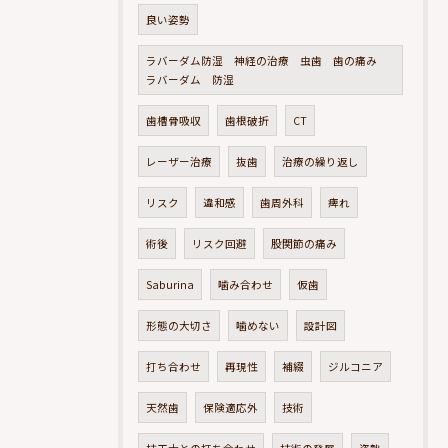
良い姿勢
ラバーダム防湿 神経の治療 虫歯 歯の痛み
ラバーダム 防湿
歯槽骨吸収
歯根破折
CT
レーザー治療
抜歯
治療の繰り返し
リスク
違和感
歯周外科
痺れ
術後
リスク回避
股関節の痛み
Saburina
噛み合わせ
仮歯
形態の大切さ
噛めない
設計図
打ち合わせ
再現性
補綴
ジルコニア
天然歯
保険適応外
技術