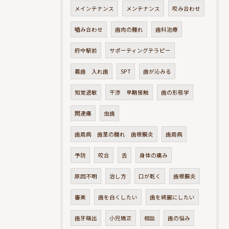
メインテナンス
メンテナンス
咬み合わせ
嚙み合わせ
歯肉の腫れ
歯科治療
府中駅前
サポーティングテラピー
義歯 入れ歯
SPT
歯が沁みる
知覚過敏
干渉 早期接触
歯の形態学
関連痛
虫歯
歯周病 歯茎の腫れ 歯根膜炎
歯周病
予防
咬合
舌
身体の痛み
原因不明
治し方
口が乾く
歯根膜炎
審美
歯を白くしたい
歯を綺麗にしたい
歯牙萌出
小児矯正
相談
歯の悩み