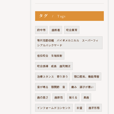
タグ
Tags
府中市
歯医者
咬合異常
等尺性筋収縮 バイオメカニカル スーパーフィ
シアルバックヤード
低位咬合 生理反射
咬合誘導 成長 歯列矯正
治療スタンス 寄り添う
顎口腔系、機能障害
音が鳴る 顎関節 音
痛み 調子が悪い
歯の高さ
歯原性
揃える
奥歯
インフォームドコンセント
診査
歯牙形態