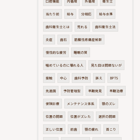
口腔機能
内循環
外循環
衛生士
当たり前
給与
分相応
給与水準
歯科衛生士とは
荒れる
歯科衛生士法
炎症
歯石
筋膜性疼痛症候群
慢性的な疲労
睡眠の質
噛めているのに壊れる人
見た目は問題ないが
接触
中心
歯科予防
訴え
BPTS
先進国
予防管理型
早期発見
早期治療
保険診療
メンテナンス体系
顎のズレ
位置の問題
位置がズレた
選択の問題
正しい位置
前歯
顎の疲れ
首こり