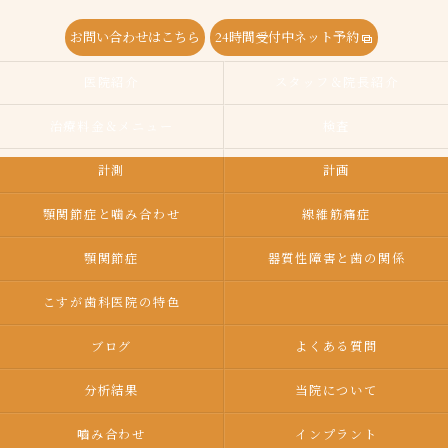
お問い合わせはこちら
24時間受付中ネット予約
医院紹介
スタッフ＆院長紹介
治療料金＆メニュー
検査
計測
計画
顎関節症と噛み合わせ
線維筋痛症
顎関節症
器質性障害と歯の関係
こすが歯科医院の特色
ブログ
よくある質問
分析結果
当院について
嚙み合わせ
インプラント