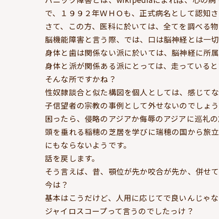
で、１９９２年ＷＨＯも、正式病名として認知さ
さて、この方、医科に於いては、全てを調べる物
脳機能障害と言う際、では、口は脳神経とは一切
身体と歯は関係ない派に於いては、脳神経に所属
身体と派が関係ある派にとっては、走っていると
そんな所ですかね？
性奴隷談合と似た構図を個人としては、感じてな
子信望者の宗教の事例として外せないのでしょう
困ったら、侵略のアジアか侮辱のアジアに巡礼の
頭を垂れる稲穂の芝居を学びに瑞穂の国から旅
にもならないようです。
話を戻します。
そう言えば、昔、顎位が先か咬合が先か、併せて
今は？
基本はこうだけど、人用に応じてで良いんじゃな
ジャイロスコープって言うのでしたっけ？