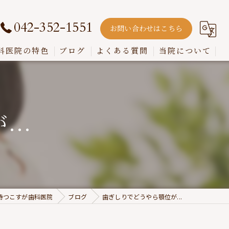
042-352-1551
お問い合わせはこちら
科医院の特色
ブログ
よくある質問
当院について
嚙み合わせ
インプラント
..
入れ歯
歯周病
虫歯
持つこすが歯科医院
ブログ
歯ぎしりでどうやら顎位が...