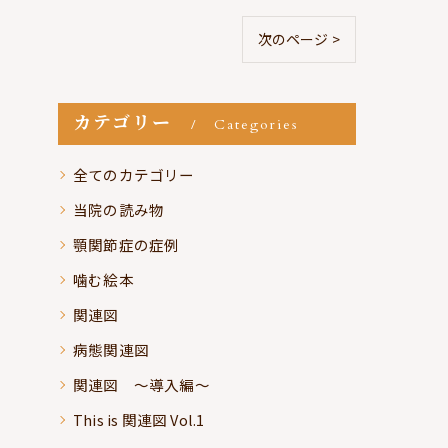
次のページ >
カテゴリー
Categories
全てのカテゴリー
当院の読み物
顎関節症の症例
噛む絵本
関連図
病態関連図
関連図 ～導入編～
This is 関連図 Vol.1