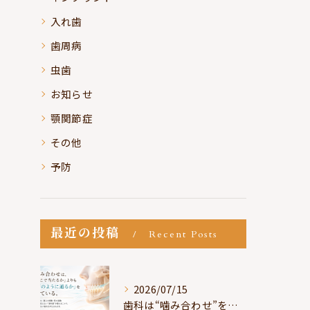
入れ歯
歯周病
虫歯
お知らせ
顎関節症
その他
予防
最近の投稿
Recent Posts
2026/07/15
歯科は“噛み合わせ”を見ているが、身体は“通り道”を見ている