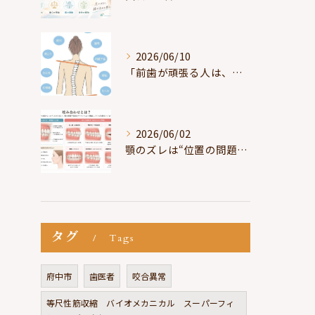
2026/06/10
「前歯が頑張る人は、だいたい疲れている」
2026/06/02
顎のズレは“位置の問題”ではなく“選択の問題”
タグ
Tags
府中市
歯医者
咬合異常
等尺性筋収縮 バイオメカニカル スーパーフィ