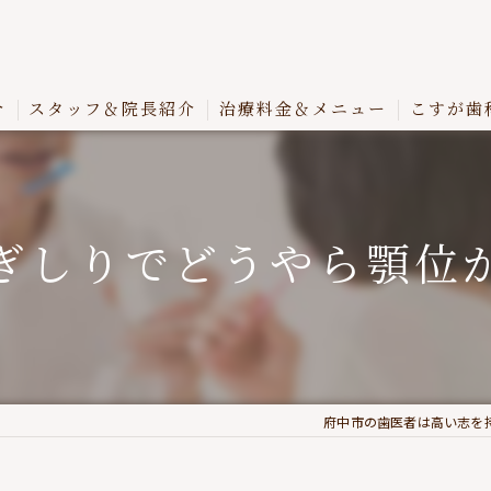
介
スタッフ＆院長紹介
治療料金＆メニュー
こすが歯
ぎしりでどうやら顎位が.
府中市の歯医者は高い志を