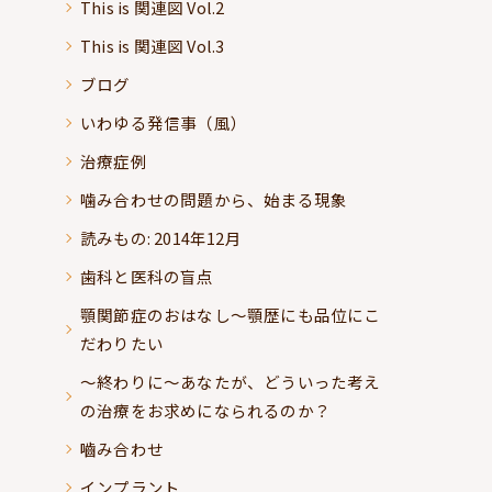
This is 関連図 Vol.2
This is 関連図 Vol.3
ブログ
いわゆる発信事（風）
治療症例
噛み合わせの問題から、始まる現象
読みもの: 2014年12月
歯科と医科の盲点
顎関節症のおはなし～顎歴にも品位にこ
だわりたい
～終わりに～あなたが、どういった考え
の治療をお求めになられるのか？
嚙み合わせ
インプラント