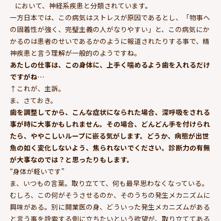
において、神経系疾患と分類されています。
一方日本では、この病気はストレスが原因であるとし、「物事へ
の固着性が強く、完璧主義の人がなりやすい」と、この病気にか
かるのは患者のせいであるかのように報道されたりする事で、精
神疾患と言う理解が一般的のようですね。
あたしの仕事は、この身体に、上手く噛めるよう歯を入れるだけ
ですがね…
↑
これが、主訴。
ま、さておき。
歯を調整してから、こんな症状になられた場合、深呼吸をされる
事が時に大事かもしれません。その場合、どんどん手を付けられ
たら、ややこしいループに嵌る気がします。どうか、病態が出世
魚の如く変化しないよう、焦られないでください。診断力の有無
が大事なのでは？と思ったりもします。
“身体が軽いです”
ま、いつもの言葉。取り立てて、何も最早思わなくなっている。
むしろ、この何がそうさせるのか、そのうちの発生メカニズムに
興味がある。別に開業医の身、どういった発生メカニズムがある
と言う事を詮索する側に立ちたいという欲望が、取り立ててある