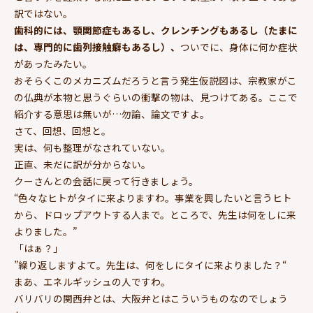
訳ではない。
歯科的には、顎関節症もあるし、クレンチングもあるし（たまに
は、専門的に歯列接触癖もあるし）、
ついでに、身体に何か症状
があったみたい。
おそらくこのメカニズムだろうと言う発生仮説図は、宗教家がこ
の仏典が本物と思うぐらいの衝撃の物は、見つけてある。ここで
紹介する意思は無いが…勿論、論文ですよ。
さて、回想、回想と。
実は、何も整理がなされていない。
正直、未だに訳が分からない。
クーさんとの会話に戻って行きましょう。
“色々なヒトがタイに来よりますわ。事業を興したいと言うヒト
から、ドロップアウトする人まで。ところで、先生は何をしに来
よりました。”
「はぁ？」
”繰り返しますよて。先生は、何をしにタイに来よりました？“
まあ、エネルギッシュの人ですわ。
バリバリの関西弁とは、大阪弁とはこういうものなのでしょう