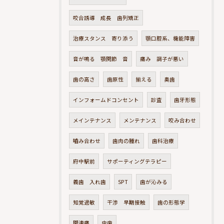
咬合誘導 成長 歯列矯正
治療スタンス 寄り添う
顎口腔系、機能障害
音が鳴る 顎関節 音
痛み 調子が悪い
歯の高さ
歯原性
揃える
奥歯
インフォームドコンセント
診査
歯牙形態
メインテナンス
メンテナンス
咬み合わせ
嚙み合わせ
歯肉の腫れ
歯科治療
府中駅前
サポーティングテラピー
義歯 入れ歯
SPT
歯が沁みる
知覚過敏
干渉 早期接触
歯の形態学
関連痛
虫歯