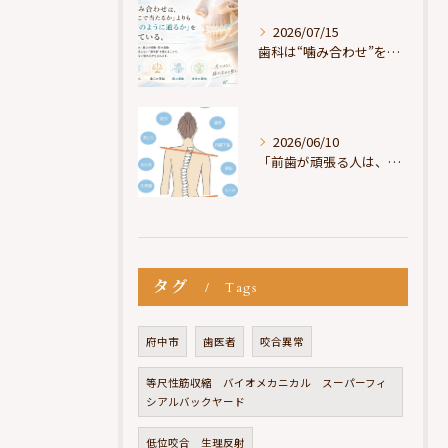
2026/07/15
歯科は“噛み合わせ”を見ているが、身体は“通り道”を見ている
2026/06/10
「前歯が頑張る人は、だいたい疲れている」
タグ
Tags
府中市
歯医者
咬合異常
等尺性筋収縮 バイオメカニカル スーパーフィ
シアルバックヤード
低位咬合 生理反射