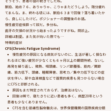
そうそう、患者の話の続きでしたね。
脈拍、始め７６、ありゃりゃ、こりゃまたどうしよう。随分疲れ
てまんな。ま、終わる頃には、脈拍６３まで回復？落ち着いたか
ら、良しにしたけど。ポジショナーの調整後のお話。
慢性疲労症候群って奴だ。多分ね。
歯牙の欠損の状況から始まったようですがね。問診上。
詳細は割愛。また気が向いた際でも…
特徴的症状
CFS(Chronic Fatigue Syndrome)
慢性疲労の原因となる病気がないのに、生活が著しく損なわ
れるほど強い疲労が少なくとも６ヶ月以上の期間持続、ないし
再発を繰り返し、微熱、咽頭痛、リンパ節腫張、筋肉／関節
痛、筋力低下、頭痛、睡眠障害、思考力／集中力低下などの症
状を伴い、尿や血液検査などで器質的疾患も見つからない場合
にCFSと診断される。
原因もまだ特定されておらず、治療法はない。
回復は稀で、寝たきりに近い患者も多く、病歴20年という
患者も少なくありません。
CFSを含む筋痛性脳脊髄炎は、世界保健機関の国際疾病分類