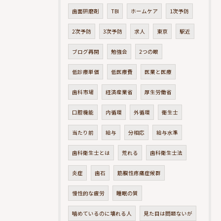
歯面研磨剤
TBI
ホームケア
1次予防
2次予防
3次予防
求人
東京
駅近
ブログ再開
勉強会
2つの眼
低診療単価
低医療費
医業と医療
歯科市場
経済産業省
厚生労働省
口腔機能
内循環
外循環
衛生士
当たり前
給与
分相応
給与水準
歯科衛生士とは
荒れる
歯科衛生士法
炎症
歯石
筋膜性疼痛症候群
慢性的な疲労
睡眠の質
噛めているのに壊れる人
見た目は問題ないが