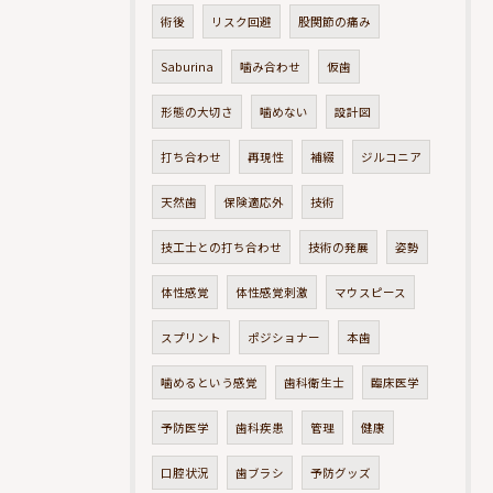
術後
リスク回避
股関節の痛み
Saburina
噛み合わせ
仮歯
形態の大切さ
噛めない
設計図
打ち合わせ
再現性
補綴
ジルコニア
天然歯
保険適応外
技術
技工士との打ち合わせ
技術の発展
姿勢
体性感覚
体性感覚刺激
マウスピース
スプリント
ポジショナー
本歯
噛めるという感覚
歯科衛生士
臨床医学
予防医学
歯科疾患
管理
健康
口腔状況
歯ブラシ
予防グッズ