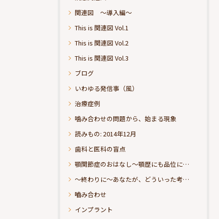
関連図 ～導入編～
This is 関連図 Vol.1
This is 関連図 Vol.2
This is 関連図 Vol.3
ブログ
いわゆる発信事（風）
治療症例
噛み合わせの問題から、始まる現象
読みもの: 2014年12月
歯科と医科の盲点
顎関節症のおはなし～顎歴にも品位にこだわりたい
～終わりに～あなたが、どういった考えの治療をお求めになられるのか？
嚙み合わせ
インプラント