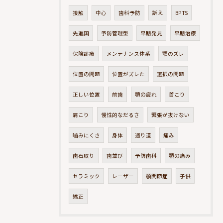
接触
中心
歯科予防
訴え
BPTS
先進国
予防管理型
早期発見
早期治療
保険診療
メンテナンス体系
顎のズレ
位置の問題
位置がズレた
選択の問題
正しい位置
前歯
顎の疲れ
首こり
肩こり
慢性的なだるさ
緊張が抜けない
噛みにくさ
身体
通り道
痛み
歯石取り
歯並び
予防歯科
顎の痛み
セラミック
レーザー
顎関節症
子供
矯正