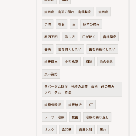
歯周病 歯茎の腫れ 歯根膜炎
歯周病
予防
咬合
舌
身体の痛み
原因不明
治し方
口が乾く
歯根膜炎
審美
歯を白くしたい
歯を綺麗にしたい
歯牙萌出
小児矯正
相談
歯の悩み
良い姿勢
ラバーダム防湿 神経の治療 虫歯 歯の痛み
ラバーダム 防湿
歯槽骨吸収
歯根破折
CT
レーザー治療
抜歯
治療の繰り返し
リスク
違和感
歯周外科
痺れ