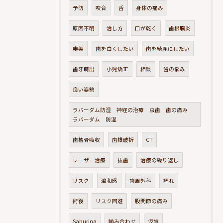
予防
咬合
舌
身体の痛み
原因不明
治し方
口が乾く
歯根膜炎
審美
歯を白くしたい
歯を綺麗にしたい
歯牙萌出
小児矯正
相談
歯の悩み
良い姿勢
ラバーダム防湿 神経の治療 虫歯 歯の痛み
ラバーダム 防湿
歯槽骨吸収
歯根破折
CT
レーザー治療
抜歯
治療の繰り返し
リスク
違和感
歯周外科
痺れ
術後
リスク回避
股関節の痛み
Saburina
噛み合わせ
仮歯