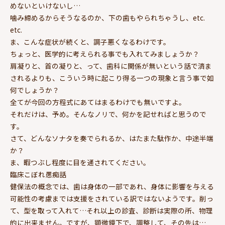
めないといけないし…
噛み締めるからそうなるのか、下の歯もやられちゃうし、etc.
etc.
ま、こんな症状が続くと、調子悪くなるわけです。
ちょっと、医学的に考えられる事でも入れてみましょうか？
肩凝りと、首の凝りと、って、歯科に関係が無いという話で済ま
されるよりも、こういう時に起こり得る一つの現象と言う事で如
何でしょうか？
全てが今回の方程式にあてはまるわけでも無いですよ。
それだけは、予め。そんなノリで、何かを記せればと思うので
す。
さて、どんなソナタを奏でられるか、はたまた駄作か、中途半端
か？
ま、暇つぶし程度に目を通されてください。
臨床こぼれ愚痴話
健保法の概念では、歯は身体の一部であれ、身体に影響を与える
可能性の考慮までは支援をされている訳ではないようです。削っ
て、型を取って入れて…それ以上の診査、診断は実際の所、物理
的に出来ません。ですが、顕微鏡下で、調整して、その先は…