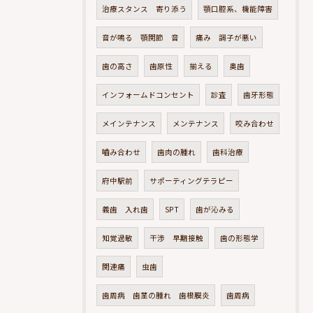
治療スタンス 寄り添う
顎口腔系、機能障害
音が鳴る 顎関節 音
痛み 調子が悪い
歯の高さ
歯原性
揃える
奥歯
インフォームドコンセント
診査
歯牙形態
メインテナンス
メンテナンス
咬み合わせ
嚙み合わせ
歯肉の腫れ
歯科治療
府中駅前
サポーティングテラピー
義歯 入れ歯
SPT
歯が沁みる
知覚過敏
干渉 早期接触
歯の形態学
関連痛
虫歯
歯周病 歯茎の腫れ 歯根膜炎
歯周病