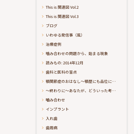
This is 関連図 Vol.2
This is 関連図 Vol.3
ブログ
いわゆる発信事（風）
治療症例
噛み合わせの問題から、始まる現象
読みもの: 2014年12月
歯科と医科の盲点
顎関節症のおはなし～顎歴にも品位にこだわりたい
～終わりに～あなたが、どういった考えの治療をお求めになられるのか？
嚙み合わせ
インプラント
入れ歯
歯周病