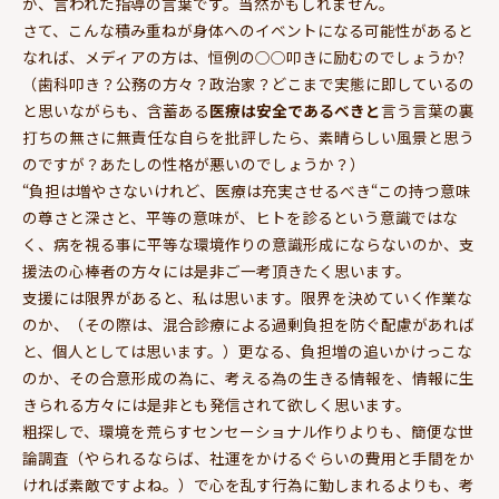
が、言われた指導の言葉です。当然かもしれません。
さて、こんな積み重ねが身体へのイベントになる可能性があると
なれば、メディアの方は、恒例の○○叩きに励むのでしょうか?
（歯科叩き？公務の方々？政治家？どこまで実態に即しているの
と思いながらも、含蓄ある
医療は安全であるべきと
言う言葉の裏
打ちの無さに無責任な自らを批評したら、素晴らしい風景と思う
のですが？あたしの性格が悪いのでしょうか？）
“負担は増やさないけれど、医療は充実させるべき“この持つ意味
の尊さと深さと、平等の意味が、ヒトを診るという意識ではな
く、病を視る事に平等な環境作りの意識形成にならないのか、支
援法の心棒者の方々には是非ご一考頂きたく思います。
支援には限界があると、私は思います。限界を決めていく作業な
のか、（その際は、混合診療による過剰負担を防ぐ配慮があれば
と、個人としては思います。）更なる、負担増の追いかけっこな
のか、その合意形成の為に、考える為の生きる情報を、情報に生
きられる方々には是非とも発信されて欲しく思います。
粗探しで、環境を荒らすセンセーショナル作りよりも、簡便な世
論調査（やられるならば、社運をかけるぐらいの費用と手間をか
ければ素敵ですよね。）で心を乱す行為に勤しまれるよりも、考