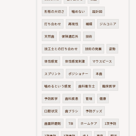
形態の大切さ
噛めない
設計図
打ち合わせ
再現性
補綴
ジルコニア
天然歯
保険適応外
技術
技工士との打ち合わせ
技術の発展
姿勢
体性感覚
体性感覚刺激
マウスピース
スプリント
ポジショナー
本歯
噛めるという感覚
歯科衛生士
臨床医学
予防医学
歯科疾患
管理
健康
口腔状況
歯ブラシ
予防グッズ
歯面研磨剤
TBI
ホームケア
1次予防
2次予防
3次予防
求人
東京
駅近