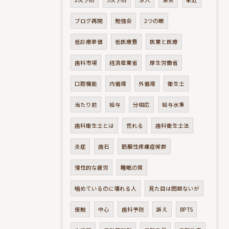
ブログ再開
勉強会
2つの眼
低診療単価
低医療費
医業と医療
歯科市場
経済産業省
厚生労働省
口腔機能
内循環
外循環
衛生士
当たり前
給与
分相応
給与水準
歯科衛生士とは
荒れる
歯科衛生士法
炎症
歯石
筋膜性疼痛症候群
慢性的な疲労
睡眠の質
噛めているのに壊れる人
見た目は問題ないが
接触
中心
歯科予防
訴え
BPTS