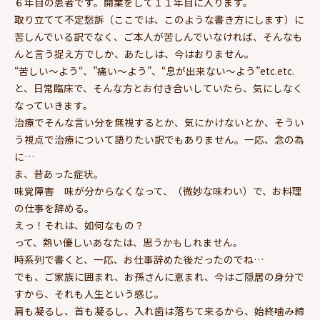
６年目の患者です。開業をして１１年目に入ります。
取り立てて不定愁訴（ここでは、このような書き方にします）に
苦しんでいる訳でなく、ご本人が苦しんでいなければ、そんなも
んと言う捉え方でしか、あたしは、今はおりません。
“苦しい～よう“、”痛い～よう”、“息が出来ない～よう”etc.etc.
と、日常臨床で、そんな方とお付き合いしていたら、気にしなく
なっていきます。
治療でそんな言い分を無視するとか、気にかけないとか、そうい
う視点で治療について語りたい訳でもありません。一応、念の為
に…
ま、昔あった症状。
味覚障害 味が分からなくなって、（微妙な味わい）で、お料理
の仕事を辞める。
えっ！それは、如何なもの？
って、熱い優しいあなたは、思うかもしれません。
時系列で書くと、一応、お仕事辞めた後だったのでね…
でも、ご家族に囲まれ、お孫さんに恵まれ、今はご隠居の身分で
すから、それも人生という感じ。
肩も凝るし、首も凝るし、入れ歯は落ちて来るから、始終噛み締