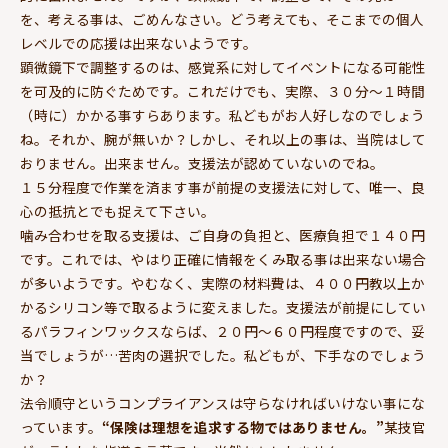
を、考える事は、ごめんなさい。どう考えても、そこまでの個人
レベルでの応援は出来ないようです。
顕微鏡下で調整するのは、感覚系に対してイベントになる可能性
を可及的に防ぐためです。これだけでも、実際、３０分～１時間
（時に）かかる事すらあります。私どもがお人好しなのでしょう
ね。それか、腕が無いか？しかし、それ以上の事は、当院はして
おりません。出来ません。支援法が認めていないのでね。
１５分程度で作業を済ます事が前提の支援法に対して、唯一、良
心の抵抗とでも捉えて下さい。
噛み合わせを取る支援は、ご自身の負担と、医療負担で１４０円
です。これでは、やはり正確に情報をくみ取る事は出来ない場合
が多いようです。やむなく、実際の材料費は、４００円教以上か
かるシリコン等で取るように変えました。支援法が前提にしてい
るパラフィンワックスならば、２０円～６０円程度ですので、妥
当でしょうが…苦肉の選択でした。私どもが、下手なのでしょう
か？
法令順守というコンプライアンスは守らなければいけない事にな
っています。
“保険は理想を追求する物ではありません。”
某技官