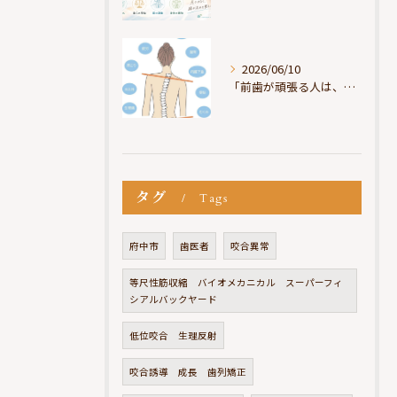
2026/06/10
「前歯が頑張る人は、だいたい疲れている」
タグ
Tags
府中市
歯医者
咬合異常
等尺性筋収縮 バイオメカニカル スーパーフィ
シアルバックヤード
低位咬合 生理反射
咬合誘導 成長 歯列矯正