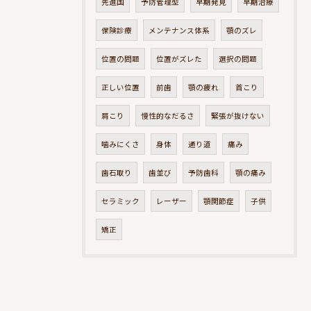
先進国
予防管理型
早期発見
早期治療
保険診療
メンテナンス体系
顎のズレ
位置の問題
位置がズレた
選択の問題
正しい位置
前歯
顎の疲れ
首こり
肩こり
慢性的なだるさ
緊張が抜けない
噛みにくさ
身体
通り道
痛み
歯石取り
歯並び
予防歯科
顎の痛み
セラミック
レーザー
顎関節症
子供
矯正