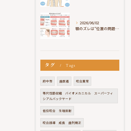
2026/06/02
顎のズレは“位置の問題”ではなく“選択の問題”
タグ
Tags
府中市
歯医者
咬合異常
等尺性筋収縮 バイオメカニカル スーパーフィ
シアルバックヤード
低位咬合 生理反射
咬合誘導 成長 歯列矯正