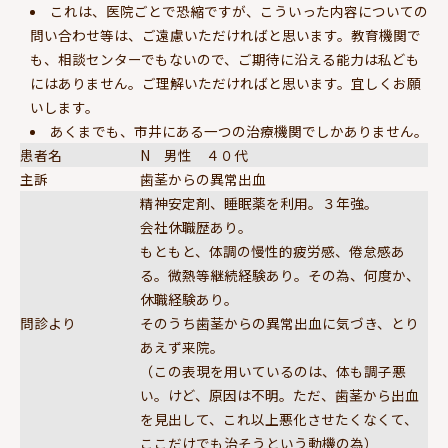
これは、医院ごとで恐縮ですが、こういった内容についての
問い合わせ等は、ご遠慮いただければと思います。教育機関で
も、相談センターでもないので、ご期待に沿える能力は私ども
にはありません。ご理解いただければと思います。宜しくお願
いします。
あくまでも、市井にある一つの治療機関でしかありません。
患者名
N 男性 ４０代
主訴
歯茎からの異常出血
精神安定剤、睡眠薬を利用。３年強。
会社休職歴あり。
もともと、体調の慢性的疲労感、倦怠感あ
る。微熱等継続経験あり。その為、何度か、
休職経験あり。
問診より
そのうち歯茎からの異常出血に気づき、とり
あえず来院。
（この表現を用いているのは、体も調子悪
い。けど、原因は不明。ただ、歯茎から出血
を見出して、これ以上悪化させたくなくて、
ここだけでも治そうという動機の為）