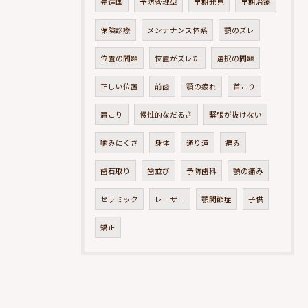
先進国
予防管理型
早期発見
早期治療
保険診療
メンテナンス体系
顎のズレ
位置の問題
位置がズレた
選択の問題
正しい位置
前歯
顎の疲れ
首こり
肩こり
慢性的なだるさ
緊張が抜けない
噛みにくさ
身体
通り道
痛み
歯石取り
歯並び
予防歯科
顎の痛み
セラミック
レーザー
顎関節症
子供
矯正