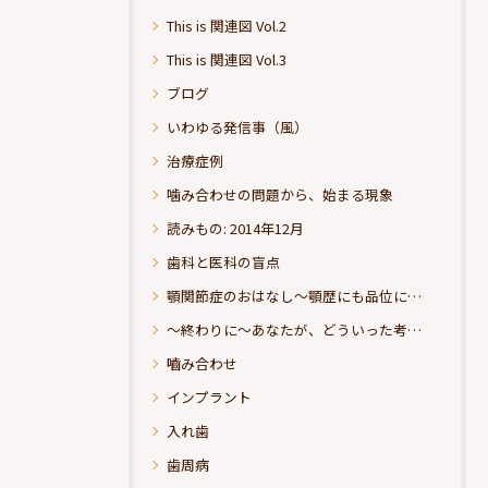
This is 関連図 Vol.2
This is 関連図 Vol.3
ブログ
いわゆる発信事（風）
治療症例
噛み合わせの問題から、始まる現象
読みもの: 2014年12月
歯科と医科の盲点
顎関節症のおはなし～顎歴にも品位にこだわりたい
～終わりに～あなたが、どういった考えの治療をお求めになられるのか？
嚙み合わせ
インプラント
入れ歯
歯周病