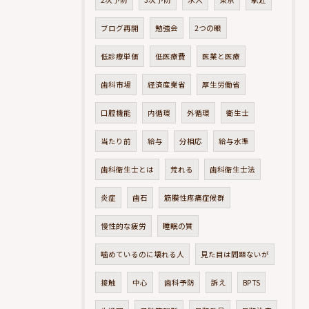
ブログ再開
勉強会
2つの眼
低診療単価
低医療費
医業と医療
歯科市場
経済産業省
厚生労働省
口腔機能
内循環
外循環
衛生士
当たり前
給与
分相応
給与水準
歯科衛生士とは
荒れる
歯科衛生士法
炎症
歯石
筋膜性疼痛症候群
慢性的な疲労
睡眠の質
噛めているのに壊れる人
見た目は問題ないが
接触
中心
歯科予防
訴え
BPTS