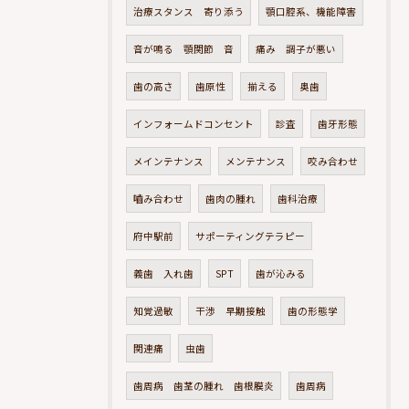
治療スタンス 寄り添う
顎口腔系、機能障害
音が鳴る 顎関節 音
痛み 調子が悪い
歯の高さ
歯原性
揃える
奥歯
インフォームドコンセント
診査
歯牙形態
メインテナンス
メンテナンス
咬み合わせ
嚙み合わせ
歯肉の腫れ
歯科治療
府中駅前
サポーティングテラピー
義歯 入れ歯
SPT
歯が沁みる
知覚過敏
干渉 早期接触
歯の形態学
関連痛
虫歯
歯周病 歯茎の腫れ 歯根膜炎
歯周病