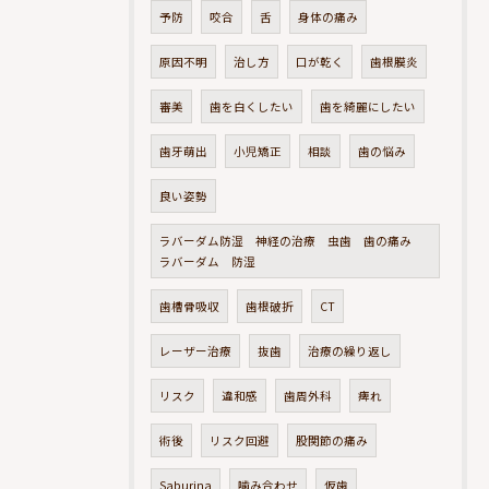
予防
咬合
舌
身体の痛み
原因不明
治し方
口が乾く
歯根膜炎
審美
歯を白くしたい
歯を綺麗にしたい
歯牙萌出
小児矯正
相談
歯の悩み
良い姿勢
ラバーダム防湿 神経の治療 虫歯 歯の痛み
ラバーダム 防湿
歯槽骨吸収
歯根破折
CT
レーザー治療
抜歯
治療の繰り返し
リスク
違和感
歯周外科
痺れ
術後
リスク回避
股関節の痛み
Saburina
噛み合わせ
仮歯