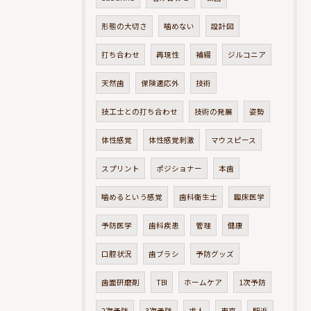
形態の大切さ
噛めない
設計図
打ち合わせ
再現性
補綴
ジルコニア
天然歯
保険適応外
技術
技工士との打ち合わせ
技術の発展
姿勢
体性感覚
体性感覚刺激
マウスピース
スプリント
ポジショナー
本歯
噛めるという感覚
歯科衛生士
臨床医学
予防医学
歯科疾患
管理
健康
口腔状況
歯ブラシ
予防グッズ
歯面研磨剤
TBI
ホームケア
1次予防
2次予防
3次予防
求人
東京
駅近