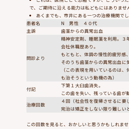
で、ご期待に沿える能力は私どもにはありませ
あくまでも、市井にある一つの治療機関で
患者名
N 男性 ４０代
主訴
歯茎からの異常出血
精神安定剤、睡眠薬を利用。３
会社休職歴あり。
もともと、体調の慢性的疲労感
問診より
そのうち歯茎からの異常出血に
（この表現を用いているのは、
も治そうという動機の為）
下第１大臼歯消失。
付記
この歯を失い、残っている歯が
４回（社会性を復帰させるに要
治療回数
完治は矯正をしない限り難しい
この回数を見ると、おかしいと思うかもしれませ