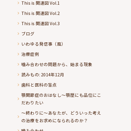
This is 関連図 Vol.1
This is 関連図 Vol.2
This is 関連図 Vol.3
ブログ
いわゆる発信事（風）
治療症例
噛み合わせの問題から、始まる現象
読みもの: 2014年12月
歯科と医科の盲点
顎関節症のおはなし～顎歴にも品位にこ
だわりたい
～終わりに～あなたが、どういった考え
の治療をお求めになられるのか？
嚙み合わせ