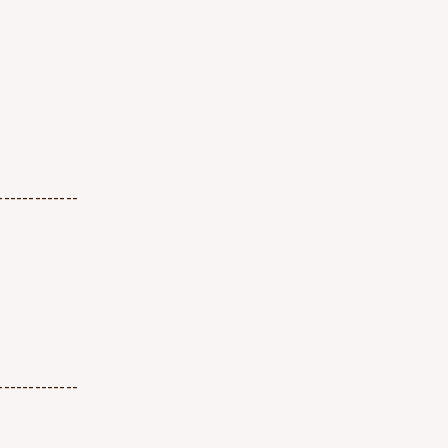
-------------
-------------