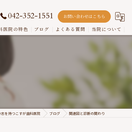
042-352-1551
お問い合わせはこちら
科医院の特色
ブログ
よくある質問
当院について
嚙み合わせ
インプラント
入れ歯
歯周病
虫歯
い志を持つこすが歯科医院
ブログ
関連図と診断の関わり