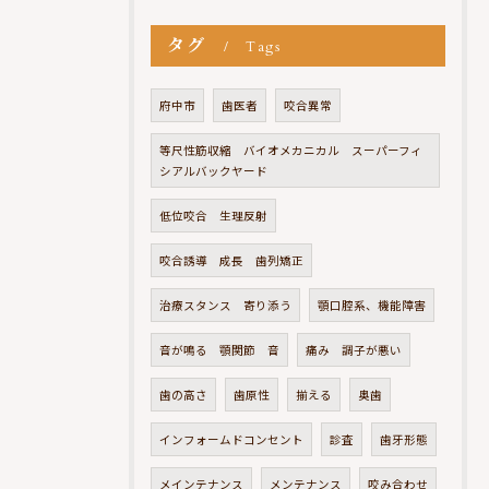
タグ
Tags
府中市
歯医者
咬合異常
等尺性筋収縮 バイオメカニカル スーパーフィ
シアルバックヤード
低位咬合 生理反射
咬合誘導 成長 歯列矯正
治療スタンス 寄り添う
顎口腔系、機能障害
音が鳴る 顎関節 音
痛み 調子が悪い
歯の高さ
歯原性
揃える
奥歯
インフォームドコンセント
診査
歯牙形態
メインテナンス
メンテナンス
咬み合わせ