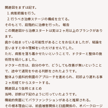
関連図をまずは記す。
病態把握を行う。
行うべき治療ステージの構成を立てる。
そのもとで、段階的に治療を行った。 報告
この関連図から治療スタートは実は２ヶ月以上のブランクがあり
ます。
歯から始まっている可能性があることをお伝えましたが、結論を
言いますと中々理解をいただけませんでした。
ただ、病態を落ち着かせたいということで、ドクターと整体の施
術院を紹介しました。
ドクターの方は、自分の中で、どうしても改善が無いということ
で、途中で通院をやめる判断をされたようです。
整体より歯科的側面のアプローチを進められ、初診より遅れる事
２ヶ月経てからスタートする。
関連図より抜粋とまとめ
当時、診断は下記のように行っていたようです。
機能的側面にてパラファンクションがあると推察される。
その根本理由には、前歯被害関係と臼歯関係の、オバークロージ