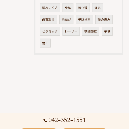
噛みにくさ
身体
通り道
痛み
歯石取り
歯並び
予防歯科
顎の痛み
セラミック
レーザー
顎関節症
子供
矯正
042-352-1551