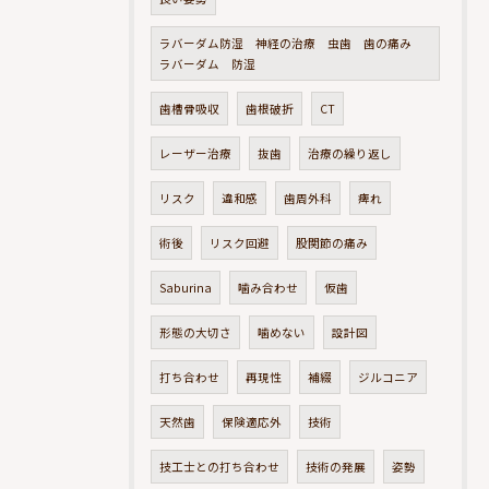
ラバーダム防湿 神経の治療 虫歯 歯の痛み
ラバーダム 防湿
歯槽骨吸収
歯根破折
CT
レーザー治療
抜歯
治療の繰り返し
リスク
違和感
歯周外科
痺れ
術後
リスク回避
股関節の痛み
Saburina
噛み合わせ
仮歯
形態の大切さ
噛めない
設計図
打ち合わせ
再現性
補綴
ジルコニア
天然歯
保険適応外
技術
技工士との打ち合わせ
技術の発展
姿勢