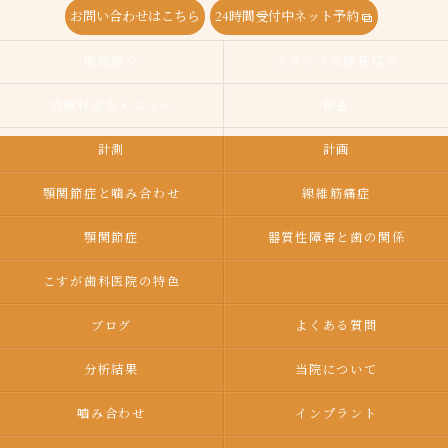
お問い合わせはこちら
24時間受付中ネット予約
医院紹介
スタッフ＆院長紹介
治療料金＆メニュー
検査
計測
計画
顎関節症と噛み合わせ
線維筋痛症
顎関節症
器質性障害と歯の関係
こすが歯科医院の特色
ブログ
よくある質問
分析結果
当院について
嚙み合わせ
インプラント