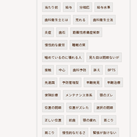
当たり前
給与
分相応
給与水準
歯科衛生士とは
荒れる
歯科衛生士法
炎症
歯石
筋膜性疼痛症候群
慢性的な疲労
睡眠の質
噛めているのに壊れる人
見た目は問題ないが
接触
中心
歯科予防
訴え
BPTS
先進国
予防管理型
早期発見
早期治療
保険診療
メンテナンス体系
顎のズレ
位置の問題
位置がズレた
選択の問題
正しい位置
前歯
顎の疲れ
首こり
肩こり
慢性的なだるさ
緊張が抜けない