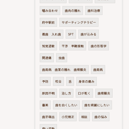
嚙み合わせ
歯肉の腫れ
歯科治療
府中駅前
サポーティングテラピー
義歯 入れ歯
SPT
歯が沁みる
知覚過敏
干渉 早期接触
歯の形態学
関連痛
虫歯
歯周病 歯茎の腫れ 歯根膜炎
歯周病
予防
咬合
舌
身体の痛み
原因不明
治し方
口が乾く
歯根膜炎
審美
歯を白くしたい
歯を綺麗にしたい
歯牙萌出
小児矯正
相談
歯の悩み
良い姿勢