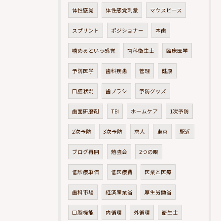
体性感覚
体性感覚刺激
マウスピース
スプリント
ポジショナー
本歯
噛めるという感覚
歯科衛生士
臨床医学
予防医学
歯科疾患
管理
健康
口腔状況
歯ブラシ
予防グッズ
歯面研磨剤
TBI
ホームケア
1次予防
2次予防
3次予防
求人
東京
駅近
ブログ再開
勉強会
2つの眼
低診療単価
低医療費
医業と医療
歯科市場
経済産業省
厚生労働省
口腔機能
内循環
外循環
衛生士