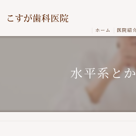
ホーム
医院紹
水平系と