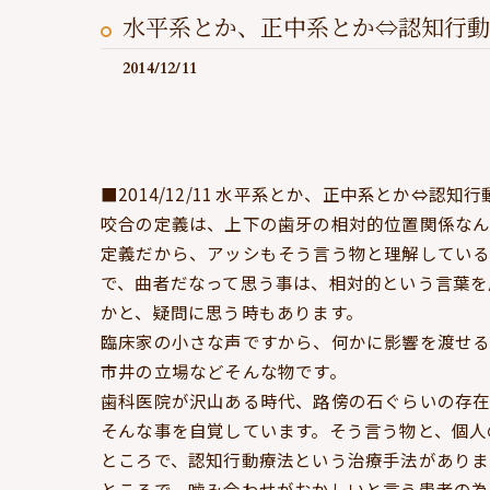
水平系とか、正中系とか⇔認知行動
2014/12/11
■2014/12/11 水平系とか、正中系とか⇔認知
咬合の定義は、上下の歯牙の相対的位置関係なん
定義だから、アッシもそう言う物と理解してい
で、曲者だなって思う事は、相対的という言葉を
かと、疑問に思う時もあります。
臨床家の小さな声ですから、何かに影響を渡せ
市井の立場などそんな物です。
歯科医院が沢山ある時代、路傍の石ぐらいの存
そんな事を自覚しています。そう言う物と、個人
ところで、認知行動療法という治療手法がありま
ところで、噛み合わせがおかしいと言う患者の為