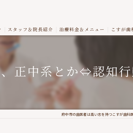
介
スタッフ＆院長紹介
治療料金＆メニュー
こすが歯
か、正中系とか⇔認知行
府中市の歯医者は高い志を持つこすが歯科