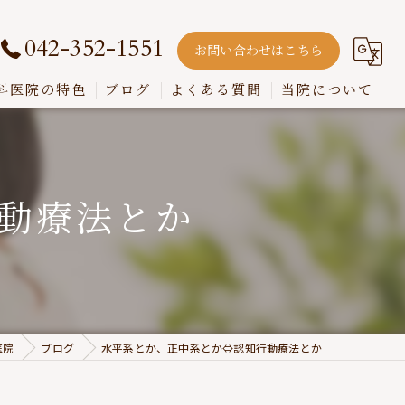
042-352-1551
お問い合わせはこちら
科医院の特色
ブログ
よくある質問
当院について
嚙み合わせ
インプラント
動療法とか
入れ歯
歯周病
虫歯
医院
ブログ
水平系とか、正中系とか⇔認知行動療法とか