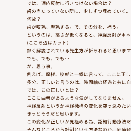
では、適応反射に行きつけない場合は？
歯の当たっていない所に、少しずつ埋めていく。
何故？
歯が咬耗、摩耗する。で、その分を、補う。
というのは、高さが低くなると、神経反射が＊＊
(ここら辺はカット）
熱く解説されている先生方が折られると思います
でも、でも、でも…
が、思う事。
例えば、摩耗、咬耗と一概に言って、ここに正し
多分、正しいと言うのは、時間軸の経過と共に自
では、この正しいとは？
ここに曲者があるような気がしてなりません。
神経反射というか神経機構の変化を突っ込みたい
きっとそうだと思います。
この変化が正しいか見極める為、認知行動療法
そんなところから計測という方法なのか、価値