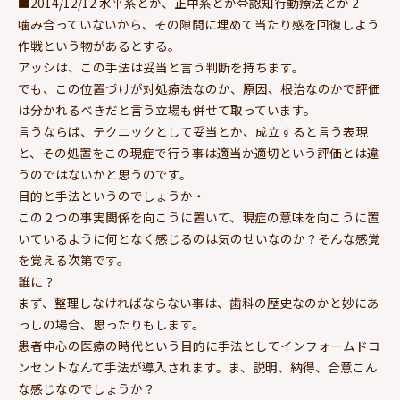
■2014/12/12 水平系とか、正中系とか⇔認知行動療法とか 2
噛み合っていないから、その隙間に埋めて当たり感を回復しよう
作戦という物があるとする。
アッシは、この手法は妥当と言う判断を持ちます。
でも、この位置づけが対処療法なのか、原因、根治なのかで評価
は分かれるべきだと言う立場も併せて取っています。
言うならば、テクニックとして妥当とか、成立すると言う表現
と、その処置をこの現症で行う事は適当か適切という評価とは違
うのではないかと思うのです。
目的と手法というのでしょうか・
この２つの事実関係を向こうに置いて、現症の意味を向こうに置
いているように何となく感じるのは気のせいなのか？そんな感覚
を覚える次第です。
誰に？
まず、整理しなければならない事は、歯科の歴史なのかと妙にあ
っしの場合、思ったりもします。
患者中心の医療の時代という目的に手法としてインフォームドコ
ンセントなんて手法が導入されます。ま、説明、納得、合意こん
な感じなのでしょうか？