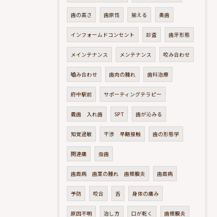
歯の高さ
歯原性
揃える
奥歯
インフォームドコンセント
診査
歯牙形態
メインテナンス
メンテナンス
咬み合わせ
嚙み合わせ
歯肉の腫れ
歯科治療
府中駅前
サポーティングテラピー
義歯 入れ歯
SPT
歯が沁みる
知覚過敏
干渉 早期接触
歯の形態学
関連痛
虫歯
歯周病 歯茎の腫れ 歯根膜炎
歯周病
予防
咬合
舌
身体の痛み
原因不明
治し方
口が乾く
歯根膜炎