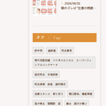
2026/06/02
顎のズレは“位置の問題”ではなく“選択の問題”
タグ
Tags
府中市
歯医者
咬合異常
等尺性筋収縮 バイオメカニカル スーパーフィ
シアルバックヤード
低位咬合 生理反射
咬合誘導 成長 歯列矯正
治療スタンス 寄り添う
顎口腔系、機能障害
音が鳴る 顎関節 音
痛み 調子が悪い