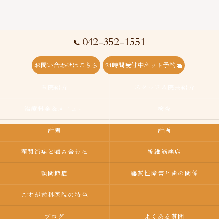
042-352-1551
お問い合わせはこちら
24時間受付中ネット予約
医院紹介
スタッフ＆院長紹介
治療料金＆メニュー
検査
計測
計画
顎関節症と噛み合わせ
線維筋痛症
顎関節症
器質性障害と歯の関係
こすが歯科医院の特色
ブログ
よくある質問