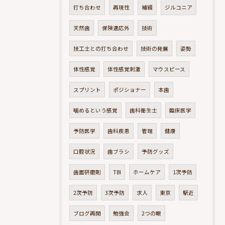
打ち合わせ
再現性
補綴
ジルコニア
天然歯
保険適応外
技術
技工士との打ち合わせ
技術の発展
姿勢
体性感覚
体性感覚刺激
マウスピース
スプリント
ポジショナー
本歯
噛めるという感覚
歯科衛生士
臨床医学
予防医学
歯科疾患
管理
健康
口腔状況
歯ブラシ
予防グッズ
歯面研磨剤
TBI
ホームケア
1次予防
2次予防
3次予防
求人
東京
駅近
ブログ再開
勉強会
2つの眼