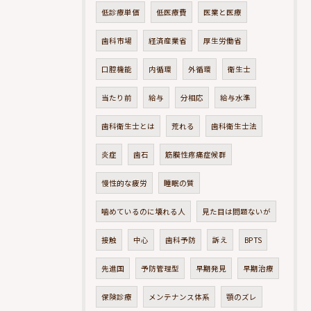
低診療単価
低医療費
医業と医療
歯科市場
経済産業省
厚生労働省
口腔機能
内循環
外循環
衛生士
当たり前
給与
分相応
給与水準
歯科衛生士とは
荒れる
歯科衛生士法
炎症
歯石
筋膜性疼痛症候群
慢性的な疲労
睡眠の質
噛めているのに壊れる人
見た目は問題ないが
接触
中心
歯科予防
訴え
BPTS
先進国
予防管理型
早期発見
早期治療
保険診療
メンテナンス体系
顎のズレ