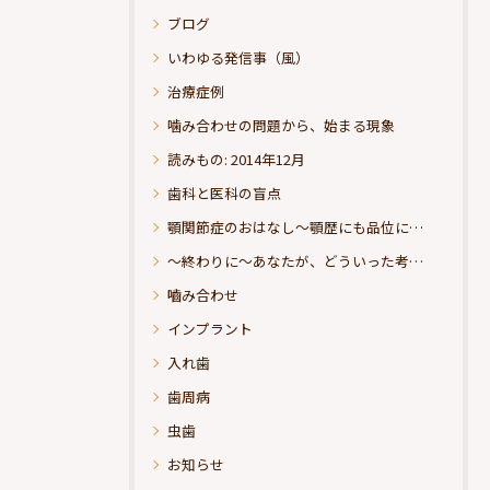
ブログ
いわゆる発信事（風）
治療症例
噛み合わせの問題から、始まる現象
読みもの: 2014年12月
歯科と医科の盲点
顎関節症のおはなし～顎歴にも品位にこだわりたい
～終わりに～あなたが、どういった考えの治療をお求めになられるのか？
嚙み合わせ
インプラント
入れ歯
歯周病
虫歯
お知らせ