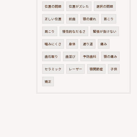
位置の問題
位置がズレた
選択の問題
正しい位置
前歯
顎の疲れ
首こり
肩こり
慢性的なだるさ
緊張が抜けない
噛みにくさ
身体
通り道
痛み
歯石取り
歯並び
予防歯科
顎の痛み
セラミック
レーザー
顎関節症
子供
矯正