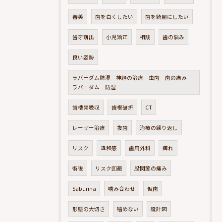
審美
歯を白くしたい
歯を綺麗にしたい
歯牙萌出
小児矯正
相談
歯の悩み
良い姿勢
ラバーダム防湿 神経の治療 虫歯 歯の痛み
ラバーダム 防湿
歯槽骨吸収
歯根破折
CT
レーザー治療
抜歯
治療の繰り返し
リスク
違和感
歯周外科
痺れ
術後
リスク回避
股関節の痛み
Saburina
噛み合わせ
仮歯
形態の大切さ
噛めない
設計図