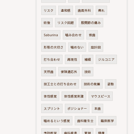
リスク
違和感
歯周外科
痺れ
術後
リスク回避
股関節の痛み
Saburina
噛み合わせ
仮歯
形態の大切さ
噛めない
設計図
打ち合わせ
再現性
補綴
ジルコニア
天然歯
保険適応外
技術
技工士との打ち合わせ
技術の発展
姿勢
体性感覚
体性感覚刺激
マウスピース
スプリント
ポジショナー
本歯
噛めるという感覚
歯科衛生士
臨床医学
予防医学
歯科疾患
管理
健康