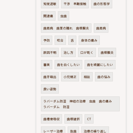
知覚過敏
干渉 早期接触
歯の形態学
関連痛
虫歯
歯周病 歯茎の腫れ 歯根膜炎
歯周病
予防
咬合
舌
身体の痛み
原因不明
治し方
口が乾く
歯根膜炎
審美
歯を白くしたい
歯を綺麗にしたい
歯牙萌出
小児矯正
相談
歯の悩み
良い姿勢
ラバーダム防湿 神経の治療 虫歯 歯の痛み
ラバーダム 防湿
歯槽骨吸収
歯根破折
CT
レーザー治療
抜歯
治療の繰り返し