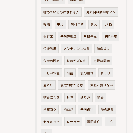
噛めているのに壊れる人
見た目は問題ないが
接触
中心
歯科予防
訴え
BPTS
先進国
予防管理型
早期発見
早期治療
保険診療
メンテナンス体系
顎のズレ
位置の問題
位置がズレた
選択の問題
正しい位置
前歯
顎の疲れ
首こり
肩こり
慢性的なだるさ
緊張が抜けない
噛みにくさ
身体
通り道
痛み
歯石取り
歯並び
予防歯科
顎の痛み
セラミック
レーザー
顎関節症
子供