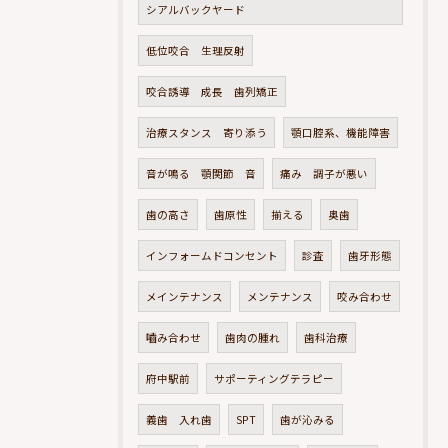
シアルバックヤード
低位咬合 生理反射
咬合誘導 成長 歯列矯正
治療スタンス 寄り添う
顎口腔系、機能障害
音が鳴る 顎関節 音
痛み 調子が悪い
歯の高さ
歯原性
揃える
奥歯
インフォームドコンセント
診査
歯牙形態
メインテナンス
メンテナンス
咬み合わせ
嚙み合わせ
歯肉の腫れ
歯科治療
府中駅前
サポーティングテラピー
義歯 入れ歯
SPT
歯が沁みる