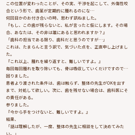
この位置が変わったことが、その実、干渉を起こして、外傷性咬
合という形で、歯茎が定期的に腫れるのにな…
何回目かのお付き合いの時、思わず訊ねました。
『もし、この歯が残らないと、私が言ったと仮にします。その場
合、あなたは、その非は誰にあると思われますか？』
「歯科の担当である限り、歯科だと思うのですが…」
これは、たまらんと言う訳で、気づいた点を、正直申し上げまし
た。
『これ以上、腫れを繰り返すと、難しいですよ。』
毎回毎回腫れを取り除いても、骨は吸収していくだけですので…
困りました。
患者より渡された条件は、歯は触らず、整体の先生がOKを出す
まで、対処して欲しい。次に、歯を残せない場合は、歯科医にそ
の責任がある。
参りました。
『今から手をつけないと、難しいですよ。』
結果、
「話は理解したが、一度、整体の先生に相談をして決めてみた
い。」