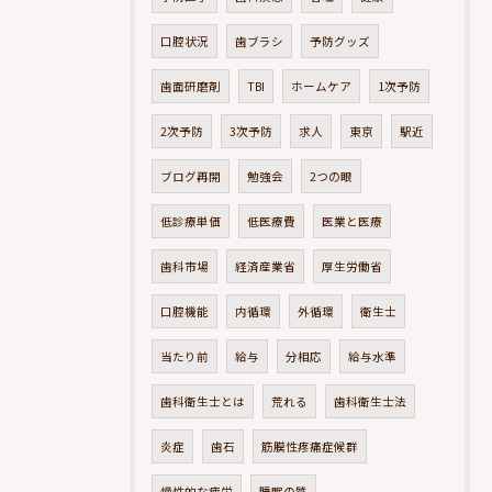
口腔状況
歯ブラシ
予防グッズ
歯面研磨剤
TBI
ホームケア
1次予防
2次予防
3次予防
求人
東京
駅近
ブログ再開
勉強会
2つの眼
低診療単価
低医療費
医業と医療
歯科市場
経済産業省
厚生労働省
口腔機能
内循環
外循環
衛生士
当たり前
給与
分相応
給与水準
歯科衛生士とは
荒れる
歯科衛生士法
炎症
歯石
筋膜性疼痛症候群
慢性的な疲労
睡眠の質