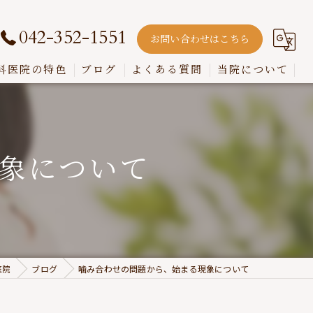
042-352-1551
お問い合わせはこちら
科医院の特色
ブログ
よくある質問
当院について
嚙み合わせ
インプラント
象について
入れ歯
歯周病
虫歯
医院
ブログ
噛み合わせの問題から、始まる現象について