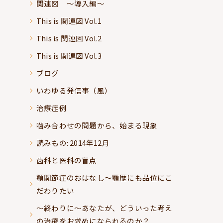
関連図 ～導入編～
This is 関連図 Vol.1
This is 関連図 Vol.2
This is 関連図 Vol.3
ブログ
いわゆる発信事（風）
治療症例
噛み合わせの問題から、始まる現象
読みもの: 2014年12月
歯科と医科の盲点
顎関節症のおはなし～顎歴にも品位にこ
だわりたい
～終わりに～あなたが、どういった考え
の治療をお求めになられるのか？