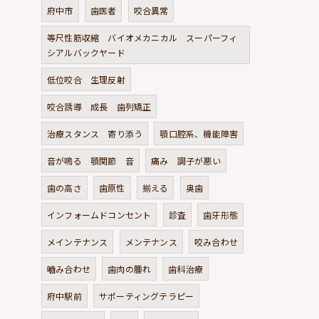
府中市
歯医者
咬合異常
等尺性筋収縮 バイオメカニカル スーパーフィ
シアルバックヤード
低位咬合 生理反射
咬合誘導 成長 歯列矯正
治療スタンス 寄り添う
顎口腔系、機能障害
音が鳴る 顎関節 音
痛み 調子が悪い
歯の高さ
歯原性
揃える
奥歯
インフォームドコンセント
診査
歯牙形態
メインテナンス
メンテナンス
咬み合わせ
嚙み合わせ
歯肉の腫れ
歯科治療
府中駅前
サポーティングテラピー