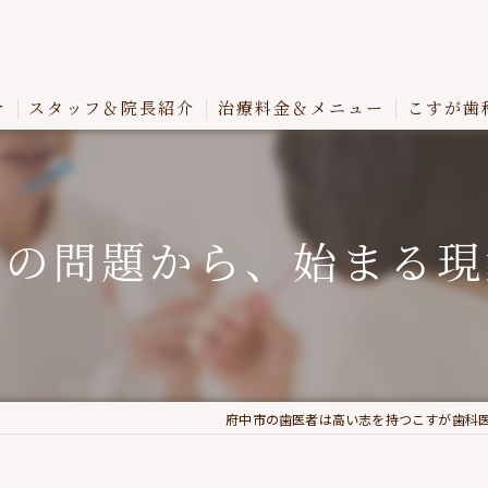
介
スタッフ＆院長紹介
治療料金＆メニュー
こすが歯
せの問題から、始まる現
府中市の歯医者は高い志を持つこすが歯科