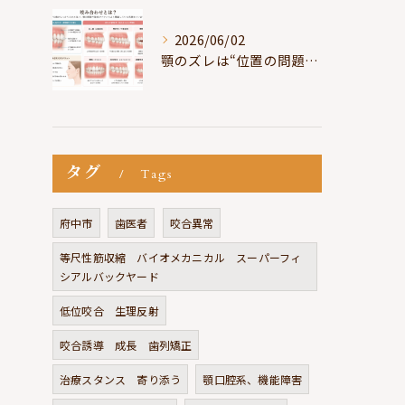
2026/06/02
顎のズレは“位置の問題”ではなく“選択の問題”
タグ
Tags
府中市
歯医者
咬合異常
等尺性筋収縮 バイオメカニカル スーパーフィ
シアルバックヤード
低位咬合 生理反射
咬合誘導 成長 歯列矯正
治療スタンス 寄り添う
顎口腔系、機能障害