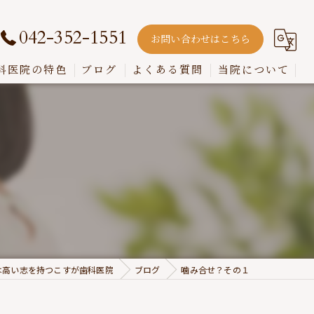
042-352-1551
お問い合わせはこちら
科医院の特色
ブログ
よくある質問
当院について
嚙み合わせ
インプラント
入れ歯
歯周病
虫歯
は高い志を持つこすが歯科医院
ブログ
噛み合せ？その１