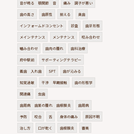
音が鳴る 顎関節 音
痛み 調子が悪い
歯の高さ
歯原性
揃える
奥歯
インフォームドコンセント
診査
歯牙形態
メインテナンス
メンテナンス
咬み合わせ
嚙み合わせ
歯肉の腫れ
歯科治療
府中駅前
サポーティングテラピー
義歯 入れ歯
SPT
歯が沁みる
知覚過敏
干渉 早期接触
歯の形態学
関連痛
虫歯
歯周病 歯茎の腫れ 歯根膜炎
歯周病
予防
咬合
舌
身体の痛み
原因不明
治し方
口が乾く
歯根膜炎
審美