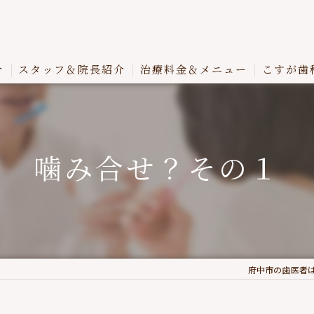
介
スタッフ＆院長紹介
治療料金＆メニュー
こすが歯
噛み合せ？その１
府中市の歯医者