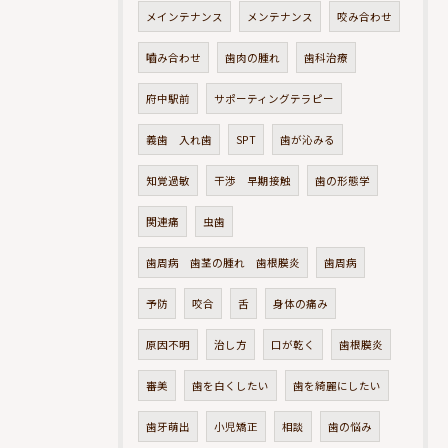
メインテナンス
メンテナンス
咬み合わせ
嚙み合わせ
歯肉の腫れ
歯科治療
府中駅前
サポーティングテラピー
義歯 入れ歯
SPT
歯が沁みる
知覚過敏
干渉 早期接触
歯の形態学
関連痛
虫歯
歯周病 歯茎の腫れ 歯根膜炎
歯周病
予防
咬合
舌
身体の痛み
原因不明
治し方
口が乾く
歯根膜炎
審美
歯を白くしたい
歯を綺麗にしたい
歯牙萌出
小児矯正
相談
歯の悩み