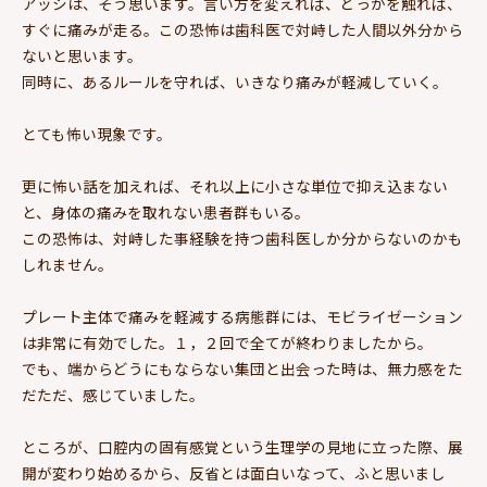
アッシは、そう思います。言い方を変えれば、どっかを触れば、
すぐに痛みが走る。この恐怖は歯科医で対峙した人間以外分から
ないと思います。
同時に、あるルールを守れば、いきなり痛みが軽減していく。
とても怖い現象です。
更に怖い話を加えれば、それ以上に小さな単位で抑え込まない
と、身体の痛みを取れない患者群もいる。
この恐怖は、対峙した事経験を持つ歯科医しか分からないのかも
しれません。
プレート主体で痛みを軽減する病態群には、モビライゼーション
は非常に有効でした。１，２回で全てが終わりましたから。
でも、端からどうにもならない集団と出会った時は、無力感をた
だただ、感じていました。
ところが、口腔内の固有感覚という生理学の見地に立った際、展
開が変わり始めるから、反省とは面白いなって、ふと思いまし