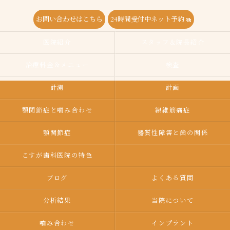
お問い合わせはこちら
24時間受付中ネット予約
医院紹介
スタッフ＆院長紹介
治療料金＆メニュー
検査
計測
計画
顎関節症と噛み合わせ
線維筋痛症
顎関節症
器質性障害と歯の関係
こすが歯科医院の特色
ブログ
よくある質問
分析結果
当院について
嚙み合わせ
インプラント