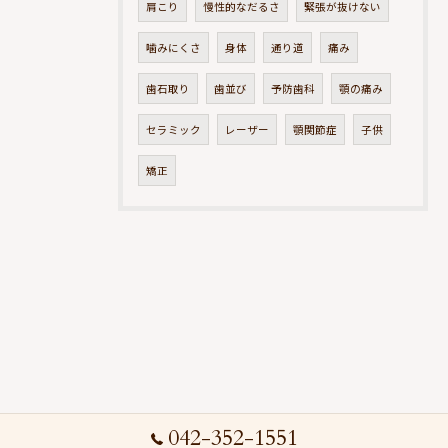
肩こり
慢性的なだるさ
緊張が抜けない
噛みにくさ
身体
通り道
痛み
歯石取り
歯並び
予防歯科
顎の痛み
セラミック
レーザー
顎関節症
子供
矯正
042-352-1551