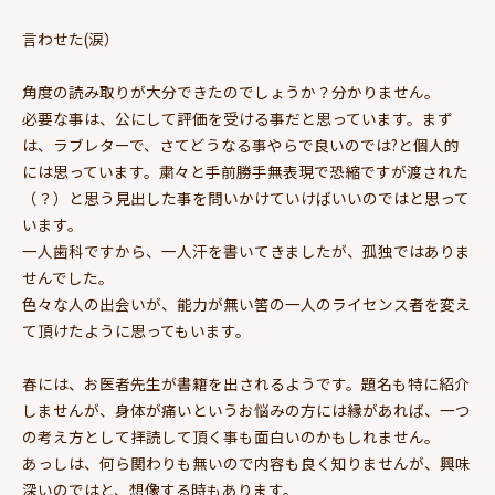
言わせた(涙）
角度の読み取りが大分できたのでしょうか？分かりません。
必要な事は、公にして評価を受ける事だと思っています。まず
は、ラブレターで、さてどうなる事やらで良いのでは?と個人的
には思っています。粛々と手前勝手無表現で恐縮ですが渡された
（？）と思う見出した事を問いかけていけばいいのではと思って
います。
一人歯科ですから、一人汗を書いてきましたが、孤独ではありま
せんでした。
色々な人の出会いが、能力が無い筈の一人のライセンス者を変え
て頂けたように思ってもいます。
春には、お医者先生が書籍を出されるようです。題名も特に紹介
しませんが、身体が痛いというお悩みの方には縁があれば、一つ
の考え方として拝読して頂く事も面白いのかもしれません。
あっしは、何ら関わりも無いので内容も良く知りませんが、興味
深いのではと、想像する時もあります。