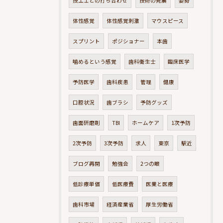
技工士との打ち合わせ
技術の発展
姿勢
体性感覚
体性感覚刺激
マウスピース
スプリント
ポジショナー
本歯
噛めるという感覚
歯科衛生士
臨床医学
予防医学
歯科疾患
管理
健康
口腔状況
歯ブラシ
予防グッズ
歯面研磨剤
TBI
ホームケア
1次予防
2次予防
3次予防
求人
東京
駅近
ブログ再開
勉強会
2つの眼
低診療単価
低医療費
医業と医療
歯科市場
経済産業省
厚生労働省