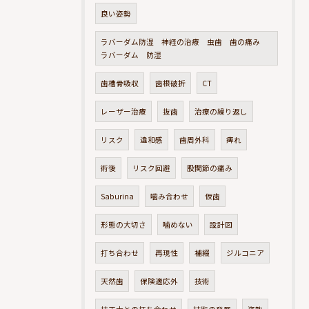
良い姿勢
ラバーダム防湿 神経の治療 虫歯 歯の痛み
ラバーダム 防湿
歯槽骨吸収
歯根破折
CT
レーザー治療
抜歯
治療の繰り返し
リスク
違和感
歯周外科
痺れ
術後
リスク回避
股関節の痛み
Saburina
噛み合わせ
仮歯
形態の大切さ
噛めない
設計図
打ち合わせ
再現性
補綴
ジルコニア
天然歯
保険適応外
技術