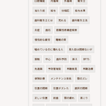
口腔機能
内循環
外循環
衛生士
当たり前
給与
分相応
給与水準
歯科衛生士とは
荒れる
歯科衛生士法
炎症
歯石
筋膜性疼痛症候群
慢性的な疲労
睡眠の質
噛めているのに壊れる人
見た目は問題ないが
接触
中心
歯科予防
訴え
BPTS
先進国
予防管理型
早期発見
早期治療
保険診療
メンテナンス体系
顎のズレ
位置の問題
位置がズレた
選択の問題
正しい位置
前歯
顎の疲れ
首こり