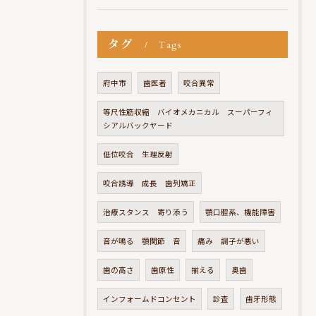
タグ
Tags
府中市
歯医者
咬合異常
等尺性筋収縮 バイオメカニカル スーパーフィ
シアルバックヤード
低位咬合 生理反射
咬合誘導 成長 歯列矯正
治療スタンス 寄り添う
顎口腔系、機能障害
音が鳴る 顎関節 音
痛み 調子が悪い
歯の高さ
歯原性
揃える
奥歯
インフォームドコンセント
診査
歯牙形態