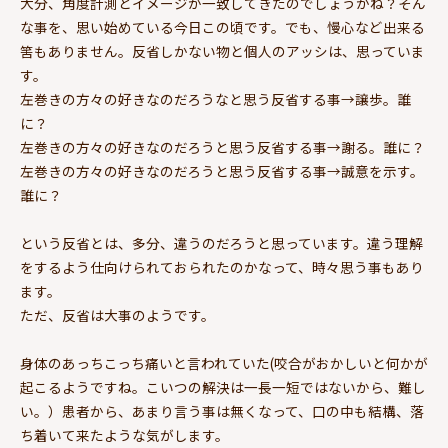
大分、角度計測とイメージが一致してきたのでしょうかね？そん
な事を、思い始めている今日この頃です。でも、慢心など出来る
筈もありません。反省しかない物と個人のアッシは、思っていま
す。
左巻きの方々の好きなのだろうなと思う反省する事→譲歩。誰
に？
左巻きの方々の好きなのだろうと思う反省する事→謝る。誰に？
左巻きの方々の好きなのだろうと思う反省する事→誠意を示す。
誰に？
という反省とは、多分、違うのだろうと思っています。違う理解
をするよう仕向けられておられたのかなって、時々思う事もあり
ます。
ただ、反省は大事のようです。
身体のあっちこっち痛いと言われていた(咬合がおかしいと何かが
起こるようですね。こいつの解決は一長一短ではないから、難し
い。）患者から、あまり言う事は無くなって、口の中も結構、落
ち着いて来たような気がします。