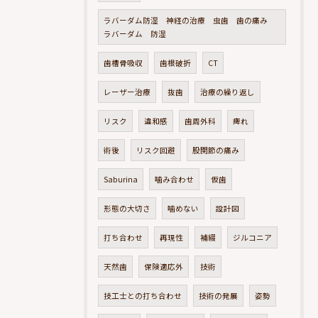
ラバーダム防湿 神経の治療 虫歯 歯の痛み
ラバーダム 防湿
歯槽骨吸収
歯根破折
CT
レーザー治療
抜歯
治療の繰り返し
リスク
違和感
歯周外科
痺れ
術後
リスク回避
股関節の痛み
Saburina
噛み合わせ
仮歯
形態の大切さ
噛めない
設計図
打ち合わせ
再現性
補綴
ジルコニア
天然歯
保険適応外
技術
技工士との打ち合わせ
技術の発展
姿勢