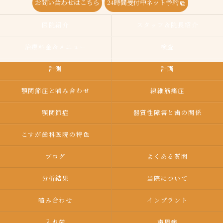
お問い合わせはこちら
24時間受付中ネット予約
医院紹介
スタッフ＆院長紹介
治療料金＆メニュー
検査
計測
計画
顎関節症と噛み合わせ
線維筋痛症
顎関節症
器質性障害と歯の関係
こすが歯科医院の特色
ブログ
よくある質問
分析結果
当院について
嚙み合わせ
インプラント
入れ歯
歯周病