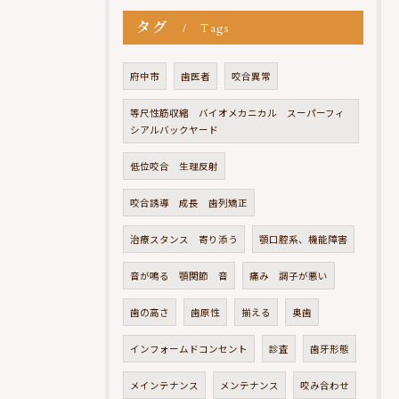
タグ
Tags
府中市
歯医者
咬合異常
等尺性筋収縮 バイオメカニカル スーパーフィ
シアルバックヤード
低位咬合 生理反射
咬合誘導 成長 歯列矯正
治療スタンス 寄り添う
顎口腔系、機能障害
音が鳴る 顎関節 音
痛み 調子が悪い
歯の高さ
歯原性
揃える
奥歯
インフォームドコンセント
診査
歯牙形態
メインテナンス
メンテナンス
咬み合わせ