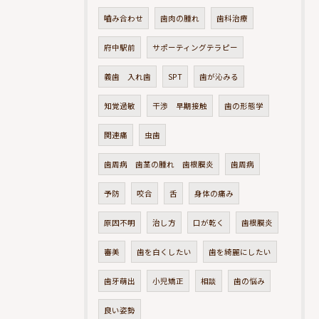
嚙み合わせ
歯肉の腫れ
歯科治療
府中駅前
サポーティングテラピー
義歯 入れ歯
SPT
歯が沁みる
知覚過敏
干渉 早期接触
歯の形態学
関連痛
虫歯
歯周病 歯茎の腫れ 歯根膜炎
歯周病
予防
咬合
舌
身体の痛み
原因不明
治し方
口が乾く
歯根膜炎
審美
歯を白くしたい
歯を綺麗にしたい
歯牙萌出
小児矯正
相談
歯の悩み
良い姿勢