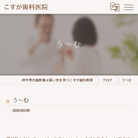
う～む
府中市の歯医者は高い志を持つこすが歯科医院
ブログ
う～む
う～む
2015/03/09