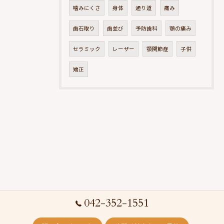
噛みにくさ
身体
通り道
痛み
歯石取り
歯並び
予防歯科
顎の痛み
セラミック
レーザー
顎関節症
子供
矯正
042-352-1551