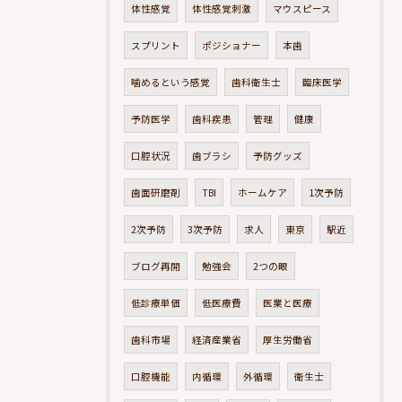
体性感覚
体性感覚刺激
マウスピース
スプリント
ポジショナー
本歯
噛めるという感覚
歯科衛生士
臨床医学
予防医学
歯科疾患
管理
健康
口腔状況
歯ブラシ
予防グッズ
歯面研磨剤
TBI
ホームケア
1次予防
2次予防
3次予防
求人
東京
駅近
ブログ再開
勉強会
2つの眼
低診療単価
低医療費
医業と医療
歯科市場
経済産業省
厚生労働省
口腔機能
内循環
外循環
衛生士