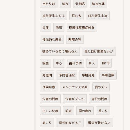
当たり前
給与
分相応
給与水準
歯科衛生士とは
荒れる
歯科衛生士法
炎症
歯石
筋膜性疼痛症候群
慢性的な疲労
睡眠の質
噛めているのに壊れる人
見た目は問題ないが
接触
中心
歯科予防
訴え
BPTS
先進国
予防管理型
早期発見
早期治療
保険診療
メンテナンス体系
顎のズレ
位置の問題
位置がズレた
選択の問題
正しい位置
前歯
顎の疲れ
首こり
肩こり
慢性的なだるさ
緊張が抜けない