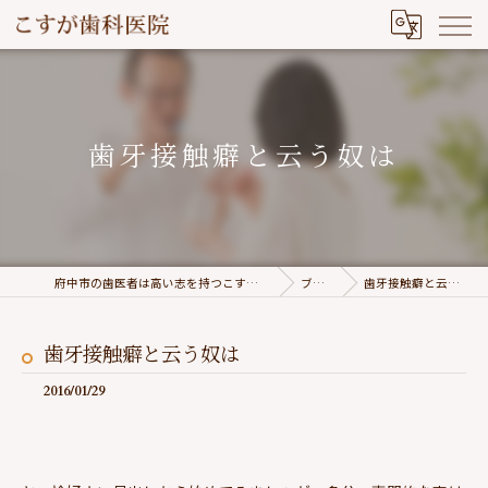
歯牙接触癖と云う奴は
府中市の歯医者は高い志を持つこすが歯科医院
ブログ
歯牙接触癖と云う奴は
歯牙接触癖と云う奴は
2016/01/29