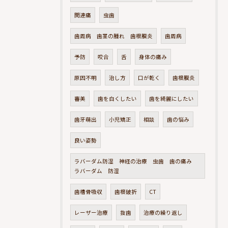
関連痛
虫歯
歯周病 歯茎の腫れ 歯根膜炎
歯周病
予防
咬合
舌
身体の痛み
原因不明
治し方
口が乾く
歯根膜炎
審美
歯を白くしたい
歯を綺麗にしたい
歯牙萌出
小児矯正
相談
歯の悩み
良い姿勢
ラバーダム防湿 神経の治療 虫歯 歯の痛み
ラバーダム 防湿
歯槽骨吸収
歯根破折
CT
レーザー治療
抜歯
治療の繰り返し