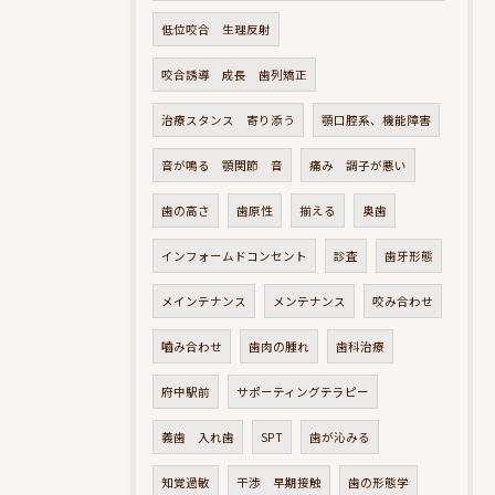
低位咬合 生理反射
咬合誘導 成長 歯列矯正
治療スタンス 寄り添う
顎口腔系、機能障害
音が鳴る 顎関節 音
痛み 調子が悪い
歯の高さ
歯原性
揃える
奥歯
インフォームドコンセント
診査
歯牙形態
メインテナンス
メンテナンス
咬み合わせ
嚙み合わせ
歯肉の腫れ
歯科治療
府中駅前
サポーティングテラピー
義歯 入れ歯
SPT
歯が沁みる
知覚過敏
干渉 早期接触
歯の形態学