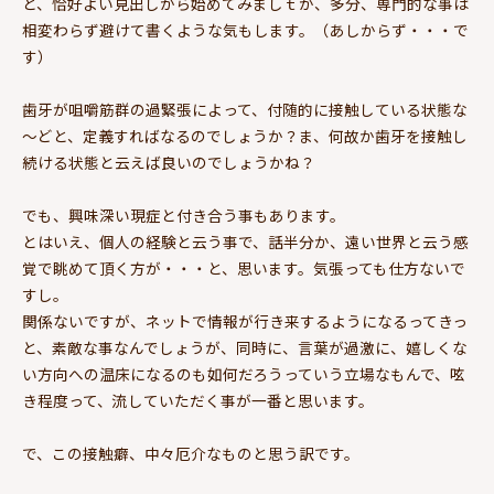
と、恰好よい見出しから始めてみましｔが、多分、専門的な事は
相変わらず避けて書くような気もします。（あしからず・・・で
す）
歯牙が咀嚼筋群の過緊張によって、付随的に接触している状態な
～どと、定義すればなるのでしょうか？ま、何故か歯牙を接触し
続ける状態と云えば良いのでしょうかね？
でも、興味深い現症と付き合う事もあります。
とはいえ、個人の経験と云う事で、話半分か、遠い世界と云う感
覚で眺めて頂く方が・・・と、思います。気張っても仕方ないで
すし。
関係ないですが、ネットで情報が行き来するようになるってきっ
と、素敵な事なんでしょうが、同時に、言葉が過激に、嬉しくな
い方向への温床になるのも如何だろうっていう立場なもんで、呟
き程度って、流していただく事が一番と思います。
で、この接触癖、中々厄介なものと思う訳です。