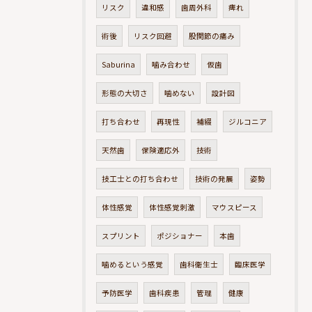
リスク
違和感
歯周外科
痺れ
術後
リスク回避
股関節の痛み
Saburina
噛み合わせ
仮歯
形態の大切さ
噛めない
設計図
打ち合わせ
再現性
補綴
ジルコニア
天然歯
保険適応外
技術
技工士との打ち合わせ
技術の発展
姿勢
体性感覚
体性感覚刺激
マウスピース
スプリント
ポジショナー
本歯
噛めるという感覚
歯科衛生士
臨床医学
予防医学
歯科疾患
管理
健康