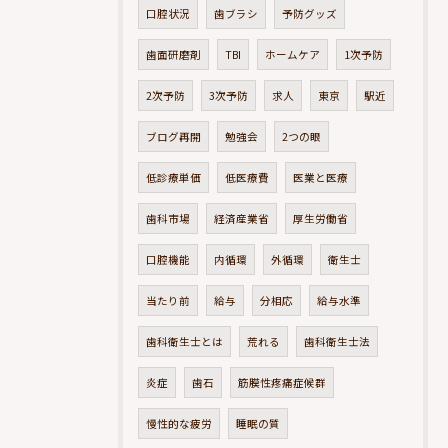
口腔状況
歯ブラシ
予防グッズ
歯面研磨剤
TBI
ホームケア
1次予防
2次予防
3次予防
求人
東京
駅近
ブログ再開
勉強会
2つの眼
低診療単価
低医療費
医業と医療
歯科市場
経済産業省
厚生労働省
口腔機能
内循環
外循環
衛生士
当たり前
給与
分相応
給与水準
歯科衛生士とは
荒れる
歯科衛生士法
炎症
歯石
筋膜性疼痛症候群
慢性的な疲労
睡眠の質