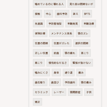
噛めているのに壊れる人
見た目は問題ないが
接触
中心
歯科予防
訴え
BPTS
先進国
予防管理型
早期発見
早期治療
保険診療
メンテナンス体系
顎のズレ
位置の問題
位置がズレた
選択の問題
正しい位置
前歯
顎の疲れ
首こり
肩こり
慢性的なだるさ
緊張が抜けない
噛みにくさ
身体
通り道
痛み
歯石取り
歯並び
予防歯科
顎の痛み
セラミック
レーザー
顎関節症
子供
矯正