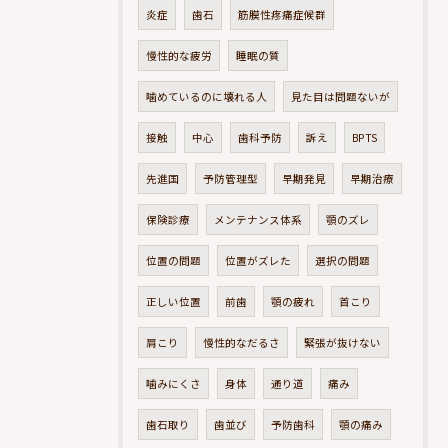
炎症
歯石
筋膜性疼痛症候群
慢性的な疲労
睡眠の質
噛めているのに壊れる人
見た目は問題ないが
接触
中心
歯科予防
訴え
BPTS
先進国
予防管理型
早期発見
早期治療
保険診療
メンテナンス体系
顎のズレ
位置の問題
位置がズレた
選択の問題
正しい位置
前歯
顎の疲れ
首こり
肩こり
慢性的なだるさ
緊張が抜けない
噛みにくさ
身体
通り道
痛み
歯石取り
歯並び
予防歯科
顎の痛み