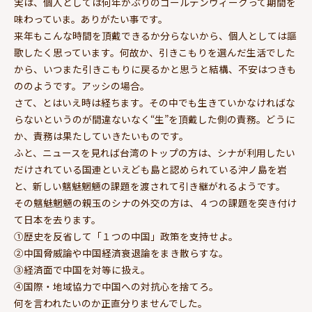
実は、個人としては何年かぶりのゴールデンウィークって期間を
味わっていま。ありがたい事です。
来年もこんな時間を頂戴できるか分らないから、個人としては謳
歌したく思っています。何故か、引きこもりを選んだ生活でした
から、いつまた引きこもりに戻るかと思うと結構、不安はつきも
ののようです。アッシの場合。
さて、とはいえ時は経ちます。その中でも生きていかなければな
らないというのが間違ないなく“生”を頂戴した側の責務。どうに
か、責務は果たしていきたいものです。
ふと、ニュースを見れば台湾のトップの方は、シナが利用したい
だけされている国連といえども島と認められている沖ノ島を岩
と、新しい魑魅魍魎の課題を渡されて引き継がれるようです。
その魑魅魍魎の親玉のシナの外交の方は、４つの課題を突き付け
て日本を去ります。
①歴史を反省して「１つの中国」政策を支持せよ。
②中国脅威論や中国経済衰退論をまき散らすな。
③経済面で中国を対等に扱え。
④国際・地域協力で中国への対抗心を捨てろ。
何を言われたいのか正直分りませんでした。