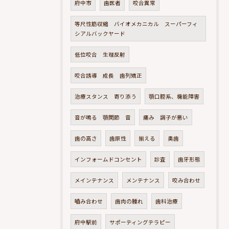
府中市
歯医者
咬合異常
等尺性筋収縮 バイオメカニカル スーパーフィ
シアルバックヤード
低位咬合 生理反射
咬合誘導 成長 歯列矯正
治療スタンス 寄り添う
顎口腔系、機能障害
音が鳴る 顎関節 音
痛み 調子が悪い
歯の高さ
歯原性
揃える
奥歯
インフォームドコンセント
診査
歯牙形態
メインテナンス
メンテナンス
咬み合わせ
嚙み合わせ
歯肉の腫れ
歯科治療
府中駅前
サポーティングテラピー