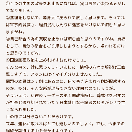
①１つの中国の政策をお止めになれば、実は展開が変わる気がし
てなりません。
②無理をしないで、等身大に戻られて欲しく思います。そうすれ
ば軍事的脅威も、経済混乱も周りに迷惑をかけないで済むと思い
ますがね。
③自己都合の為の買収を止めれば済む話と思うのですがね。買収
をして、自分の都合をごり押ししようとするから、嫌われるだけ
と思うのですがね。
④国際膨張政策を止めればすむだけでしょ。
そんな事を、妙に思ってしまいました。情報の方々の解説は正直
難しすぎて、アッシにはイマイチ分りませんでした。
問題の本質はシナ側にあるのに、何で巻き込まれる側が配慮する
のか、多分、そんな所が理解できない理由なのでしょうが。
そういえば、私達のリーダーの第１期政権時代、葬式代を出すの
が社是と張り切られていた？日本駄目な子論者の猛者がシナで亡
くなられました。
世の中には分らないことだらけです。
来年、連休が取れればとても嬉しいのでしょう。でも、今までの
経験が期待する力を脅かすようです。