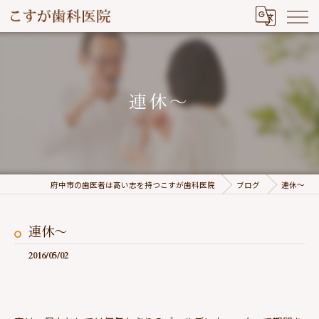
連休～
府中市の歯医者は高い志を持つこすが歯科医院
ブログ
連休～
連休～
2016/05/02