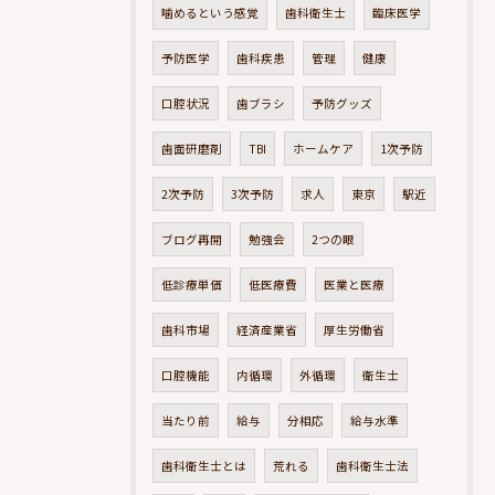
噛めるという感覚
歯科衛生士
臨床医学
予防医学
歯科疾患
管理
健康
口腔状況
歯ブラシ
予防グッズ
歯面研磨剤
TBI
ホームケア
1次予防
2次予防
3次予防
求人
東京
駅近
ブログ再開
勉強会
2つの眼
低診療単価
低医療費
医業と医療
歯科市場
経済産業省
厚生労働省
口腔機能
内循環
外循環
衛生士
当たり前
給与
分相応
給与水準
歯科衛生士とは
荒れる
歯科衛生士法