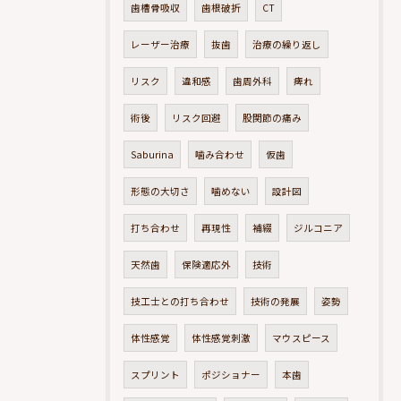
歯槽骨吸収
歯根破折
CT
レーザー治療
抜歯
治療の繰り返し
リスク
違和感
歯周外科
痺れ
術後
リスク回避
股関節の痛み
Saburina
噛み合わせ
仮歯
形態の大切さ
噛めない
設計図
打ち合わせ
再現性
補綴
ジルコニア
天然歯
保険適応外
技術
技工士との打ち合わせ
技術の発展
姿勢
体性感覚
体性感覚刺激
マウスピース
スプリント
ポジショナー
本歯