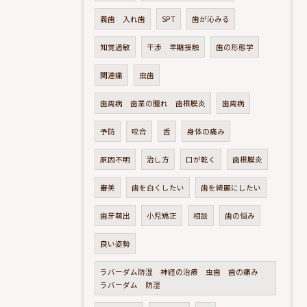
義歯 入れ歯
SPT
歯が沁みる
知覚過敏
干渉 早期接触
歯の形態学
関連痛
虫歯
歯周病 歯茎の腫れ 歯根膜炎
歯周病
予防
咬合
舌
身体の痛み
原因不明
治し方
口が乾く
歯根膜炎
審美
歯を白くしたい
歯を綺麗にしたい
歯牙萌出
小児矯正
相談
歯の悩み
良い姿勢
ラバーダム防湿 神経の治療 虫歯 歯の痛み
ラバーダム 防湿