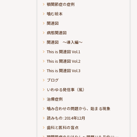
顎関節症の症例
噛む絵本
関連図
病態関連図
関連図 ～導入編～
This is 関連図 Vol.1
This is 関連図 Vol.2
This is 関連図 Vol.3
ブログ
いわゆる発信事（風）
治療症例
噛み合わせの問題から、始まる現象
読みもの: 2014年12月
歯科と医科の盲点
顎関節症のおはなし～顎歴にも品位にこだわりたい