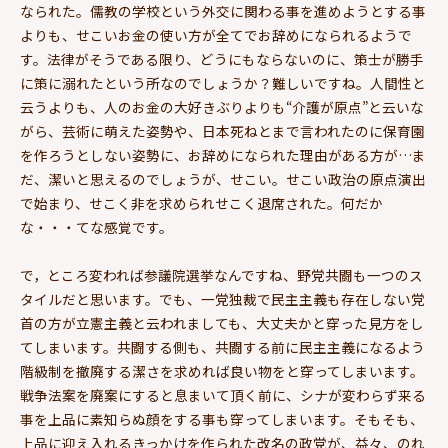
なられた。儒教の学校という外交に関わる事を進めようとする事
よりも、せこいお金の使い方が全てでお辞めになられるようで
す。法律がそうである限り、どうにもならないのに、策士が勝手
に策に溺れたという所なのでしょうか？難しいですね。人間性と
云うよりも、人のお金の大好きぶりよりも“介護が原点”と云いな
がら、芸術に萌えた姿勢や、日本死ねとまで言われたのに保育園
を作ろうとしない姿勢に、お辞めになられた理由がある方が…ま
だ、潔いと思えるのでしょうが、せこい。せこい政治の原点演出
で始まり、せこく非を求められせこく退席された。何だか
な・・・てな感覚です。
で，ところ変われば参議院選挙なんですね、野党共闘も一つのス
タイルだと思います。でも、一党独裁で民主主義も存在しない党
首の方が立憲主義と云われましても、大丈夫かと穿った見方をし
てしまいます。共闘する側も、共闘する前に民主主義になるよう
階級制を撤廃する潔さを求めれば良い物をと穿ってしまいます。
戦争法案を廃案にすると息まいて頂く前に、シナが変わらず来る
事を上品に素知らぬ顔をする事も穿ってしまいます。そもそも、
上品に迎え入れるきっかけを作られた改名の政党が、益々、のれ