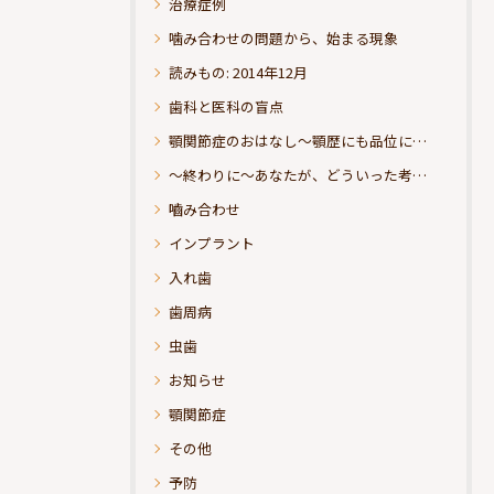
治療症例
噛み合わせの問題から、始まる現象
読みもの: 2014年12月
歯科と医科の盲点
顎関節症のおはなし～顎歴にも品位にこだわりたい
～終わりに～あなたが、どういった考えの治療をお求めになられるのか？
嚙み合わせ
インプラント
入れ歯
歯周病
虫歯
お知らせ
顎関節症
その他
予防