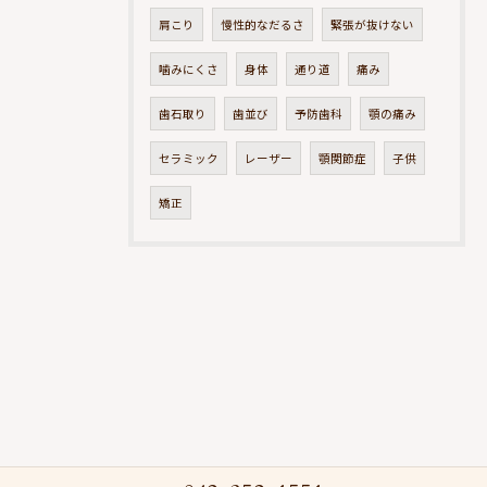
肩こり
慢性的なだるさ
緊張が抜けない
噛みにくさ
身体
通り道
痛み
歯石取り
歯並び
予防歯科
顎の痛み
セラミック
レーザー
顎関節症
子供
矯正