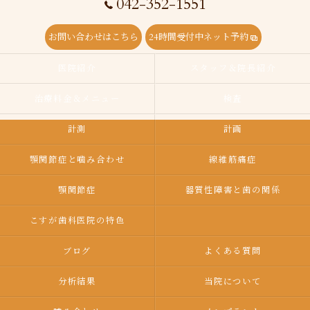
042-352-1551
お問い合わせはこちら
24時間受付中ネット予約
医院紹介
スタッフ＆院長紹介
治療料金＆メニュー
検査
計測
計画
顎関節症と噛み合わせ
線維筋痛症
顎関節症
器質性障害と歯の関係
こすが歯科医院の特色
ブログ
よくある質問
分析結果
当院について