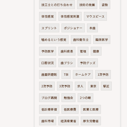
技工士との打ち合わせ
技術の発展
姿勢
体性感覚
体性感覚刺激
マウスピース
スプリント
ポジショナー
本歯
噛めるという感覚
歯科衛生士
臨床医学
予防医学
歯科疾患
管理
健康
口腔状況
歯ブラシ
予防グッズ
歯面研磨剤
TBI
ホームケア
1次予防
2次予防
3次予防
求人
東京
駅近
ブログ再開
勉強会
2つの眼
低診療単価
低医療費
医業と医療
歯科市場
経済産業省
厚生労働省