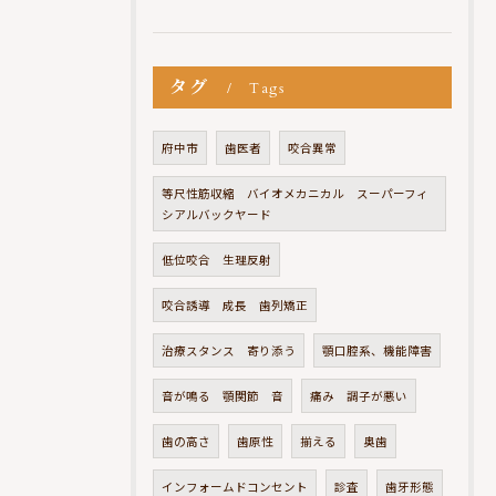
タグ
Tags
府中市
歯医者
咬合異常
等尺性筋収縮 バイオメカニカル スーパーフィ
シアルバックヤード
低位咬合 生理反射
咬合誘導 成長 歯列矯正
治療スタンス 寄り添う
顎口腔系、機能障害
音が鳴る 顎関節 音
痛み 調子が悪い
歯の高さ
歯原性
揃える
奥歯
インフォームドコンセント
診査
歯牙形態