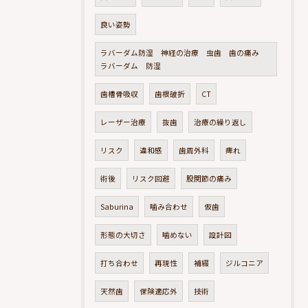
良い姿勢
ラバーダム防湿 神経の治療 虫歯 歯の痛み
ラバーダム 防湿
歯槽骨吸収
歯根破折
CT
レーザー治療
抜歯
治療の繰り返し
リスク
違和感
歯周外科
痺れ
術後
リスク回避
股関節の痛み
Saburina
噛み合わせ
仮歯
形態の大切さ
噛めない
設計図
打ち合わせ
再現性
補綴
ジルコニア
天然歯
保険適応外
技術