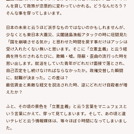
んを貸して政策が恣意的に変わっていかれる。どうなんだろう？
そんな事を穿ってしまいます。
日本の未来と云うほど派手なものではないのかもしれませんが、
少なくとも東日本大震災、尖閣諸島漁船アタックの時に垣間見た
「国を崩壊させる気か」と思わせた時間を戻す事だけはアッシは
受け入れたくない無いと思います。そこに「立憲主義」と云う経
典を持ちだされるたびに、欺瞞・嘘。隠蔽・歪曲の流行った時を
思い出します。就活をしていた青年がどれだけ面接で落とされ、
自己否定をし続けなければならなかったか。政権交替した瞬間
に、就職が決まった。この差は？
最低賃金と素敵な経文を説法された時、逆にどれだけ自殺者が増
えたか？
ふと、その頃の景色を「立憲主義」と云う言葉をマニュフェスと
いう言葉にかえて、穿って見てしまいます。そして、あの頃と違
いテレビと云う情報媒体は、等々ほぼ０時間になってしまいまし
た。