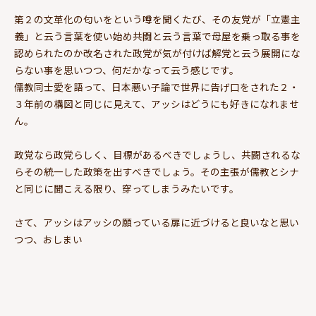
第２の文革化の匂いをという噂を聞くたび、その友党が「立憲主
義」と云う言葉を使い始め共闘と云う言葉で母屋を乗っ取る事を
認められたのか改名された政党が気が付けば解党と云う展開にな
らない事を思いつつ、何だかなって云う感じです。
儒教同士愛を語って、日本悪い子論で世界に告げ口をされた２・
３年前の構図と同じに見えて、アッシはどうにも好きになれませ
ん。
政党なら政党らしく、目標があるべきでしょうし、共闘されるな
らその統一した政策を出すべきでしょう。その主張が儒教とシナ
と同じに聞こえる限り、穿ってしまうみたいです。
さて、アッシはアッシの願っている扉に近づけると良いなと思い
つつ、おしまい