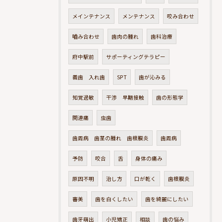
メインテナンス
メンテナンス
咬み合わせ
嚙み合わせ
歯肉の腫れ
歯科治療
府中駅前
サポーティングテラピー
義歯 入れ歯
SPT
歯が沁みる
知覚過敏
干渉 早期接触
歯の形態学
関連痛
虫歯
歯周病 歯茎の腫れ 歯根膜炎
歯周病
予防
咬合
舌
身体の痛み
原因不明
治し方
口が乾く
歯根膜炎
審美
歯を白くしたい
歯を綺麗にしたい
歯牙萌出
小児矯正
相談
歯の悩み