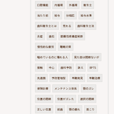
口腔機能
内循環
外循環
衛生士
当たり前
給与
分相応
給与水準
歯科衛生士とは
荒れる
歯科衛生士法
炎症
歯石
筋膜性疼痛症候群
慢性的な疲労
睡眠の質
噛めているのに壊れる人
見た目は問題ないが
接触
中心
歯科予防
訴え
BPTS
先進国
予防管理型
早期発見
早期治療
保険診療
メンテナンス体系
顎のズレ
位置の問題
位置がズレた
選択の問題
正しい位置
前歯
顎の疲れ
首こり