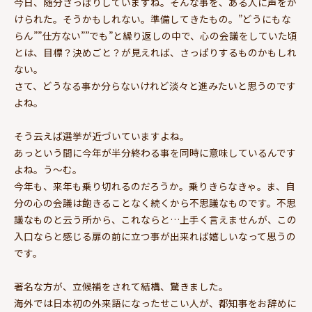
今日、随分さっぱりしていますね。そんな事を、ある人に声をか
けられた。そうかもしれない。準備してきたもの。”どうにもな
らん””仕方ない””でも”と繰り返しの中で、心の会議をしていた頃
とは、目標？決めごと？が見えれば、さっぱりするものかもしれ
ない。
さて、どうなる事か分らないけれど淡々と進みたいと思うのです
よね。
そう云えば選挙が近づいていますよね。
あっという間に今年が半分終わる事を同時に意味しているんです
よね。う～む。
今年も、来年も乗り切れるのだろうか。乗りきらなきゃ。ま、自
分の心の会議は飽きることなく続くから不思議なものです。不思
議なものと云う所から、これならと…上手く言えませんが、この
入口ならと感じる扉の前に立つ事が出来れば嬉しいなって思うの
です。
著名な方が、立候補をされて結構、驚きました。
海外では日本初の外来語になったせこい人が、都知事をお辞めに