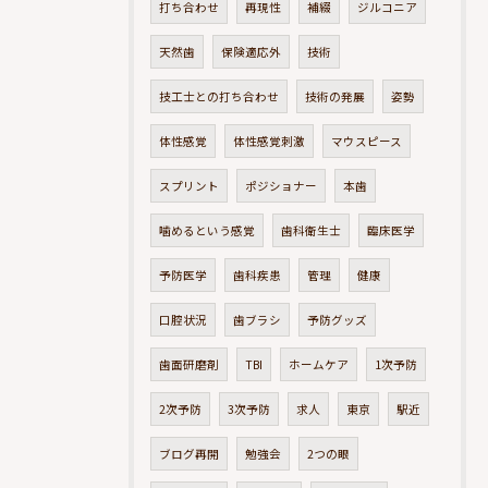
打ち合わせ
再現性
補綴
ジルコニア
天然歯
保険適応外
技術
技工士との打ち合わせ
技術の発展
姿勢
体性感覚
体性感覚刺激
マウスピース
スプリント
ポジショナー
本歯
噛めるという感覚
歯科衛生士
臨床医学
予防医学
歯科疾患
管理
健康
口腔状況
歯ブラシ
予防グッズ
歯面研磨剤
TBI
ホームケア
1次予防
2次予防
3次予防
求人
東京
駅近
ブログ再開
勉強会
2つの眼