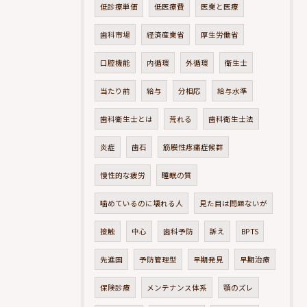
低診療単価
低医療費
医業と医療
歯科市場
経済産業省
厚生労働省
口腔機能
内循環
外循環
衛生士
当たり前
給与
分相応
給与水準
歯科衛生士とは
荒れる
歯科衛生士法
炎症
歯石
筋膜性疼痛症候群
慢性的な疲労
睡眠の質
噛めているのに壊れる人
見た目は問題ないが
接触
中心
歯科予防
訴え
BPTS
先進国
予防管理型
早期発見
早期治療
保険診療
メンテナンス体系
顎のズレ