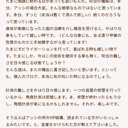
たまに順調に終わる日があっても良いもんだ。咬合の構築は、多
分、アッシの場合大変。そんな簡単なものではないと思っていま
す。多分、ずっと（本当は暫くで済んで欲しい）続くのだろうな
って思っています。
身体が素敵になったと歯の治療を介し報告を受けると、やはり仕
事をしていて嬉しい時です。（どんな仕事にも、ある遣り甲斐の
性質のものだと手前勝手ながら思っています）
たまにモビライゼーションを行って、喜ばれる時も嬉しい物で
す。たまにしか、今はこの技術を提供する事も無く、咬合の難し
さを日々感じる状態でしょうか？
そんな話は、またの機会に書き記したいと思います。といって
も、個人のブログ、本当に気が向いた時になるのでしょう。
計測の難しさをやはり日々感じます。一つの装置の修理を行って
いるから、角度計測は苦戦します。ま、修理が終わったらもう少
し、角度計測が楽になるかもしれません。それが、楽しみです。
そう云えばアッシの所のHP結構、読まれている方がいらっしゃ
るみたいです。と、営業をかけられた方が教えて下さいました。