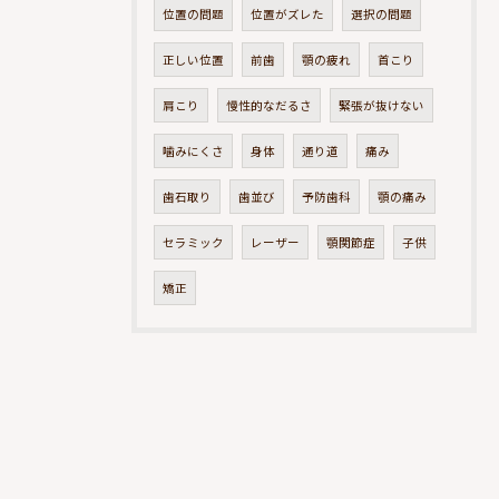
位置の問題
位置がズレた
選択の問題
正しい位置
前歯
顎の疲れ
首こり
肩こり
慢性的なだるさ
緊張が抜けない
噛みにくさ
身体
通り道
痛み
歯石取り
歯並び
予防歯科
顎の痛み
セラミック
レーザー
顎関節症
子供
矯正