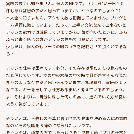
実際の数字は知りません。個人のHPです。（せいぜい一日１０
件もあれば恩の字だと思っていますが、どうなのでしょう？）
本人全く知りません。アクセス数も把握していません。ブログも
一方通行に徹しています。だって、上手い交流なんて出来ないと
アッシの能力では確信していますから。気が向いたときに、ふら
ふらと書く感じの方がアッシの性格では良いようです。
少しだけ、個人のもう一つの胸のうちを記載させて頂くとするな
ら…
アッシの仕事は医療です。多分、その存在は陽だまりの様なもの
だと信じています。樹の中の木陰の中で時々日が差すそんな陽だ
まりのような存在だと思い込んでいます。無理繰り、宣伝のよう
なエネルギーを出しても仕方あるまいと考えているのでしょう。
ま、それよりは、自分に課した何かの為に、進んでいく方が良い
ような気がしています。
そういえば、人殺しの予算と言明された物事を決める人は恣意的
なのかその役職をお辞めになられたようです。
そういえば、中東の方でしたっけ？そこで自主的にプロの仕事と