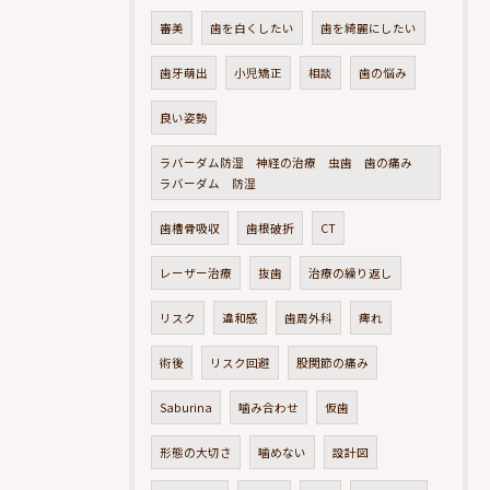
審美
歯を白くしたい
歯を綺麗にしたい
歯牙萌出
小児矯正
相談
歯の悩み
良い姿勢
ラバーダム防湿 神経の治療 虫歯 歯の痛み
ラバーダム 防湿
歯槽骨吸収
歯根破折
CT
レーザー治療
抜歯
治療の繰り返し
リスク
違和感
歯周外科
痺れ
術後
リスク回避
股関節の痛み
Saburina
噛み合わせ
仮歯
形態の大切さ
噛めない
設計図