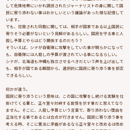
して危険地帯にいかれ誘拐されたジャーナリストの身に関して国
民に寄り添わない事はおかしいという議論があった様な記憶して
います。
でも、拉致された同胞に関しては、相手が国家である以上国民に
寄りそう必要がないという見解があるらしい。国民を守る事と人
殺し予算とやらはどう関係するのだろう？
そういえば、シナが自衛隊に攻撃をしていた事が明らかになって
も、自衛隊には人殺しの予算が渡されている事になるらしい。
シナが、北海道も沖縄も独立させるべきだという声を上げ出して
も、相手が国である瞬間から、選択的に国民に寄り添う事を拒否
できるらしい。
何かが違う。
国民に寄り添うという意味は、この国に攻撃をし続ける実験を仕
掛けてくる輩と、正々堂々対峙する覚悟を示す事だと思えてなり
ません。そこに、人殺し予算という言葉で、寄り添わない理由を
正当化する事であるとは合点が行きません。国民に寄り添う事を
考える時、そこに憲法に矛盾があるなら正々堂々と改めるは改め