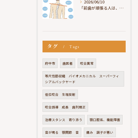
2026/06/10
「前歯が頑張る人は、だいたい疲れている」
タグ
Tags
府中市
歯医者
咬合異常
等尺性筋収縮 バイオメカニカル スーパーフィ
シアルバックヤード
低位咬合 生理反射
咬合誘導 成長 歯列矯正
治療スタンス 寄り添う
顎口腔系、機能障害
音が鳴る 顎関節 音
痛み 調子が悪い