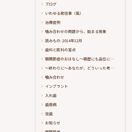
ブログ
いわゆる発信事（風）
治療症例
噛み合わせの問題から、始まる現象
読みもの: 2014年12月
歯科と医科の盲点
顎関節症のおはなし～顎歴にも品位にこだわりたい
～終わりに～あなたが、どういった考えの治療をお求めになられるのか？
嚙み合わせ
インプラント
入れ歯
歯周病
虫歯
お知らせ
顎関節症