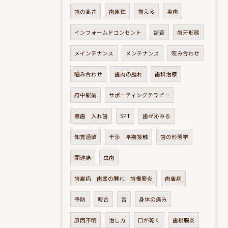
歯の高さ
歯原性
揃える
奥歯
インフォームドコンセント
診査
歯牙形態
メインテナンス
メンテナンス
咬み合わせ
嚙み合わせ
歯肉の腫れ
歯科治療
府中駅前
サポーティングテラピー
義歯 入れ歯
SPT
歯が沁みる
知覚過敏
干渉 早期接触
歯の形態学
関連痛
虫歯
歯周病 歯茎の腫れ 歯根膜炎
歯周病
予防
咬合
舌
身体の痛み
原因不明
治し方
口が乾く
歯根膜炎