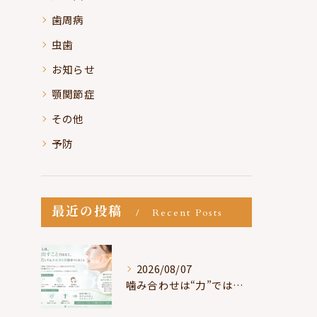
歯周病
虫歯
お知らせ
顎関節症
その他
予防
最近の投稿
Recent Posts
2026/08/07
噛み合わせは“力”ではなく“許可”である