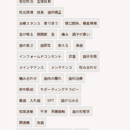
低位咬合 生理反射
咬合誘導 成長 歯列矯正
治療スタンス 寄り添う
顎口腔系、機能障害
音が鳴る 顎関節 音
痛み 調子が悪い
歯の高さ
歯原性
揃える
奥歯
インフォームドコンセント
診査
歯牙形態
メインテナンス
メンテナンス
咬み合わせ
嚙み合わせ
歯肉の腫れ
歯科治療
府中駅前
サポーティングテラピー
義歯 入れ歯
SPT
歯が沁みる
知覚過敏
干渉 早期接触
歯の形態学
関連痛
虫歯