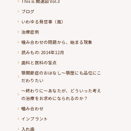
This is 関連図 Vol.3
ブログ
いわゆる発信事（風）
治療症例
噛み合わせの問題から、始まる現象
読みもの: 2014年12月
歯科と医科の盲点
顎関節症のおはなし～顎歴にも品位にこ
だわりたい
～終わりに～あなたが、どういった考え
の治療をお求めになられるのか？
嚙み合わせ
インプラント
入れ歯