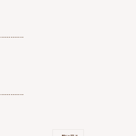
-------------
-------------