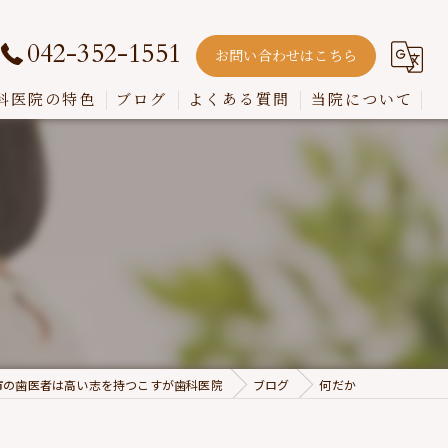
042-352-1551
お問い合わせはこちら
科医院の特色
ブログ
よくある質問
当院について
嚙み合わせ
インプラント
入れ歯
歯周病
虫歯
市の歯医者は高い志を持つこすが歯科医院
ブログ
何だか