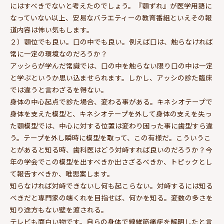
にはすべきでないと考えたのでしょう。『顎ずれ』が医学用語に
なっていない以上、安易なバラエティーの教育番組といえその報
道内容は怖い気もします。
２）顎位でも良い。口の中でも良い。例えば口は、触らなければ
常に一定の環境なのだろうか？
アッシらが学んだ常識では、口の中を触らない限り口の中は一定
と学ぶというか思い込ませられます。しかし、アッシの診た臨床
では違うと言わざるを得ない。
身体の中心起点で診た場合、変わる事がある。キネシオテープで
身体を支えた模型と、キネシオテープを外して身体の支えを失っ
た顎模型では、中心に対する位置は変わり困った事に歯型すら違
う。テープを外し瞬時に模型を取って、この有様だ。こういうこ
とがあると知る時、歯科医はどう対峙すれば良いのだろうか？今
年の学会でこの模型を出すべきか出さざるべきか、トピックとし
て報告すべきか、唯思案します。
知らなければ対峙できないし何も起こらない。対峙するには知る
べきだと専門家の端くれを目指せば、何かを知る。変数の多さを
知り途方もない壁を渡される。
テレビも面白い物です。自らの身体で線維筋痛症を解明したと言