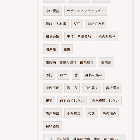
府中駅前
サポーティングテラピー
義歯 入れ歯
SPT
歯が沁みる
知覚過敏
干渉 早期接触
歯の形態学
関連痛
虫歯
歯周病 歯茎の腫れ 歯根膜炎
歯周病
予防
咬合
舌
身体の痛み
原因不明
治し方
口が乾く
歯根膜炎
審美
歯を白くしたい
歯を綺麗にしたい
歯牙萌出
小児矯正
相談
歯の悩み
良い姿勢
ラバーダム防湿 神経の治療 虫歯 歯の痛み