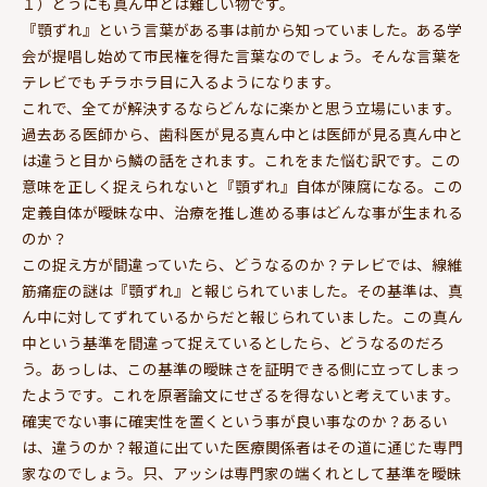
１）どうにも真ん中とは難しい物です。
『顎ずれ』という言葉がある事は前から知っていました。ある学
会が提唱し始めて市民権を得た言葉なのでしょう。そんな言葉を
テレビでもチラホラ目に入るようになります。
これで、全てが解決するならどんなに楽かと思う立場にいます。
過去ある医師から、歯科医が見る真ん中とは医師が見る真ん中と
は違うと目から鱗の話をされます。これをまた悩む訳です。この
意味を正しく捉えられないと『顎ずれ』自体が陳腐になる。この
定義自体が曖昧な中、治療を推し進める事はどんな事が生まれる
のか？
この捉え方が間違っていたら、どうなるのか？テレビでは、線維
筋痛症の謎は『顎ずれ』と報じられていました。その基準は、真
ん中に対してずれているからだと報じられていました。この真ん
中という基準を間違って捉えているとしたら、どうなるのだろ
う。あっしは、この基準の曖昧さを証明できる側に立ってしまっ
たようです。これを原著論文にせざるを得ないと考えています。
確実でない事に確実性を置くという事が良い事なのか？あるい
は、違うのか？報道に出ていた医療関係者はその道に通じた専門
家なのでしょう。只、アッシは専門家の端くれとして基準を曖昧