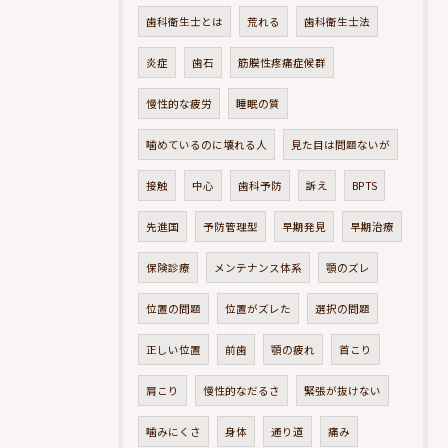
歯科衛生士とは
荒れる
歯科衛生士法
炎症
歯石
筋膜性疼痛症候群
慢性的な疲労
睡眠の質
噛めているのに壊れる人
見た目は問題ないが
接触
中心
歯科予防
訴え
BPTS
先進国
予防管理型
早期発見
早期治療
保険診療
メンテナンス体系
顎のズレ
位置の問題
位置がズレた
選択の問題
正しい位置
前歯
顎の疲れ
首こり
肩こり
慢性的なだるさ
緊張が抜けない
噛みにくさ
身体
通り道
痛み