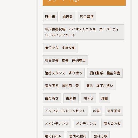
Tags
府中市
歯医者
咬合異常
等尺性筋収縮 バイオメカニカル スーパーフィ
シアルバックヤード
低位咬合 生理反射
咬合誘導 成長 歯列矯正
治療スタンス 寄り添う
顎口腔系、機能障害
音が鳴る 顎関節 音
痛み 調子が悪い
歯の高さ
歯原性
揃える
奥歯
インフォームドコンセント
診査
歯牙形態
メインテナンス
メンテナンス
咬み合わせ
嚙み合わせ
歯肉の腫れ
歯科治療