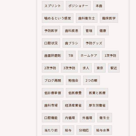
スプリント
ポジショナー
本歯
噛めるという感覚
歯科衛生士
臨床医学
予防医学
歯科疾患
管理
健康
口腔状況
歯ブラシ
予防グッズ
歯面研磨剤
TBI
ホームケア
1次予防
2次予防
3次予防
求人
東京
駅近
ブログ再開
勉強会
2つの眼
低診療単価
低医療費
医業と医療
歯科市場
経済産業省
厚生労働省
口腔機能
内循環
外循環
衛生士
当たり前
給与
分相応
給与水準