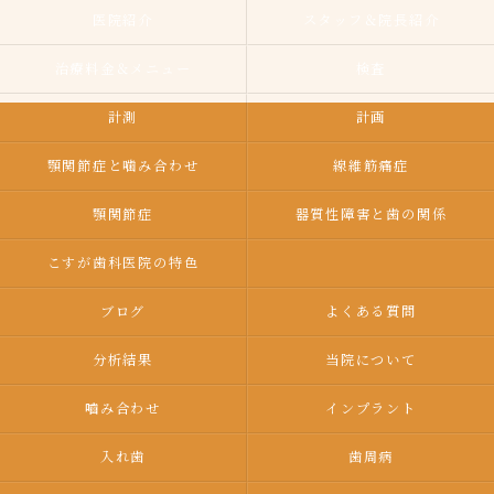
医院紹介
スタッフ＆院長紹介
治療料金＆メニュー
検査
計測
計画
顎関節症と噛み合わせ
線維筋痛症
顎関節症
器質性障害と歯の関係
こすが歯科医院の特色
ブログ
よくある質問
分析結果
当院について
嚙み合わせ
インプラント
入れ歯
歯周病