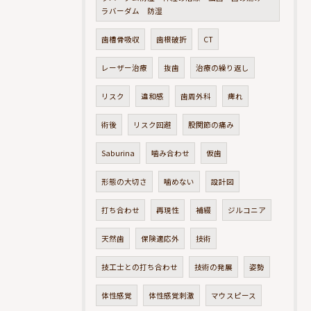
ラバーダム 防湿
歯槽骨吸収
歯根破折
CT
レーザー治療
抜歯
治療の繰り返し
リスク
違和感
歯周外科
痺れ
術後
リスク回避
股関節の痛み
Saburina
噛み合わせ
仮歯
形態の大切さ
噛めない
設計図
打ち合わせ
再現性
補綴
ジルコニア
天然歯
保険適応外
技術
技工士との打ち合わせ
技術の発展
姿勢
体性感覚
体性感覚刺激
マウスピース