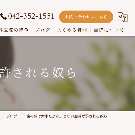
042-352-1551
お問い合わせはこちら
科医院の特色
ブログ
よくある質問
当院について
嚙み合わせ
インプラント
許される奴ら
入れ歯
歯周病
虫歯
ブログ
歯の顔は大事だよな。といい加減が許される奴ら