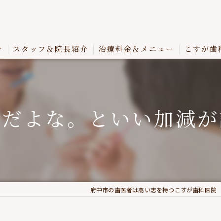
介
スタッフ＆院長紹介
治療料金＆メニュー
こすが歯
事だよな。といい加減が
府中市の歯医者は高い志を持つこすが歯科医院