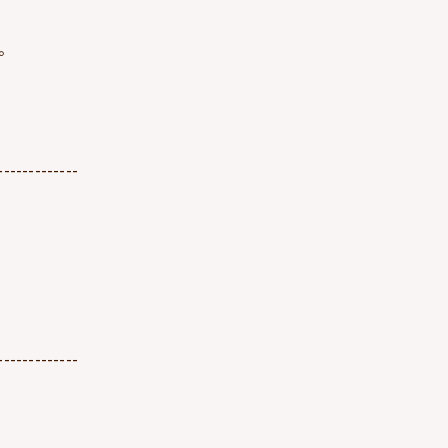
。
-------------
-------------