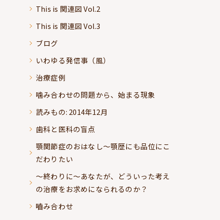
This is 関連図 Vol.2
This is 関連図 Vol.3
ブログ
いわゆる発信事（風）
治療症例
噛み合わせの問題から、始まる現象
読みもの: 2014年12月
歯科と医科の盲点
顎関節症のおはなし～顎歴にも品位にこ
だわりたい
～終わりに～あなたが、どういった考え
の治療をお求めになられるのか？
嚙み合わせ