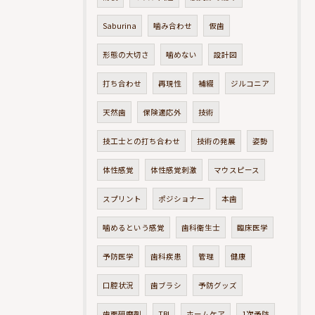
Saburina
噛み合わせ
仮歯
形態の大切さ
噛めない
設計図
打ち合わせ
再現性
補綴
ジルコニア
天然歯
保険適応外
技術
技工士との打ち合わせ
技術の発展
姿勢
体性感覚
体性感覚刺激
マウスピース
スプリント
ポジショナー
本歯
噛めるという感覚
歯科衛生士
臨床医学
予防医学
歯科疾患
管理
健康
口腔状況
歯ブラシ
予防グッズ
歯面研磨剤
TBI
ホームケア
1次予防