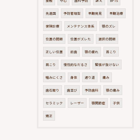
接触
中心
歯科予防
訴え
BPTS
先進国
予防管理型
早期発見
早期治療
保険診療
メンテナンス体系
顎のズレ
位置の問題
位置がズレた
選択の問題
正しい位置
前歯
顎の疲れ
首こり
肩こり
慢性的なだるさ
緊張が抜けない
噛みにくさ
身体
通り道
痛み
歯石取り
歯並び
予防歯科
顎の痛み
セラミック
レーザー
顎関節症
子供
矯正