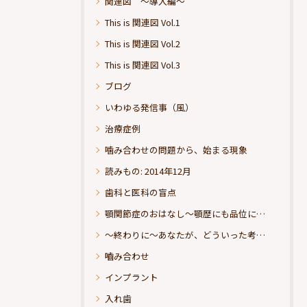
関連図 ～導入編～
This is 関連図 Vol.1
This is 関連図 Vol.2
This is 関連図 Vol.3
ブログ
いわゆる発信事（風）
治療症例
噛み合わせの問題から、始まる現象
読みもの: 2014年12月
歯科と医科の盲点
顎関節症のおはなし～顎歴にも品位にこだわりたい
～終わりに～あなたが、どういった考えの治療をお求めになられるのか？
嚙み合わせ
インプラント
入れ歯