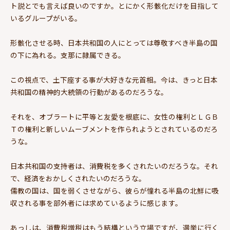
ト説とでも言えば良いのですか。とにかく形骸化だけを目指して
いるグループがいる。
形骸化させる時、日本共和国の人にとっては尊敬すべき半島の国
の下に為れる。支那に隷属できる。
この視点で、土下座する事が大好きな元首相。今は、きっと日本
共和国の精神的大統領の行動があるのだろうな。
それを、オブラートに平等と友愛を根底に、女性の権利とＬＧＢ
Ｔの権利と新しいムーブメントを作られようとされているのだろ
うな。
日本共和国の支持者は、消費税を多くされたいのだろうな。それ
で、経済をおかしくされたいのだろうな。
儒教の国は、国を弱くさせながら、彼らが憧れる半島の北鮮に吸
収される事を部外者には求めているように感じます。
あっしは、消費税増税はもう結構という立場ですが、選挙に行く