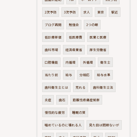
2次予防
3次予防
求人
東京
駅近
ブログ再開
勉強会
2つの眼
低診療単価
低医療費
医業と医療
歯科市場
経済産業省
厚生労働省
口腔機能
内循環
外循環
衛生士
当たり前
給与
分相応
給与水準
歯科衛生士とは
荒れる
歯科衛生士法
炎症
歯石
筋膜性疼痛症候群
慢性的な疲労
睡眠の質
噛めているのに壊れる人
見た目は問題ないが