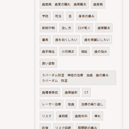
歯周病 歯茎の腫れ 歯根膜炎
歯周病
予防
咬合
舌
身体の痛み
原因不明
治し方
口が乾く
歯根膜炎
審美
歯を白くしたい
歯を綺麗にしたい
歯牙萌出
小児矯正
相談
歯の悩み
良い姿勢
ラバーダム防湿 神経の治療 虫歯 歯の痛み
ラバーダム 防湿
歯槽骨吸収
歯根破折
CT
レーザー治療
抜歯
治療の繰り返し
リスク
違和感
歯周外科
痺れ
術後
リスク回避
股関節の痛み