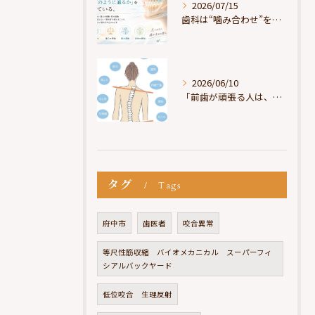
2026/07/15
歯科は“噛み合わせ”を見ているが、身体は“通り道”を見ている
2026/06/10
「前歯が頑張る人は、だいたい疲れている」
タグ
Tags
府中市
歯医者
咬合異常
等尺性筋収縮 バイオメカニカル スーパーフィ
シアルバックヤード
低位咬合 生理反射