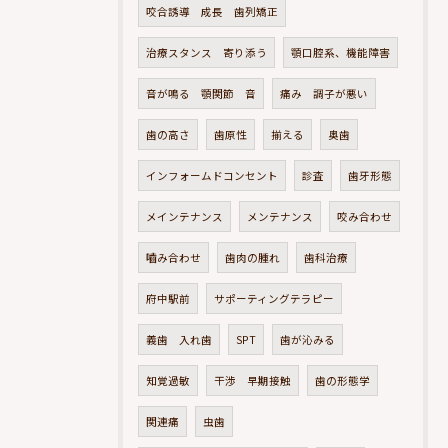
咬合誘導 成長 歯列矯正
治療スタンス 寄り添う
顎口腔系、機能障害
音が鳴る 顎関節 音
痛み 調子が悪い
歯の高さ
歯原性
揃える
奥歯
インフォームドコンセント
診査
歯牙形態
メインテナンス
メンテナンス
咬み合わせ
嚙み合わせ
歯肉の腫れ
歯科治療
府中駅前
サポーティングテラピー
義歯 入れ歯
SPT
歯が沁みる
知覚過敏
干渉 早期接触
歯の形態学
関連痛
虫歯