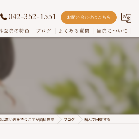
042-352-1551
お問い合わせはこちら
科医院の特色
ブログ
よくある質問
当院について
嚙み合わせ
インプラント
入れ歯
歯周病
虫歯
者は高い志を持つこすが歯科医院
ブログ
噛んで回復する