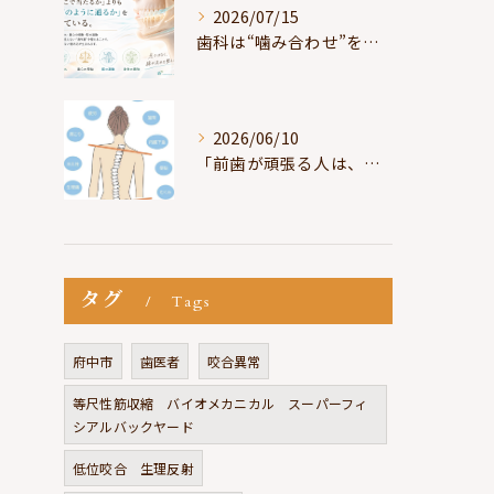
2026/07/15
歯科は“噛み合わせ”を見ているが、身体は“通り道”を見ている
2026/06/10
「前歯が頑張る人は、だいたい疲れている」
タグ
Tags
府中市
歯医者
咬合異常
等尺性筋収縮 バイオメカニカル スーパーフィ
シアルバックヤード
低位咬合 生理反射