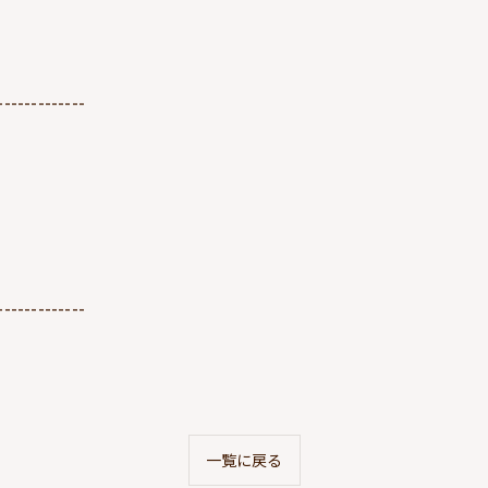
-------------
-------------
一覧に戻る