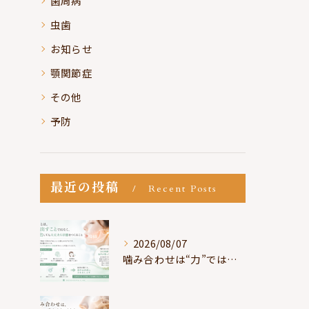
歯周病
虫歯
お知らせ
顎関節症
その他
予防
最近の投稿
Recent Posts
2026/08/07
噛み合わせは“力”ではなく“許可”である