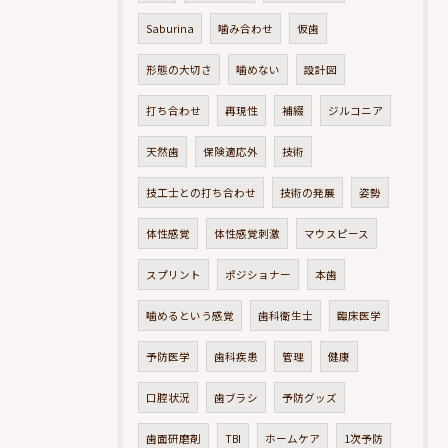
Saburina
噛み合わせ
仮歯
形態の大切さ
噛めない
設計図
打ち合わせ
再現性
補綴
ジルコニア
天然歯
保険適応外
技術
技工士との打ち合わせ
技術の発展
姿勢
体性感覚
体性感覚刺激
マウスピース
スプリント
ポジショナー
本歯
噛めるという感覚
歯科衛生士
臨床医学
予防医学
歯科疾患
管理
健康
口腔状況
歯ブラシ
予防グッズ
歯面研磨剤
TBI
ホームケア
1次予防