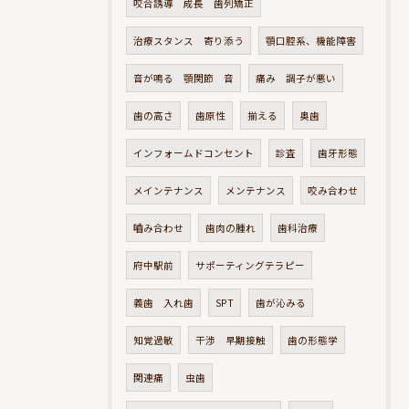
咬合誘導 成長 歯列矯正
治療スタンス 寄り添う
顎口腔系、機能障害
音が鳴る 顎関節 音
痛み 調子が悪い
歯の高さ
歯原性
揃える
奥歯
インフォームドコンセント
診査
歯牙形態
メインテナンス
メンテナンス
咬み合わせ
嚙み合わせ
歯肉の腫れ
歯科治療
府中駅前
サポーティングテラピー
義歯 入れ歯
SPT
歯が沁みる
知覚過敏
干渉 早期接触
歯の形態学
関連痛
虫歯