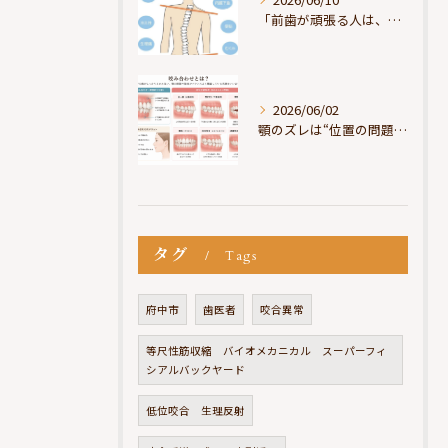
「前歯が頑張る人は、だいたい疲れている」
2026/06/02
顎のズレは“位置の問題”ではなく“選択の問題”
タグ
Tags
府中市
歯医者
咬合異常
等尺性筋収縮 バイオメカニカル スーパーフィ
シアルバックヤード
低位咬合 生理反射