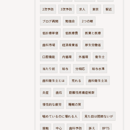
2次予防
3次予防
求人
東京
駅近
ブログ再開
勉強会
2つの眼
低診療単価
低医療費
医業と医療
歯科市場
経済産業省
厚生労働省
口腔機能
内循環
外循環
衛生士
当たり前
給与
分相応
給与水準
歯科衛生士とは
荒れる
歯科衛生士法
炎症
歯石
筋膜性疼痛症候群
慢性的な疲労
睡眠の質
噛めているのに壊れる人
見た目は問題ないが
接触
中心
歯科予防
訴え
BPTS