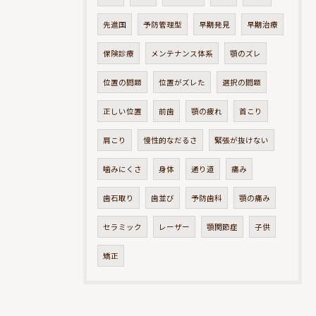
先進国
予防管理型
早期発見
早期治療
保険診療
メンテナンス体系
顎のズレ
位置の問題
位置がズレた
選択の問題
正しい位置
前歯
顎の疲れ
首こり
肩こり
慢性的なだるさ
緊張が抜けない
噛みにくさ
身体
通り道
痛み
歯石取り
歯並び
予防歯科
顎の痛み
セラミック
レーザー
顎関節症
子供
矯正