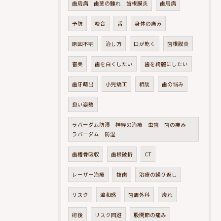
歯周病 歯茎の腫れ 歯根膜炎
歯周病
予防
咬合
舌
身体の痛み
原因不明
治し方
口が乾く
歯根膜炎
審美
歯を白くしたい
歯を綺麗にしたい
歯牙萌出
小児矯正
相談
歯の悩み
良い姿勢
ラバーダム防湿 神経の治療 虫歯 歯の痛み
ラバーダム 防湿
歯槽骨吸収
歯根破折
CT
レーザー治療
抜歯
治療の繰り返し
リスク
違和感
歯周外科
痺れ
術後
リスク回避
股関節の痛み