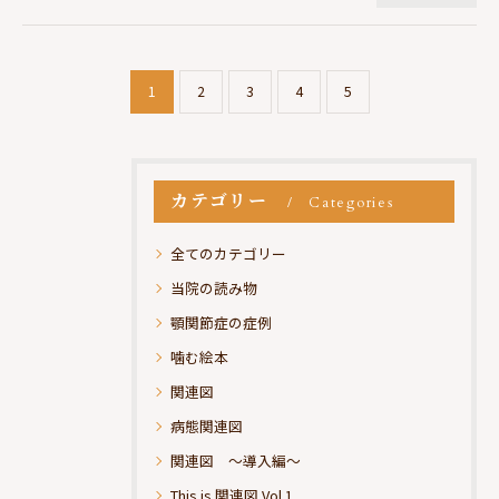
1
2
3
4
5
カテゴリー
Categories
全てのカテゴリー
当院の読み物
顎関節症の症例
噛む絵本
関連図
病態関連図
関連図 ～導入編～
This is 関連図 Vol.1