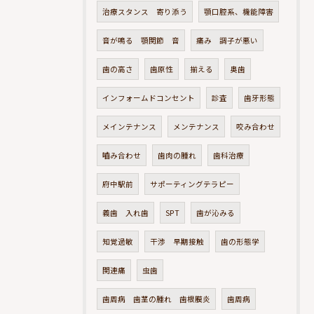
治療スタンス 寄り添う
顎口腔系、機能障害
音が鳴る 顎関節 音
痛み 調子が悪い
歯の高さ
歯原性
揃える
奥歯
インフォームドコンセント
診査
歯牙形態
メインテナンス
メンテナンス
咬み合わせ
嚙み合わせ
歯肉の腫れ
歯科治療
府中駅前
サポーティングテラピー
義歯 入れ歯
SPT
歯が沁みる
知覚過敏
干渉 早期接触
歯の形態学
関連痛
虫歯
歯周病 歯茎の腫れ 歯根膜炎
歯周病