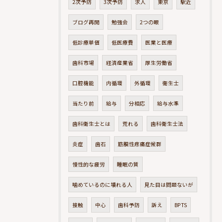
2次予防
3次予防
求人
東京
駅近
ブログ再開
勉強会
2つの眼
低診療単価
低医療費
医業と医療
歯科市場
経済産業省
厚生労働省
口腔機能
内循環
外循環
衛生士
当たり前
給与
分相応
給与水準
歯科衛生士とは
荒れる
歯科衛生士法
炎症
歯石
筋膜性疼痛症候群
慢性的な疲労
睡眠の質
噛めているのに壊れる人
見た目は問題ないが
接触
中心
歯科予防
訴え
BPTS