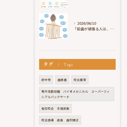
2026/06/10
「前歯が頑張る人は、だいたい疲れている」
タグ
Tags
府中市
歯医者
咬合異常
等尺性筋収縮 バイオメカニカル スーパーフィ
シアルバックヤード
低位咬合 生理反射
咬合誘導 成長 歯列矯正