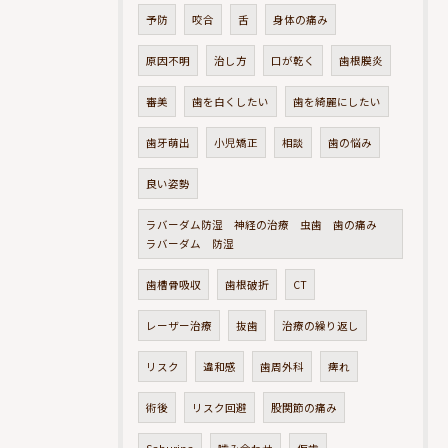
予防
咬合
舌
身体の痛み
原因不明
治し方
口が乾く
歯根膜炎
審美
歯を白くしたい
歯を綺麗にしたい
歯牙萌出
小児矯正
相談
歯の悩み
良い姿勢
ラバーダム防湿 神経の治療 虫歯 歯の痛み
ラバーダム 防湿
歯槽骨吸収
歯根破折
CT
レーザー治療
抜歯
治療の繰り返し
リスク
違和感
歯周外科
痺れ
術後
リスク回避
股関節の痛み