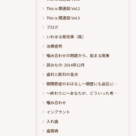
This is 関連図 Vol.2
This is 関連図 Vol.3
ブログ
いわゆる発信事（風）
治療症例
噛み合わせの問題から、始まる現象
読みもの: 2014年12月
歯科と医科の盲点
顎関節症のおはなし～顎歴にも品位にこだわりたい
～終わりに～あなたが、どういった考えの治療をお求めになられるのか？
嚙み合わせ
インプラント
入れ歯
歯周病