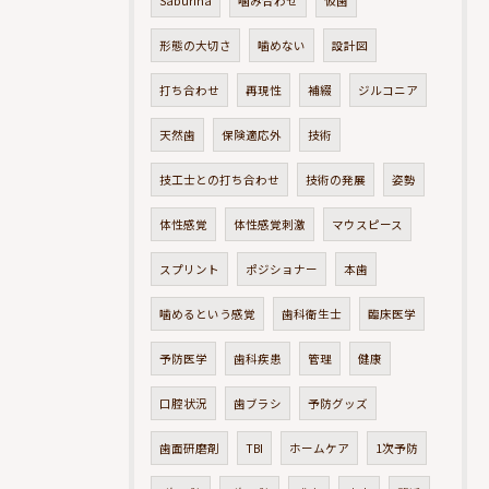
Saburina
噛み合わせ
仮歯
形態の大切さ
噛めない
設計図
打ち合わせ
再現性
補綴
ジルコニア
天然歯
保険適応外
技術
技工士との打ち合わせ
技術の発展
姿勢
体性感覚
体性感覚刺激
マウスピース
スプリント
ポジショナー
本歯
噛めるという感覚
歯科衛生士
臨床医学
予防医学
歯科疾患
管理
健康
口腔状況
歯ブラシ
予防グッズ
歯面研磨剤
TBI
ホームケア
1次予防