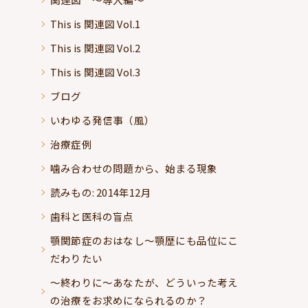
This is 関連図 Vol.1
This is 関連図 Vol.2
This is 関連図 Vol.3
ブログ
いわゆる発信事（風）
治療症例
噛み合わせの問題から、始まる現象
読みもの: 2014年12月
歯科と医科の盲点
顎関節症のおはなし～顎歴にも品位にこ
だわりたい
～終わりに～あなたが、どういった考え
の治療をお求めになられるのか？