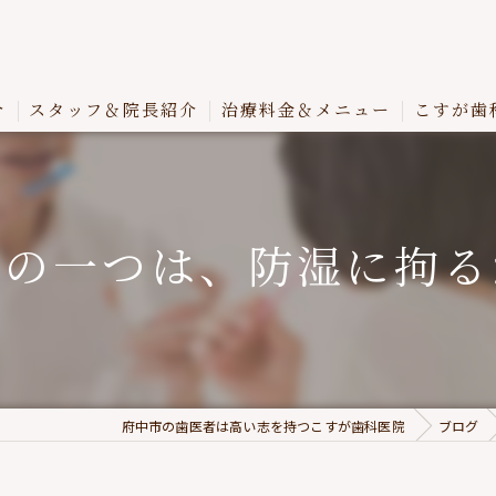
介
スタッフ＆院長紹介
治療料金＆メニュー
こすが歯
口の一つは、防湿に拘る
府中市の歯医者は高い志を持つこすが歯科医院
ブログ