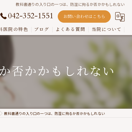
教科書通りの入り口の一つは、防湿に拘るか否かかもしれない
042-352-1551
お問い合わせはこちら
科医院の特色
ブログ
よくある質問
当院について
嚙み合わせ
インプラント
か否かかもしれない
入れ歯
歯周病
虫歯
教科書通りの入り口の一つは、防湿に拘るか否かかもしれない