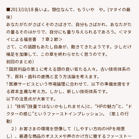
■2013/10/18 長いよ。顎位なんて、もういや や。(マタイの最
後）
あなたがたがさばくそのさばきで、自分もさばかれ、あなたがた
の量るそのはかりで、自分にも量り与えられるであろう。＜マタ
イによる福音書 ７章２節＞
さて、この話題もあたし自身が、飽きてきたようです。少しだけ
補足を加筆して、この章を終わらせたく思うのです。
前回のまとめ）
? 国民利益の第１に考える頭の良い官たる人々。古い技術体系の
下、医科・歯科の連携と言う方法論を考えます。
? 医療サービスという市場論理に合わせて、以下の準備支度をす
る資本主義な考え方。しかし、新しい技術体系です。
以下の注意点が大事です。
１）“技術”(技量ではないかもしれません)と、“HPの魅力”と、“ド
クターの感じ”というファーストインプレッション。（第１の行
動）
２）お客さまの環境を想像して（しやすい方向のHPを用意
し）、最適な商品のオススメや声のかけ方に徹するファーストー