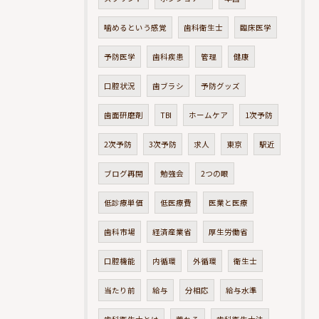
噛めるという感覚
歯科衛生士
臨床医学
予防医学
歯科疾患
管理
健康
口腔状況
歯ブラシ
予防グッズ
歯面研磨剤
TBI
ホームケア
1次予防
2次予防
3次予防
求人
東京
駅近
ブログ再開
勉強会
2つの眼
低診療単価
低医療費
医業と医療
歯科市場
経済産業省
厚生労働省
口腔機能
内循環
外循環
衛生士
当たり前
給与
分相応
給与水準