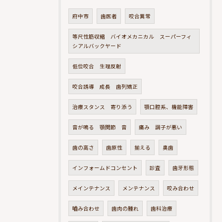
府中市
歯医者
咬合異常
等尺性筋収縮 バイオメカニカル スーパーフィ
シアルバックヤード
低位咬合 生理反射
咬合誘導 成長 歯列矯正
治療スタンス 寄り添う
顎口腔系、機能障害
音が鳴る 顎関節 音
痛み 調子が悪い
歯の高さ
歯原性
揃える
奥歯
インフォームドコンセント
診査
歯牙形態
メインテナンス
メンテナンス
咬み合わせ
嚙み合わせ
歯肉の腫れ
歯科治療