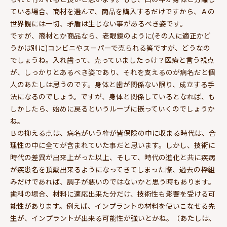
ている場合、商材を選んで、商品を購入するだけですから、Ａの
世界観には一切、矛盾は生じない事があるべき姿です。
ですが、商材とか商品なら、老眼鏡のように(その人に適正かど
うかは別に)コンビニやスーパーで売られる筈ですが、どうなの
でしょうね。入れ歯って、売っていましたっけ？医療と言う視点
が、しっかりとあるべき姿であり、それを支えるのが病名だと個
人のあたしは思うのです。身体と歯が関係ない限り、成立する手
法になるのでしょう。ですが、身体と関係しているとなれば、も
しかしたら、始めに戻るというループに嵌っていくのでしょうか
ね。
Ｂの抑える点は、病名がいう枠が皆保険の中に収まる時代は、合
理性の中に全てが含まれていた事だと思います。しかし、技術に
時代の差異が出来上がった以上、そして、時代の進化と共に疾病
が疾患名を頂戴出来るようになってきてしまった際、過去の枠組
みだけであれば、調子が悪いのではないかと思う時もあります。
歯科の場合、材料に適応出来た分だけ、技術性も影響を受ける可
能性があります。例えば、インプラントの材料を使いこなせる先
生が、インプラントが出来る可能性が強いとかね。（あたしは、