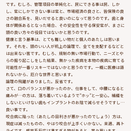
です。むしろ、管理項目の単純化と、民にできる事は民、しか
し、官にしかできない事は官と、市場経済の良さと、皆保険の良
さの融合系を、見いだせると良いのになって思うのです。歯と身
体が関係あるとなった場合、その安全性を守る保安官が、まさに
頭の良い方々の役目ではないかと思うのです。
健康と言う基準は、とても難しい物だと個人のあたしは思いま
す。それを、頭のいい人が机上の論理で、全てを支配するなどと
は出来ない筈です。むしろ、規制の無い市場行動で、ニーズとや
らの掘り起こしをした結果、無かった疾病を本物の疾病に育てる
可能性が一番リスキーではないかと思うのです。一概に医療は語
れないから、厄介な世界と思います。
論理の飛躍がありました。反省です。
さて、口のバランスが悪かったのか、仕事をして、中腰になると
痛みが…の方は、落ち着いているようで”ホッ”と一安心。補綴を
しないといけない歯もインプラントのお陰で減らせそうですし…
良い事です。
咬合病に陥った（あたしの目利きが悪かったのでしょう）方は、
現症は減ったものの、やはり咬合が上手くいかない。来週、再ト
ライです。感覚系反応は凄すぎる物があると、常々思います。