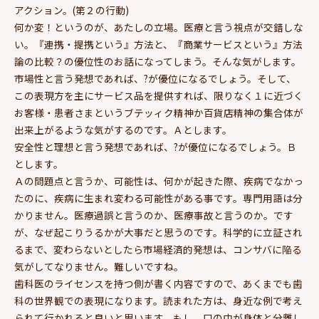
アクション。(第２の行動)
何か変！というのが、あたしの立場。医療と言う視点が交錯しな
い。『連携・提携という』方法と、『商業サービスという』方法
論の比較？の優位性のお話になってしまう。そんな気がします。
市場性と言う発想であれば、?が優位になるでしょう。そして、
この表現方を主にサービス品を提供すれば、限りなく１に近づく
お客様・患者さまというブテッィク精神か百貨店精神の集合体が
出来上がるような気がするのです。Ａとします。
安全性と理想と言う発想であれば、?が優位になるでしょう。Ｂ
とします。
Ａの問題点と言うか、可能性は、何かが起きた際、疾病でなかっ
たのに、疾病に生まれ変わる可能性がある事です。専門用語は分
かりません。医療過誤と言うのか、医療事故と言うのか。です
が、なぜ起こりうるかが大事だと思うのです。科学的に立証され
るまで、変わらないとしたら市場経済的発想は、コンサバに陥る
気がしてなりません。難しいですね。
歯科医のライセンスを持つ側が書く内容ですので、あくまでも歯
科の世界観での表現になります。読まれた方は、身近な例で考え
られて行かれると良いと思います。もし、口の中が身体と分離し