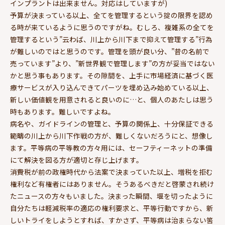
インプラントは出来ません。対応はしていますが)
予算が決まっている以上、全てを管理するという掟の限界を認め
る時が来ているように思うのですがね。むしろ、複雑系の全てを
管理するという”云わば、川上から川下まで抑えて管理する”行為
が難しいのではと思うのです。管理を頭が良い分、”昔の名前で
売っています”より、”新世界観で管理します”の方が妥当ではない
かと思う事もあります。その隙間を、上手に市場経済に基づく医
療サービスが入り込んできてパーツを埋め込み始めている以上、
新しい価値観を用意されると良いのに…と、個人のあたしは思う
時もあります。難しいですよね。
病名や、ガイドラインの管理と、予算の関係上、十分保証できる
範疇の川上から川下作戦の方が、難しくないだろうにと、想像し
ます。平等病の平等教の方々用には、セーフティーネットの準備
にて解決を図る方が適切と存じ上げます。
消費税が前の政権時代から法案で決まっていた以上、増税を拒む
権利など有権者にはありません。そうあるべきだと啓蒙され続け
たニュースの方々もいました。決まった瞬間、堰を切ったように
自分たちは軽減税率の適応の権利要求と、平等行動ですから、新
しいトライをしようとすれば、すかさず、平等病は治まらない筈