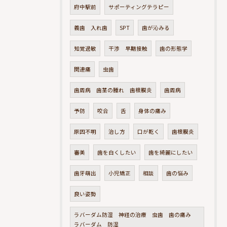
府中駅前
サポーティングテラピー
義歯 入れ歯
SPT
歯が沁みる
知覚過敏
干渉 早期接触
歯の形態学
関連痛
虫歯
歯周病 歯茎の腫れ 歯根膜炎
歯周病
予防
咬合
舌
身体の痛み
原因不明
治し方
口が乾く
歯根膜炎
審美
歯を白くしたい
歯を綺麗にしたい
歯牙萌出
小児矯正
相談
歯の悩み
良い姿勢
ラバーダム防湿 神経の治療 虫歯 歯の痛み
ラバーダム 防湿