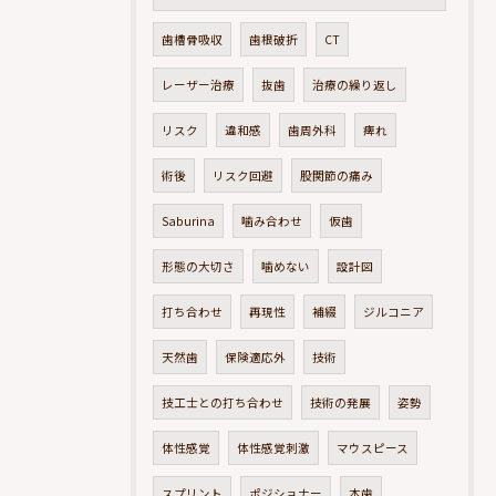
歯槽骨吸収
歯根破折
CT
レーザー治療
抜歯
治療の繰り返し
リスク
違和感
歯周外科
痺れ
術後
リスク回避
股関節の痛み
Saburina
噛み合わせ
仮歯
形態の大切さ
噛めない
設計図
打ち合わせ
再現性
補綴
ジルコニア
天然歯
保険適応外
技術
技工士との打ち合わせ
技術の発展
姿勢
体性感覚
体性感覚刺激
マウスピース
スプリント
ポジショナー
本歯