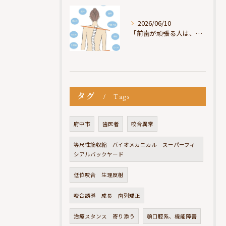
2026/06/10
「前歯が頑張る人は、だいたい疲れている」
タグ
Tags
府中市
歯医者
咬合異常
等尺性筋収縮 バイオメカニカル スーパーフィ
シアルバックヤード
低位咬合 生理反射
咬合誘導 成長 歯列矯正
治療スタンス 寄り添う
顎口腔系、機能障害