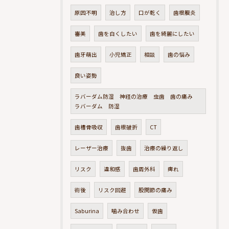
原因不明
治し方
口が乾く
歯根膜炎
審美
歯を白くしたい
歯を綺麗にしたい
歯牙萌出
小児矯正
相談
歯の悩み
良い姿勢
ラバーダム防湿 神経の治療 虫歯 歯の痛み
ラバーダム 防湿
歯槽骨吸収
歯根破折
CT
レーザー治療
抜歯
治療の繰り返し
リスク
違和感
歯周外科
痺れ
術後
リスク回避
股関節の痛み
Saburina
噛み合わせ
仮歯