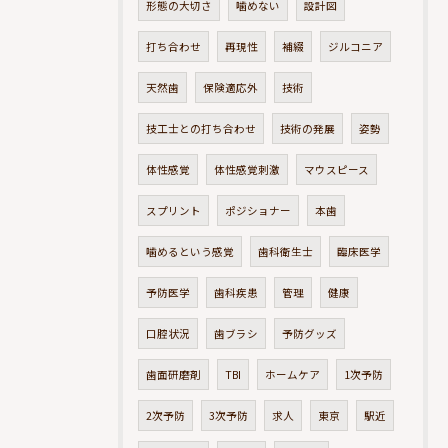
形態の大切さ
噛めない
設計図
打ち合わせ
再現性
補綴
ジルコニア
天然歯
保険適応外
技術
技工士との打ち合わせ
技術の発展
姿勢
体性感覚
体性感覚刺激
マウスピース
スプリント
ポジショナー
本歯
噛めるという感覚
歯科衛生士
臨床医学
予防医学
歯科疾患
管理
健康
口腔状況
歯ブラシ
予防グッズ
歯面研磨剤
TBI
ホームケア
1次予防
2次予防
3次予防
求人
東京
駅近