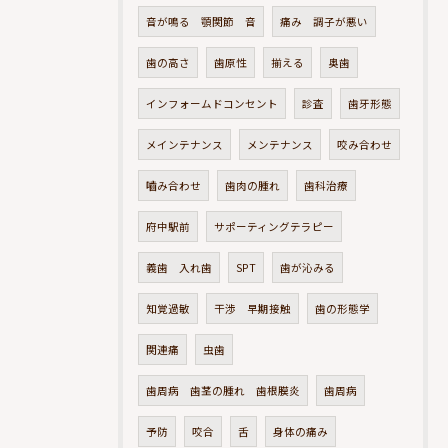
音が鳴る 顎関節 音
痛み 調子が悪い
歯の高さ
歯原性
揃える
奥歯
インフォームドコンセント
診査
歯牙形態
メインテナンス
メンテナンス
咬み合わせ
嚙み合わせ
歯肉の腫れ
歯科治療
府中駅前
サポーティングテラピー
義歯 入れ歯
SPT
歯が沁みる
知覚過敏
干渉 早期接触
歯の形態学
関連痛
虫歯
歯周病 歯茎の腫れ 歯根膜炎
歯周病
予防
咬合
舌
身体の痛み