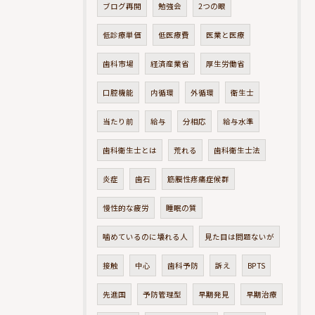
ブログ再開
勉強会
2つの眼
低診療単価
低医療費
医業と医療
歯科市場
経済産業省
厚生労働省
口腔機能
内循環
外循環
衛生士
当たり前
給与
分相応
給与水準
歯科衛生士とは
荒れる
歯科衛生士法
炎症
歯石
筋膜性疼痛症候群
慢性的な疲労
睡眠の質
噛めているのに壊れる人
見た目は問題ないが
接触
中心
歯科予防
訴え
BPTS
先進国
予防管理型
早期発見
早期治療