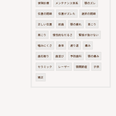
保険診療
メンテナンス体系
顎のズレ
位置の問題
位置がズレた
選択の問題
正しい位置
前歯
顎の疲れ
首こり
肩こり
慢性的なだるさ
緊張が抜けない
噛みにくさ
身体
通り道
痛み
歯石取り
歯並び
予防歯科
顎の痛み
セラミック
レーザー
顎関節症
子供
矯正