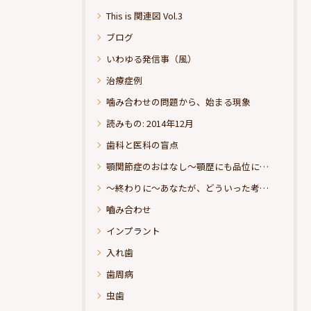
This is 関連図 Vol.3
ブログ
いわゆる発信事（風）
治療症例
噛み合わせの問題から、始まる現象
読みもの: 2014年12月
歯科と医科の盲点
顎関節症のおはなし～顎歴にも品位にこだわりたい
～終わりに～あなたが、どういった考えの治療をお求めになられるのか？
嚙み合わせ
インプラント
入れ歯
歯周病
虫歯