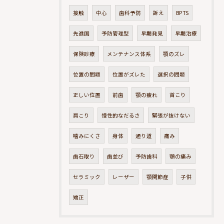
接触
中心
歯科予防
訴え
BPTS
先進国
予防管理型
早期発見
早期治療
保険診療
メンテナンス体系
顎のズレ
位置の問題
位置がズレた
選択の問題
正しい位置
前歯
顎の疲れ
首こり
肩こり
慢性的なだるさ
緊張が抜けない
噛みにくさ
身体
通り道
痛み
歯石取り
歯並び
予防歯科
顎の痛み
セラミック
レーザー
顎関節症
子供
矯正