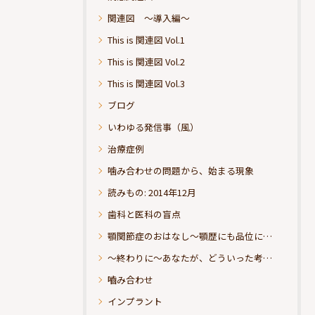
関連図 ～導入編～
This is 関連図 Vol.1
This is 関連図 Vol.2
This is 関連図 Vol.3
ブログ
いわゆる発信事（風）
治療症例
噛み合わせの問題から、始まる現象
読みもの: 2014年12月
歯科と医科の盲点
顎関節症のおはなし～顎歴にも品位にこだわりたい
～終わりに～あなたが、どういった考えの治療をお求めになられるのか？
嚙み合わせ
インプラント