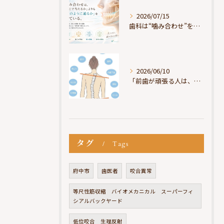
2026/07/15
歯科は“噛み合わせ”を見ているが、身体は“通り道”を見ている
2026/06/10
「前歯が頑張る人は、だいたい疲れている」
タグ
Tags
府中市
歯医者
咬合異常
等尺性筋収縮 バイオメカニカル スーパーフィ
シアルバックヤード
低位咬合 生理反射