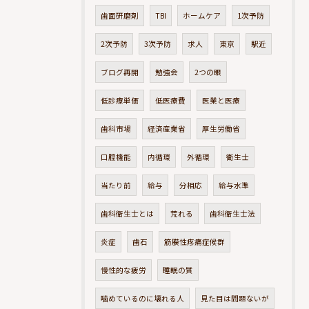
歯面研磨剤
TBI
ホームケア
1次予防
2次予防
3次予防
求人
東京
駅近
ブログ再開
勉強会
2つの眼
低診療単価
低医療費
医業と医療
歯科市場
経済産業省
厚生労働省
口腔機能
内循環
外循環
衛生士
当たり前
給与
分相応
給与水準
歯科衛生士とは
荒れる
歯科衛生士法
炎症
歯石
筋膜性疼痛症候群
慢性的な疲労
睡眠の質
噛めているのに壊れる人
見た目は問題ないが