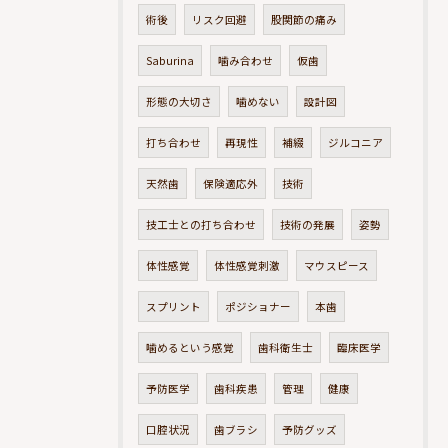
術後
リスク回避
股関節の痛み
Saburina
噛み合わせ
仮歯
形態の大切さ
噛めない
設計図
打ち合わせ
再現性
補綴
ジルコニア
天然歯
保険適応外
技術
技工士との打ち合わせ
技術の発展
姿勢
体性感覚
体性感覚刺激
マウスピース
スプリント
ポジショナー
本歯
噛めるという感覚
歯科衛生士
臨床医学
予防医学
歯科疾患
管理
健康
口腔状況
歯ブラシ
予防グッズ