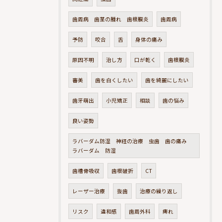
歯周病 歯茎の腫れ 歯根膜炎
歯周病
予防
咬合
舌
身体の痛み
原因不明
治し方
口が乾く
歯根膜炎
審美
歯を白くしたい
歯を綺麗にしたい
歯牙萌出
小児矯正
相談
歯の悩み
良い姿勢
ラバーダム防湿 神経の治療 虫歯 歯の痛み
ラバーダム 防湿
歯槽骨吸収
歯根破折
CT
レーザー治療
抜歯
治療の繰り返し
リスク
違和感
歯周外科
痺れ