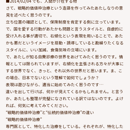
■2014/02/04 でも、人間が介在する物
さて、戦略的価値枠治療という造語を作ってみたあたしなりの意
見を述べたく思うのです。
立ち位置の確認として、保険制度を肯定する側に立っています。
で、国を愛する行動があたかも問題と言うスタイルと、自虐的に
受け入れる事が適切で、右傾化という表現を用いることで、あた
かも悪だというイメージを扇動・誘導していると勘繰りたくなる
スタイルに、いい加減、食傷気味の立場にいます。
で、あたしが知る自費診療の世界をあげてみたく思うのです。情
報としては限られていますが、右傾化を主張される方々が大事に
する世界でなく、きっと、それ以外の世界だと思います。ま、こ
の場合、日本でないという理解で如何でしょうか？
表現は遊びながら、適当に始めてみたく思うのです…
違いを出して行けば、何かが見えてくるかもしれません。と言う
か、あたしも整理が完璧になされている訳ではないのです。よけ
れば、何気に考えてみてください。
“戦略的価値枠治療”と“伝統的価値枠治療”の違い
“戦略的価値枠治療”
専門医として、特化した治療をしている。それぞれが、特化した