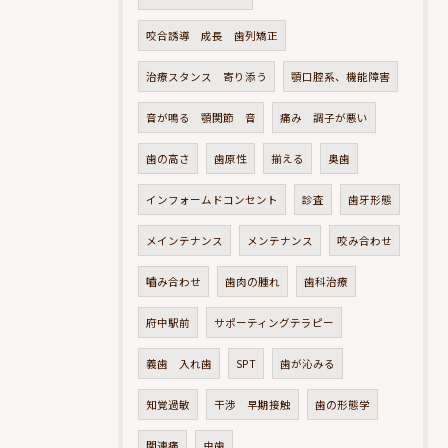
咬合誘導 成長 歯列矯正
治療スタンス 寄り添う
顎口腔系、機能障害
音が鳴る 顎関節 音
痛み 調子が悪い
歯の高さ
歯原性
揃える
奥歯
インフォームドコンセント
診査
歯牙形態
メインテナンス
メンテナンス
咬み合わせ
嚙み合わせ
歯肉の腫れ
歯科治療
府中駅前
サポーティングテラピー
義歯 入れ歯
SPT
歯が沁みる
知覚過敏
干渉 早期接触
歯の形態学
関連痛
虫歯