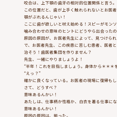
咬合は、上下顎の歯牙の相対的位置関係と言う。
この位置だと、歯が上手く触れられないとお医者
顎がぶれるんじゃい！
ここに歯が欲しいと吠え始める！スピーがモンソ
噛み合わせの意味のヒントにどうやら出会った
原因の原因が、お医者先生によって、見つけられ
で、お医者先生、この疾患に苦しむ患者、医者と
治そう！歯医者集団を作りません？
先生、一緒にやりましょうよ！
“半年！これを目指しましょう。身体から＊＊＊
“えっ？”
確かに良くなっている。お医者の現場に復帰もし
さて、どうすべ？
意味あるんかい！
あたしは、仕事柄か性格か、白衣を着る仕事にな
意味あるんかい！
原因の原因は、揃った。