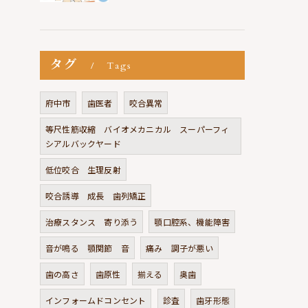
タグ
Tags
府中市
歯医者
咬合異常
等尺性筋収縮 バイオメカニカル スーパーフィ
シアルバックヤード
低位咬合 生理反射
咬合誘導 成長 歯列矯正
治療スタンス 寄り添う
顎口腔系、機能障害
音が鳴る 顎関節 音
痛み 調子が悪い
歯の高さ
歯原性
揃える
奥歯
インフォームドコンセント
診査
歯牙形態