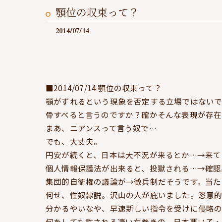
顎位の収束って？
2014/07/14
■2014/07/14 顎位の収束って？
顎がずれるという現象を否定する立場ではないで
骨すべると言うのですか？確かそんな表現が存在
まあ、ニアンスって言う奴で…
でも、大丈夫。
円安が続くと、日本は大不況が来るとか…→来て
個人情報保護法が出来ると、投獄される…→確認
集団的自衛権の議論が→徴兵制だそうです。当た
何せ、性奴隷説。沢山の人が庇いました。恣意的
分かるやいなや、早速新しい指令を受けに侵略の
何をしても許される凄い左巻きの、日本悪い子・