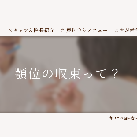
介
スタッフ＆院長紹介
治療料金＆メニュー
こすが歯
顎位の収束って？
府中市の歯医者