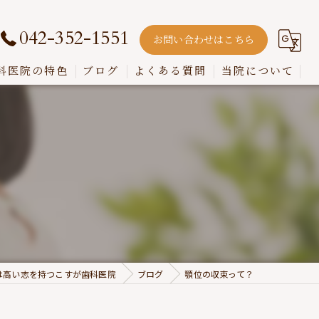
042-352-1551
お問い合わせはこちら
科医院の特色
ブログ
よくある質問
当院について
嚙み合わせ
インプラント
入れ歯
歯周病
虫歯
は高い志を持つこすが歯科医院
ブログ
顎位の収束って？