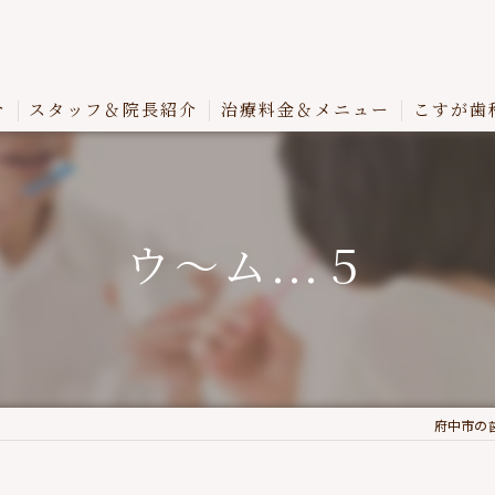
介
スタッフ＆院長紹介
治療料金＆メニュー
こすが歯
ウ～ム...５
府中市の