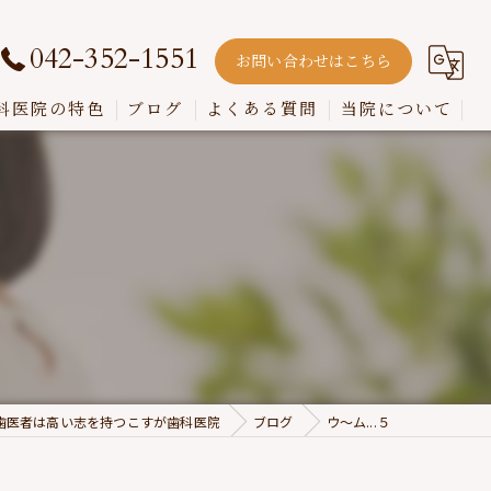
042-352-1551
お問い合わせはこちら
科医院の特色
ブログ
よくある質問
当院について
嚙み合わせ
インプラント
入れ歯
歯周病
虫歯
歯医者は高い志を持つこすが歯科医院
ブログ
ウ～ム...５