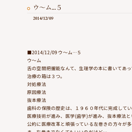
ウ～ム...５
2014/12/09
■2014/12/09 ウ～ム…５
ウ～ム
舌の空間把握能なんて、生理学の本に書いてあっ
治療の箱は３つ。
対処療法
原因療法
抜本療法
歯科の保険の歴史は、１９６０年代に完成してい
医療技術が進み、医学(歯学)が進み、抜本療法
公約に医療改革と頑張っている左巻きの方々が多
ま、左巻きでなくてもいいのだけど…