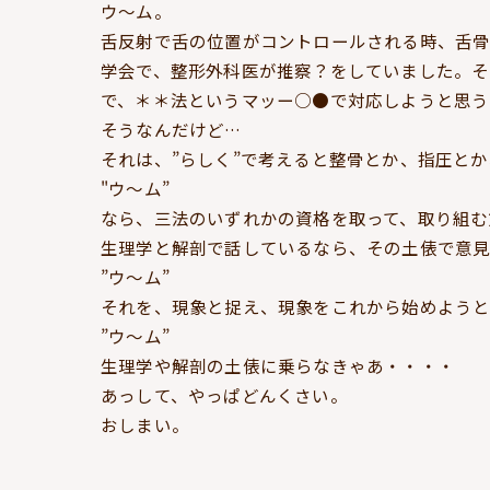
ウ～ム。
舌反射で舌の位置がコントロールされる時、舌骨
学会で、整形外科医が推察？をしていました。そ
で、＊＊法というマッー○●で対応しようと思う
そうなんだけど…
それは、”らしく”で考えると整骨とか、指圧と
"ウ～ム”
なら、三法のいずれかの資格を取って、取り組む
生理学と解剖で話しているなら、その土俵で意見
”ウ～ム”
それを、現象と捉え、現象をこれから始めようと
”ウ～ム”
生理学や解剖の土俵に乗らなきゃあ・・・・
あっして、やっぱどんくさい。
おしまい。