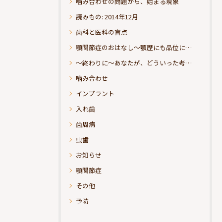
噛み合わせの問題から、始まる現象
読みもの: 2014年12月
歯科と医科の盲点
顎関節症のおはなし～顎歴にも品位にこだわりたい
～終わりに～あなたが、どういった考えの治療をお求めになられるのか？
嚙み合わせ
インプラント
入れ歯
歯周病
虫歯
お知らせ
顎関節症
その他
予防