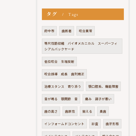
タグ
Tags
府中市
歯医者
咬合異常
等尺性筋収縮 バイオメカニカル スーパーフィ
シアルバックヤード
低位咬合 生理反射
咬合誘導 成長 歯列矯正
治療スタンス 寄り添う
顎口腔系、機能障害
音が鳴る 顎関節 音
痛み 調子が悪い
歯の高さ
歯原性
揃える
奥歯
インフォームドコンセント
診査
歯牙形態