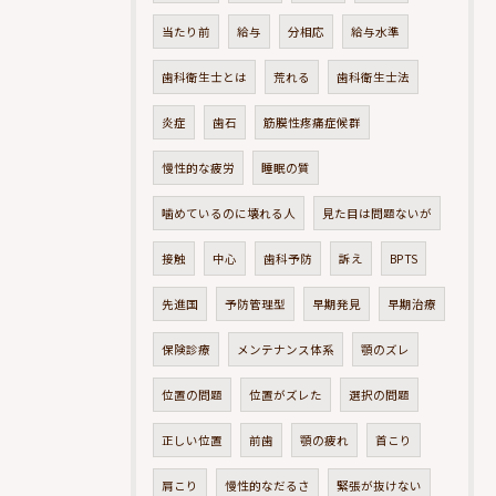
当たり前
給与
分相応
給与水準
歯科衛生士とは
荒れる
歯科衛生士法
炎症
歯石
筋膜性疼痛症候群
慢性的な疲労
睡眠の質
噛めているのに壊れる人
見た目は問題ないが
接触
中心
歯科予防
訴え
BPTS
先進国
予防管理型
早期発見
早期治療
保険診療
メンテナンス体系
顎のズレ
位置の問題
位置がズレた
選択の問題
正しい位置
前歯
顎の疲れ
首こり
肩こり
慢性的なだるさ
緊張が抜けない