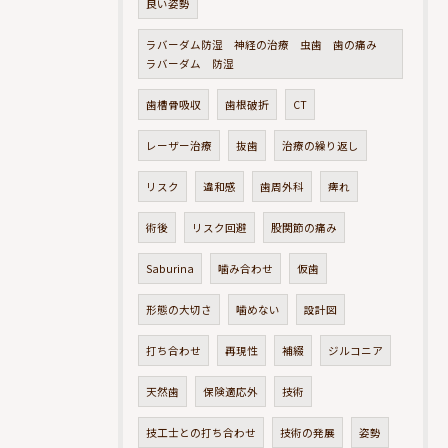
良い姿勢
ラバーダム防湿 神経の治療 虫歯 歯の痛み
ラバーダム 防湿
歯槽骨吸収
歯根破折
CT
レーザー治療
抜歯
治療の繰り返し
リスク
違和感
歯周外科
痺れ
術後
リスク回避
股関節の痛み
Saburina
噛み合わせ
仮歯
形態の大切さ
噛めない
設計図
打ち合わせ
再現性
補綴
ジルコニア
天然歯
保険適応外
技術
技工士との打ち合わせ
技術の発展
姿勢