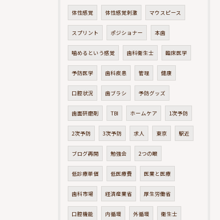
体性感覚
体性感覚刺激
マウスピース
スプリント
ポジショナー
本歯
噛めるという感覚
歯科衛生士
臨床医学
予防医学
歯科疾患
管理
健康
口腔状況
歯ブラシ
予防グッズ
歯面研磨剤
TBI
ホームケア
1次予防
2次予防
3次予防
求人
東京
駅近
ブログ再開
勉強会
2つの眼
低診療単価
低医療費
医業と医療
歯科市場
経済産業省
厚生労働省
口腔機能
内循環
外循環
衛生士