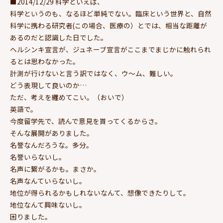
■2014/12/29 科学といえば、
科学というのも、なるほど単純でない。臨床という世界と、自然
科学に携わる研究者(この場合、医療の）とでは、相当な距離が
あるのだと認識した日でした。
ヘルシンキ宣言が、ジュネーブ宣言がここまでまじかに触れられ
るとは思わなかった。
計測が行けないと言う訳ではなく、ウ～ム、難しい。
どう表現して良いのか…
ただ、考えを纏めてこい。（おいで）
英語で。
今度留学先で、読んで意見を貰ってくるからさ。
そんな展開がありました。
名誉なんだろうな。多分。
名誉いらないし。
名声に繋がるかも。まさか。
名声なんていらないし。
地位が得られるかもしれないなんて、想像できたりして。
地位なんて興味ないし。
困りました。