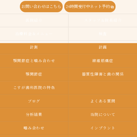
お問い合わせはこちら
24時間受付中ネット予約
医院紹介
スタッフ＆院長紹介
治療料金＆メニュー
検査
計測
計画
顎関節症と噛み合わせ
線維筋痛症
顎関節症
器質性障害と歯の関係
こすが歯科医院の特色
ブログ
よくある質問
分析結果
当院について
嚙み合わせ
インプラント