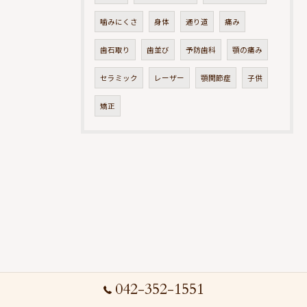
噛みにくさ
身体
通り道
痛み
歯石取り
歯並び
予防歯科
顎の痛み
セラミック
レーザー
顎関節症
子供
矯正
042-352-1551