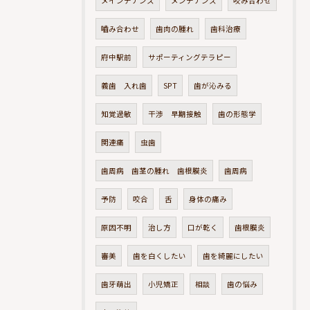
メインテナンス
メンテナンス
咬み合わせ
嚙み合わせ
歯肉の腫れ
歯科治療
府中駅前
サポーティングテラピー
義歯 入れ歯
SPT
歯が沁みる
知覚過敏
干渉 早期接触
歯の形態学
関連痛
虫歯
歯周病 歯茎の腫れ 歯根膜炎
歯周病
予防
咬合
舌
身体の痛み
原因不明
治し方
口が乾く
歯根膜炎
審美
歯を白くしたい
歯を綺麗にしたい
歯牙萌出
小児矯正
相談
歯の悩み