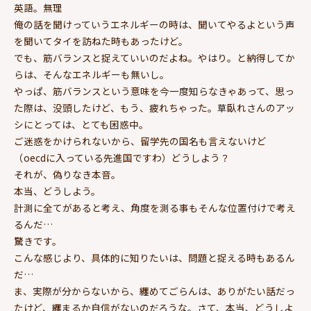
英語。無理
俺の話を聞けっていうエネルギーの時は、聞いてやるよという声
を聞いてタイを訪ねた時もあったけど。
でも、筋バランスと捉えていいのだよね。やはり。と納得してか
らは、そんなエネルギーも無いし。
やっぱ、筋バランスという意味を今一度知らなきゃあって、思っ
た際は、没頭したけど、もう、疲れちゃった。草臥れさんのアッ
シにとっては、とても困惑中。
ご迷惑をかけられないから、留学先の国名も言えないけど
（oecdに入っている先進国ですわ）どうしよう？
それが、偽りなき本音。
本当、どうしよう。
計測に全てがあると考え、角度を測る事もそんな位置付けで考え
るんだ…
驚きです。
こんな感じより、具体的に知りたいは、問題と捉える時もあるん
だ…
ま、実際が分からないから、纏めてごらんは、ありがたい話だっ
たけど、纏まるか自信がないのだろうな。さて、本当、どうしよ