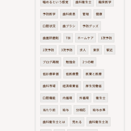
噛めるという感覚
歯科衛生士
臨床医学
予防医学
歯科疾患
管理
健康
口腔状況
歯ブラシ
予防グッズ
歯面研磨剤
TBI
ホームケア
1次予防
2次予防
3次予防
求人
東京
駅近
ブログ再開
勉強会
2つの眼
低診療単価
低医療費
医業と医療
歯科市場
経済産業省
厚生労働省
口腔機能
内循環
外循環
衛生士
当たり前
給与
分相応
給与水準
歯科衛生士とは
荒れる
歯科衛生士法