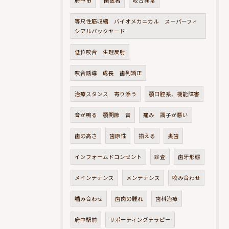
府中市
歯医者
咬合異常
等尺性筋収縮 バイオメカニカル スーパーフィ
シアルバックヤード
低位咬合 生理反射
咬合誘導 成長 歯列矯正
治療スタンス 寄り添う
顎口腔系、機能障害
音が鳴る 顎関節 音
痛み 調子が悪い
歯の高さ
歯原性
揃える
奥歯
インフォームドコンセント
診査
歯牙形態
メインテナンス
メンテナンス
咬み合わせ
嚙み合わせ
歯肉の腫れ
歯科治療
府中駅前
サポーティングテラピー