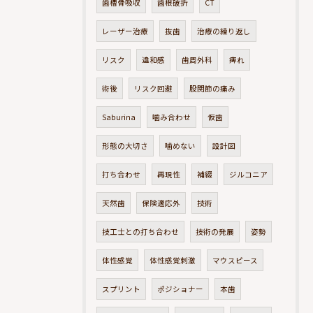
歯槽骨吸収
歯根破折
CT
レーザー治療
抜歯
治療の繰り返し
リスク
違和感
歯周外科
痺れ
術後
リスク回避
股関節の痛み
Saburina
噛み合わせ
仮歯
形態の大切さ
噛めない
設計図
打ち合わせ
再現性
補綴
ジルコニア
天然歯
保険適応外
技術
技工士との打ち合わせ
技術の発展
姿勢
体性感覚
体性感覚刺激
マウスピース
スプリント
ポジショナー
本歯