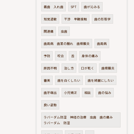
義歯 入れ歯
SPT
歯が沁みる
知覚過敏
干渉 早期接触
歯の形態学
関連痛
虫歯
歯周病 歯茎の腫れ 歯根膜炎
歯周病
予防
咬合
舌
身体の痛み
原因不明
治し方
口が乾く
歯根膜炎
審美
歯を白くしたい
歯を綺麗にしたい
歯牙萌出
小児矯正
相談
歯の悩み
良い姿勢
ラバーダム防湿 神経の治療 虫歯 歯の痛み
ラバーダム 防湿