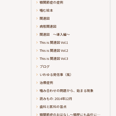
顎関節症の症例
噛む絵本
関連図
病態関連図
関連図 ～導入編～
This is 関連図 Vol.1
This is 関連図 Vol.2
This is 関連図 Vol.3
ブログ
いわゆる発信事（風）
治療症例
噛み合わせの問題から、始まる現象
読みもの: 2014年12月
歯科と医科の盲点
顎関節症のおはなし～顎歴にも品位にこだわりたい