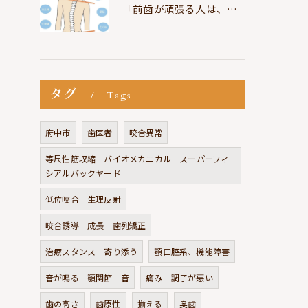
「前歯が頑張る人は、だいたい疲れている」
タグ
Tags
府中市
歯医者
咬合異常
等尺性筋収縮 バイオメカニカル スーパーフィ
シアルバックヤード
低位咬合 生理反射
咬合誘導 成長 歯列矯正
治療スタンス 寄り添う
顎口腔系、機能障害
音が鳴る 顎関節 音
痛み 調子が悪い
歯の高さ
歯原性
揃える
奥歯