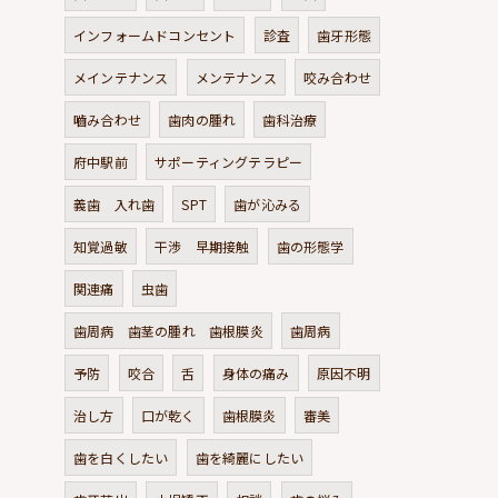
インフォームドコンセント
診査
歯牙形態
メインテナンス
メンテナンス
咬み合わせ
嚙み合わせ
歯肉の腫れ
歯科治療
府中駅前
サポーティングテラピー
義歯 入れ歯
SPT
歯が沁みる
知覚過敏
干渉 早期接触
歯の形態学
関連痛
虫歯
歯周病 歯茎の腫れ 歯根膜炎
歯周病
予防
咬合
舌
身体の痛み
原因不明
治し方
口が乾く
歯根膜炎
審美
歯を白くしたい
歯を綺麗にしたい