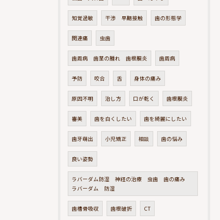
知覚過敏
干渉 早期接触
歯の形態学
関連痛
虫歯
歯周病 歯茎の腫れ 歯根膜炎
歯周病
予防
咬合
舌
身体の痛み
原因不明
治し方
口が乾く
歯根膜炎
審美
歯を白くしたい
歯を綺麗にしたい
歯牙萌出
小児矯正
相談
歯の悩み
良い姿勢
ラバーダム防湿 神経の治療 虫歯 歯の痛み
ラバーダム 防湿
歯槽骨吸収
歯根破折
CT