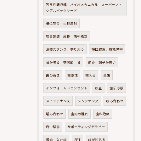
等尺性筋収縮 バイオメカニカル スーパーフィ
シアルバックヤード
低位咬合 生理反射
咬合誘導 成長 歯列矯正
治療スタンス 寄り添う
顎口腔系、機能障害
音が鳴る 顎関節 音
痛み 調子が悪い
歯の高さ
歯原性
揃える
奥歯
インフォームドコンセント
診査
歯牙形態
メインテナンス
メンテナンス
咬み合わせ
嚙み合わせ
歯肉の腫れ
歯科治療
府中駅前
サポーティングテラピー
義歯 入れ歯
SPT
歯が沁みる