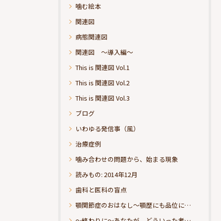
噛む絵本
関連図
病態関連図
関連図 ～導入編～
This is 関連図 Vol.1
This is 関連図 Vol.2
This is 関連図 Vol.3
ブログ
いわゆる発信事（風）
治療症例
噛み合わせの問題から、始まる現象
読みもの: 2014年12月
歯科と医科の盲点
顎関節症のおはなし～顎歴にも品位にこだわりたい
～終わりに～あなたが、どういった考えの治療をお求めになられるのか？