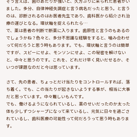
そう言えば、歯のあたりが強いと、久方ぶりに来られた患者がい
ました。多分、自律神経失調症と言う病名だったと思う。と言う
のは、診断されるのはお医者先生であり、歯科医から紹介され治
療の運びとなる。環状軸を捉えられたら…
で、薬は患者の判断で断薬に入ります。歯原性と言うのもあるの
でしょうかね？色々と、多分不思議な経験をすると、噛み合わせ
って何だろうと思う時もあります。でも、環状軸と言うのは簡単
ですが、スピーにせよ、モンソンにせよ、この秘密を解けない
と、中々と思うのです。これを、どれだけ早く見いだせるか、そ
いつが課題なのだと今は思っています。
さて、先の患者、ちょっとだけ当たりをコントロールすれば、落
ち着く。でも、この当たりが起きないようする事が、相当に大事
だと思っています。中々難しいもんです。
でも、働けるようになられているし、薬のせいだったのか太った
体も少しずつシャープになって来ているし、元気に日々を過ごさ
れているし、歯科医療の可能性って何だろうって思う時もありま
す。