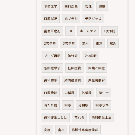
予防医学
歯科疾患
管理
健康
口腔状況
歯ブラシ
予防グッズ
歯面研磨剤
TBI
ホームケア
1次予防
2次予防
3次予防
求人
東京
駅近
ブログ再開
勉強会
2つの眼
低診療単価
低医療費
医業と医療
歯科市場
経済産業省
厚生労働省
口腔機能
内循環
外循環
衛生士
当たり前
給与
分相応
給与水準
歯科衛生士とは
荒れる
歯科衛生士法
炎症
歯石
筋膜性疼痛症候群