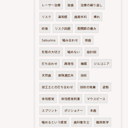
レーザー治療
抜歯
治療の繰り返し
リスク
違和感
歯周外科
痺れ
術後
リスク回避
股関節の痛み
Saburina
噛み合わせ
仮歯
形態の大切さ
噛めない
設計図
打ち合わせ
再現性
補綴
ジルコニア
天然歯
保険適応外
技術
技工士との打ち合わせ
技術の発展
姿勢
体性感覚
体性感覚刺激
マウスピース
スプリント
ポジショナー
本歯
噛めるという感覚
歯科衛生士
臨床医学