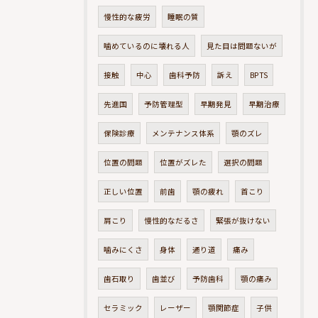
慢性的な疲労
睡眠の質
噛めているのに壊れる人
見た目は問題ないが
接触
中心
歯科予防
訴え
BPTS
先進国
予防管理型
早期発見
早期治療
保険診療
メンテナンス体系
顎のズレ
位置の問題
位置がズレた
選択の問題
正しい位置
前歯
顎の疲れ
首こり
肩こり
慢性的なだるさ
緊張が抜けない
噛みにくさ
身体
通り道
痛み
歯石取り
歯並び
予防歯科
顎の痛み
セラミック
レーザー
顎関節症
子供